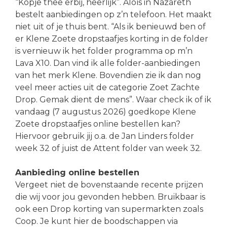
“Kopje thee erbij, heerlijk”. Aloïs in Nazareth
bestelt aanbiedingen op z’n telefoon. Het maakt
niet uit of je thuis bent. “Als ik benieuwd ben of
er Klene Zoete dropstaafjes korting in de folder
is vernieuw ik het folder programma op m’n
Lava X10. Dan vind ik alle folder-aanbiedingen
van het merk Klene. Bovendien zie ik dan nog
veel meer acties uit de categorie Zoet Zachte
Drop. Gemak dient de mens”. Waar check ik of ik
vandaag (7 augustus 2026) goedkope Klene
Zoete dropstaafjes online bestellen kan?
Hiervoor gebruik jij o.a. de Jan Linders folder
week 32 of juist de Attent folder van week 32.
Aanbieding online bestellen
Vergeet niet de bovenstaande recente prijzen
die wij voor jou gevonden hebben. Bruikbaar is
ook een Drop korting van supermarkten zoals
Coop. Je kunt hier de boodschappen via