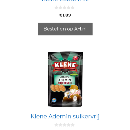
0
€
1.89
v
a
n
5
Bestellen op AH.nl
Klene Ademin suikervrij