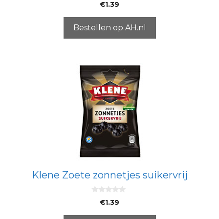
0
€
1.39
v
a
n
5
Bestellen op AH.nl
Klene Zoete zonnetjes suikervrij
0
€
1.39
v
a
n