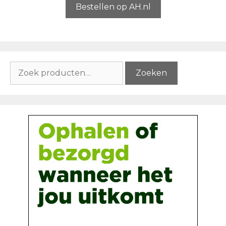
5
Bestellen op AH.nl
Zoeken
Zoeken
naar: