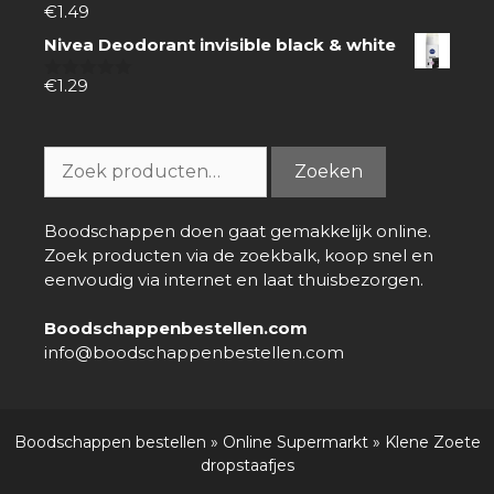
€
1.49
0
van
Nivea Deodorant invisible black & white
5
€
1.29
0
van
5
Zoeken
Zoeken
naar:
Boodschappen doen gaat gemakkelijk online.
Zoek producten via de zoekbalk, koop snel en
eenvoudig via internet en laat thuisbezorgen.
Boodschappenbestellen.com
info@boodschappenbestellen.com
Boodschappen bestellen
»
Online Supermarkt
»
Klene Zoete
dropstaafjes