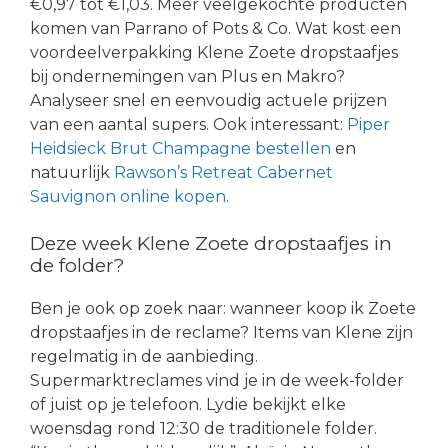
€0,97 tot €1,03. Meer veelgekochte producten
komen van Parrano of Pots & Co. Wat kost een
voordeelverpakking Klene Zoete dropstaafjes
bij ondernemingen van Plus en Makro?
Analyseer snel en eenvoudig actuele prijzen
van een aantal supers. Ook interessant:
Piper
Heidsieck Brut Champagne bestellen
en
natuurlijk
Rawson’s Retreat Cabernet
Sauvignon online kopen
.
Deze week Klene Zoete dropstaafjes in
de folder?
Ben je ook op zoek naar: wanneer koop ik Zoete
dropstaafjes in de reclame? Items van Klene zijn
regelmatig in de aanbieding.
Supermarktreclames vind je in de week-folder
of juist op je telefoon. Lydie bekijkt elke
woensdag rond 12:30 de traditionele folder.