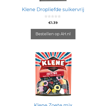
Klene Dropliefde suikervrij
0
€
1.39
v
a
n
5
Bestellen op AH.nl
Klene Zoete mix