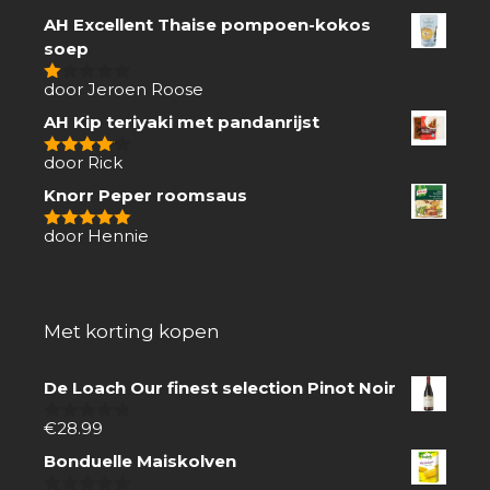
AH Excellent Thaise pompoen-kokos
soep
door Jeroen Roose
1
van
AH Kip teriyaki met pandanrijst
5
door Rick
4
van 5
Knorr Peper roomsaus
door Hennie
5
van 5
Met korting kopen
De Loach Our finest selection Pinot Noir
€
28.99
0
van
Bonduelle Maiskolven
5