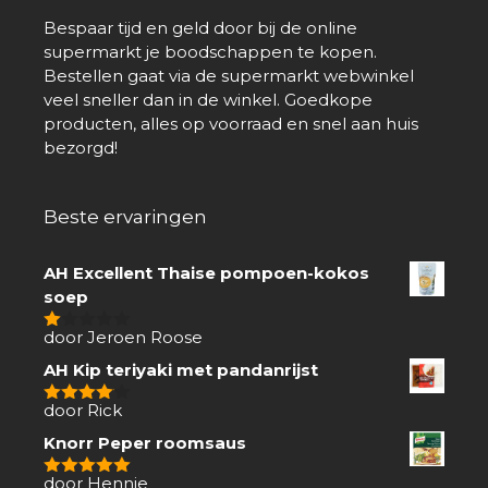
Bespaar tijd en geld door bij de online
supermarkt je boodschappen te kopen.
Bestellen gaat via de supermarkt webwinkel
veel sneller dan in de winkel. Goedkope
producten, alles op voorraad en snel aan huis
bezorgd!
Beste ervaringen
AH Excellent Thaise pompoen-kokos
soep
door Jeroen Roose
1
van
AH Kip teriyaki met pandanrijst
5
door Rick
4
van 5
Knorr Peper roomsaus
door Hennie
5
van 5