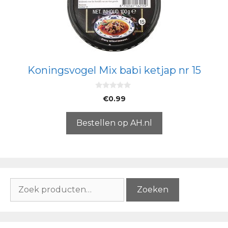
Koningsvogel Mix babi ketjap nr 15
0
€
0.99
v
a
n
5
Bestellen op AH.nl
Zoeken
Zoeken
naar: