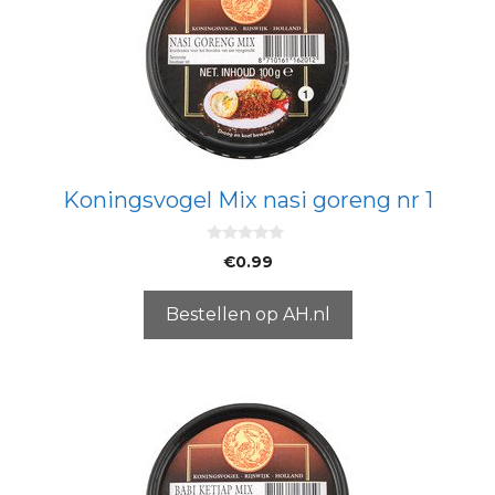
Koningsvogel Mix nasi goreng nr 1
0
€
0.99
v
a
n
5
Bestellen op AH.nl