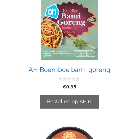
AH Boemboe bami goreng
0
€
0.95
v
a
n
5
Bestellen op AH.nl