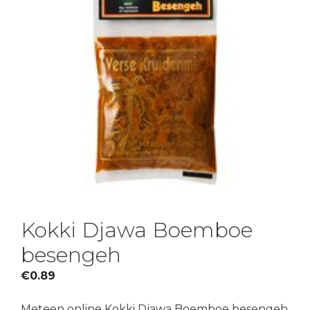
Kokki Djawa Boemboe
besengeh
€
0.89
Meteen online Kokki Djawa Boemboe besengeh