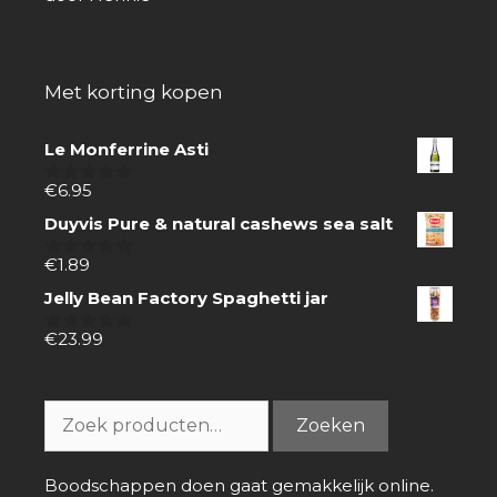
Met korting kopen
Le Monferrine Asti
€
6.95
0
van
Duyvis Pure & natural cashews sea salt
5
€
1.89
0
van
Jelly Bean Factory Spaghetti jar
5
€
23.99
0
van
5
Zoeken
Zoeken
naar:
Boodschappen doen gaat gemakkelijk online.