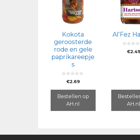
Kokota
Al’Fez Ha
geroosterde
rode en gele
0
€
2.4
v
paprikareepje
a
n
s
5
0
€
2.69
v
a
n
5
Bestellen op
Bestelle
AH.nl
AH.n