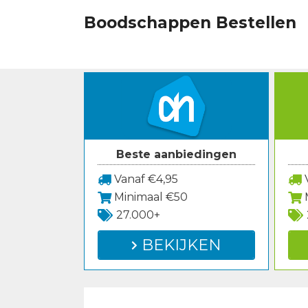
Spring
Boodschappen Bestellen
naar
inhoud
Beste aanbiedingen
Vanaf €4,95
V
Minimaal €50
27.000+
BEKIJKEN