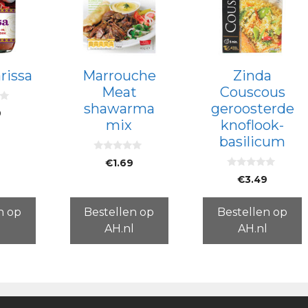
rissa
Marrouche
Zinda
Meat
Couscous
shawarma
geroosterde
9
mix
knoflook-
basilicum
0
€
1.69
v
0
a
€
3.49
v
n
a
5
n
5
n op
Bestellen op
Bestellen op
l
AH.nl
AH.nl