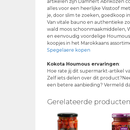
artikelen zijn Damhert Abrikozen con
alles voor een heerlijke Visstoof 
je, door slim te zoeken, goedkoop i
Van vitale bauno en authentieke z
wald moos schoonmaakmiddelen, Win
en eenvoudig voordelige Houmous v
koopjes in het Marokkaans assortime
Spegelaere kopen
Kokota Houmous ervaringen
:
Hoe rate jij dit supermarkt-artike
Zelf iets delen over dit product?Nee
een betere aanbieding? Vermeld dan
Gerelateerde producte