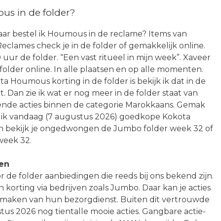
s in de folder?
aar bestel ik Houmous in de reclame? Items van
 Reclames check je in de folder of gemakkelijk online.
uur de folder. “Een vast ritueel in mijn week”. Xaveer
 folder online. In alle plaatsen en op alle momenten.
ta Houmous korting in de folder is bekijk ik dat in de
 Dan zie ik wat er nog meer in de folder staat van
lende acties binnen de categorie Marokkaans. Gemak
r ik vandaag (7 augustus 2026) goedkope Kokota
n bekijk je ongedwongen de Jumbo folder week 32 of
week 32.
len
r de folder aanbiedingen die reeds bij ons bekend zijn.
korting via bedrijven zoals Jumbo. Daar kan je acties
 maken van hun bezorgdienst. Buiten dit vertrouwde
stus 2026 nog tientalle mooie acties. Gangbare actie-