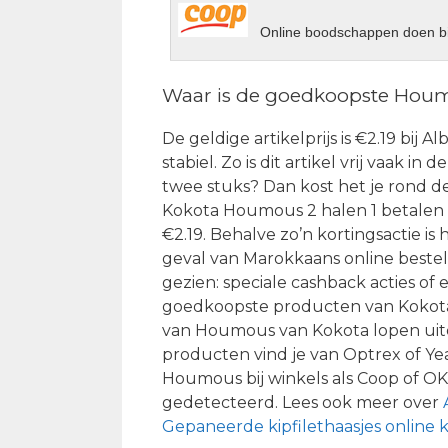
Online boodschappen doen bi
Waar is de goedkoopste Hou
De geldige artikelprijs is €2.19 bij 
stabiel. Zo is dit artikel vrij vaak 
twee stuks? Dan kost het je rond d
Kokota Houmous 2 halen 1 betalen 
€2.19. Behalve zo’n kortingsactie is
geval van Marokkaans online bestelle
gezien: speciale cashback acties of
goedkoopste producten van Kokota 
van Houmous van Kokota lopen uite
producten vind je van Optrex of Y
Houmous bij winkels als Coop of OK
gedetecteerd. Lees ook meer over
Gepaneerde kipfilethaasjes online