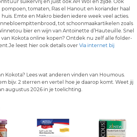
fituur suikervrij en juist ook AH Wol en zijde. Ook
met pompoen, tomaten, Ras el Hanout en koriander haal
n huis. Emte en Makro bieden iedere week veel acties.
onnebloempittenbrood, tot schoonmaakartikelen zoals
netou bier en wijn van Antoinette d’Hauteuille. Snel
an Kokota online kopen? Ontdek nu zelf alle folder-
nt.Je leest hier ook details over
Via internet bij
l van Kokota? Lees wat anderen vinden van Houmous.
m bijv. 2 sterren en vertel hoe je daarop komt. Weet jij
 augustus 2026 in je toelichting.
n