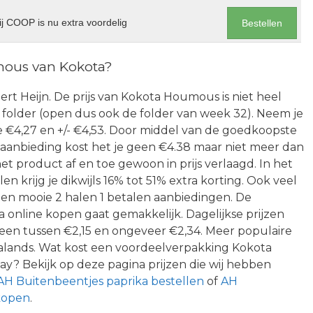
j COOP is nu extra voordelig
Bestellen
mous van Kokota?
Albert Heijn. De prijs van Kokota Houmous is niet heel
in de folder (open dus ook de folder van week 32). Neem je
e €4,27 en +/- €4,53. Door middel van de goedkoopste
aanbieding kost het je geen €4.38 maar niet meer dan
 het product af en toe gewoon in prijs verlaagd. In het
n krijg je dikwijls 16% tot 51% extra korting. Ook veel
 een mooie 2 halen 1 betalen aanbiedingen. De
online kopen gaat gemakkelijk. Dagelijkse prijzen
en tussen €2,15 en ongeveer €2,34. Meer populaire
ealands. Wat kost een voordeelverpakking Kokota
ay? Bekijk op deze pagina prijzen die wij hebben
AH Buitenbeentjes paprika bestellen
of
AH
 kopen
.