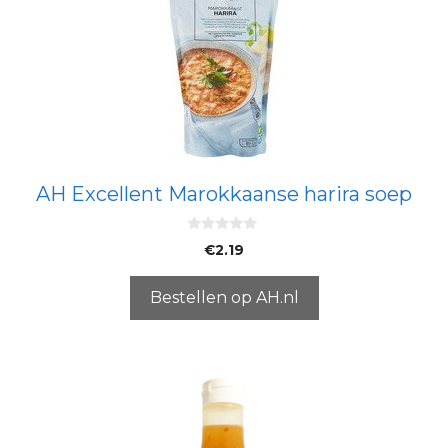
AH Excellent Marokkaanse harira soep
0
€
2.19
v
a
n
5
Bestellen op AH.nl