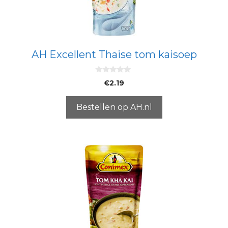
AH Excellent Thaise tom kaisoep
0
€
2.19
v
a
n
5
Bestellen op AH.nl