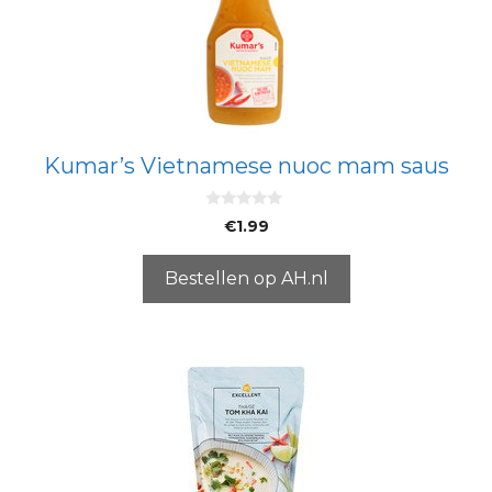
Kumar’s Vietnamese nuoc mam saus
0
€
1.99
v
a
n
5
Bestellen op AH.nl