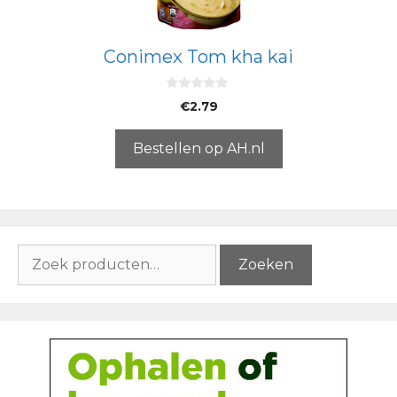
Conimex Tom kha kai
0
€
2.79
v
a
n
5
Bestellen op AH.nl
Zoeken
Zoeken
naar: