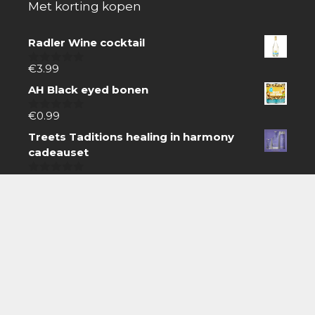
Met korting kopen
Radler Wine cocktail
€
3.99
0
van
AH Black eyed bonen
5
€
0.99
0
van
Treets Taditions healing in harmony
5
cadeauset
€
16.99
0
van
5
Zoeken
Zoeken
naar:
Boodschappen doen gaat gemakkelijk online.
Zoek producten via de zoekbalk, koop snel en
eenvoudig via internet en laat thuisbezorgen.