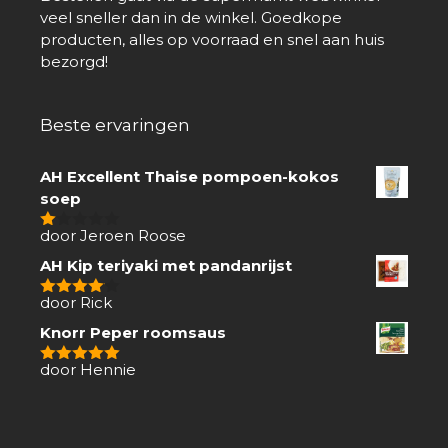
veel sneller dan in de winkel. Goedkope
producten, alles op voorraad en snel aan huis
bezorgd!
Beste ervaringen
AH Excellent Thaise pompoen-kokos
soep
door Jeroen Roose
1
van
AH Kip teriyaki met pandanrijst
5
door Rick
4
van 5
Knorr Peper roomsaus
door Hennie
5
van 5