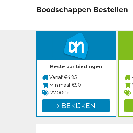
Spring
Boodschappen Bestellen
naar
inhoud
Beste aanbiedingen
Vanaf €4,95
V
Minimaal €50
27.000+
BEKIJKEN