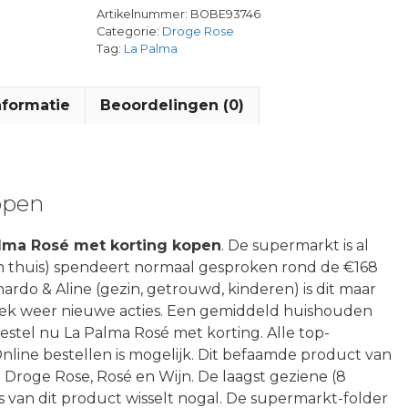
Artikelnummer:
BOBE93746
Categorie:
Droge Rose
Tag:
La Palma
nformatie
Beoordelingen (0)
open
lma Rosé met korting kopen
. De supermarkt is al
en thuis) spendeert normaal gesproken rond de €168
onardo & Aline (gezin, getrouwd, kinderen) is dit maar
 week weer nieuwe acties. Een gemiddeld huishouden
estel nu La Palma Rosé met korting. Alle top-
line bestellen is mogelijk. Dit befaamde product van
n Droge Rose, Rosé en Wijn. De laagst geziene (8
ijs van dit product wisselt nogal. De supermarkt-folder