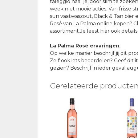
taleggio haal je, door slim te zoeken
week met mooie acties. Van frisse s
sun vaatwaszout, Black & Tan bier e
Rosé van La Palma online kopen? Ch
assortiment.Je leest hier ook detail
La Palma Rosé ervaringen
:
Op welke manier beschrijf jij dit p
Zelf ook iets beoordelen? Geef dit i
gezien? Beschrijf in ieder geval au
Gerelateerde producte