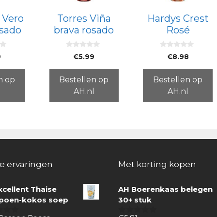
 Vero
Torres Viña
Hardys Crest
osado
brava rosado
Rosé
0
0
9
€
5.99
€
8.98
v
v
a
a
n
n
5
5
n op
Bestellen op
Bestellen op
l
AH.nl
AH.nl
e ervaringen
Met korting kopen
xcellent Thaise
AH Boerenkaas belegen
oen-kokos soep
30+ stuk