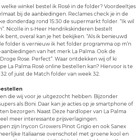
 welke winkel bestel ik Rosé in de folder? Voordeeltjes
elmaat bij de aanbiedingen. Reclames check je in de
elke donderdag rond 15:30 de supermarkt folder. “Ik wil
”. Nicolle in s-Heer Hendrikskinderen bestelt
k bent, overal kan je het bekijken. “Als ik benieuwd
de folder is vernieuw ik het folder programma op m’n
lder-aanbiedingen van het merk La Palma. Ook de
 Droge Rose. Perfect”. Waar ontdekken wij of ki
 La Palma Rosé online bestellen kan? Hiervoor is te
2 of juist de Match folder van week 32.
estellen
en die wij voor je uitgezocht hebben. Bijzonder
supers als Boni. Daar kan je acties op je smartphone of
laten bezorgen. Naast Deze hardloper van La Palma
eel meer interessante prijsverlagingen.
n zijn Inycon Growers Pinot Grigio en ook Sanex
heerlijke Italiaanse ovenschotel met groene kool en