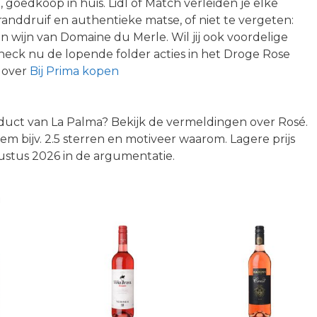
, goedkoop in huis. Lidl of Match verleiden je elke
tranddruif en authentieke matse, of niet te vergeten:
n wijn van Domaine du Merle. Wil jij ook voordelige
eck nu de lopende folder acties in het Droge Rose
s over
Bij Prima kopen
roduct van La Palma? Bekijk de vermeldingen over Rosé.
tem bijv. 2.5 sterren en motiveer waarom. Lagere prijs
gustus 2026 in de argumentatie.
n