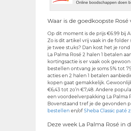
Online boodschappen doen bi
Waar is de goedkoopste Rosé
Op dit moment is de prijs €6.99 bij 
Zo is dit artikel vrij vaak in de fol
je twee stuks? Dan kost het je ron
La Palma Rosé 2 halen 1 betalen aan
kortingsactie is er vaak ook gewoo
bestellen ontvang je soms 5% tot 79
acties en 2 halen 1 betalen aanbie
kopen gaat gemakkelijk. Gewoonlij
€6,43 tot zo’n €7,48. Andere popula
een voordeelverpakking La Palma Ro
Bovenstaand tref je de gevonden pr
bestellen
en/of
Sheba Classic paté 
Deze week La Palma Rosé in d