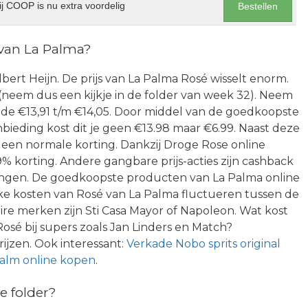
j COOP is nu extra voordelig
Bestellen
 van La Palma?
Albert Heijn. De prijs van La Palma Rosé wisselt enorm.
der (neem dus een kijkje in de folder van week 32). Neem
d de €13,91 t/m €14,05. Door middel van de goedkoopste
bieding kost dit je geen €13.98 maar €6.99. Naast deze
n een normale korting. Dankzij Droge Rose online
% korting. Andere gangbare prijs-acties zijn cashback
dingen. De goedkoopste producten van La Palma online
ke kosten van Rosé van La Palma fluctueren tussen de
ire merken zijn Sti Casa Mayor of Napoleon. Wat kost
sé bij supers zoals Jan Linders en Match?
ijzen. Ook interessant:
Verkade Nobo sprits original
zalm online kopen
.
e folder?