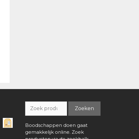
Zoeken
Zoeken
naar:
Boodschappen doen gaat
gemakkelijk online. Zoek
producten via de zoekbalk,