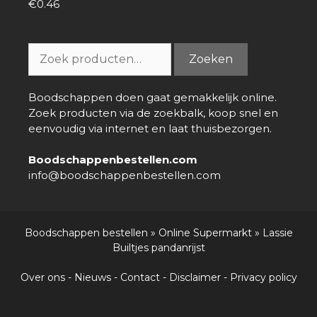
€
0.46
0
van
5
Zoeken
Zoeken
naar:
Boodschappen doen gaat gemakkelijk online.
Zoek producten via de zoekbalk, koop snel en
eenvoudig via internet en laat thuisbezorgen.
Boodschappenbestellen.com
info@boodschappenbestellen.com
Boodschappen bestellen
»
Online Supermarkt
»
Lassie
Builtjes pandanrijst
Over ons
-
Nieuws
-
Contact
-
Disclaimer
-
Privacy policy