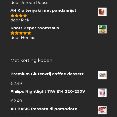
door Jeroen Roose
1
van
AH Kip teriyaki met pandanrijst
5
door Rick
4
van 5
Knorr Peper roomsaus
door Hennie
5
van 5
Met korting kopen
Premium Glutenvrij coffee dessert
€
2.49
0
van
Philips Nightlight 11W E14 220-250V
5
€
2.49
0
van
AH BASIC Passata di pomodoro
5