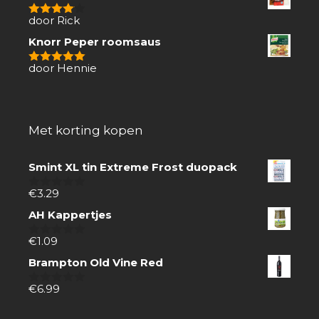
door Rick
4
van 5
Knorr Peper roomsaus
door Hennie
5
van 5
Met korting kopen
Smint XL tin Extreme Frost duopack
€
3.29
0
van
AH Kappertjes
5
€
1.09
0
van
Brampton Old Vine Red
5
€
6.99
0
van
5