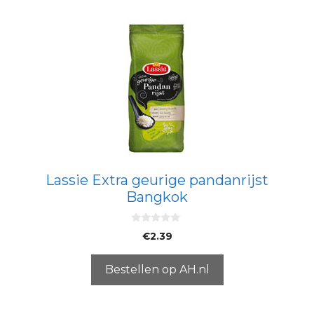
Lassie Extra geurige pandanrijst
Bangkok
0
€
2.39
v
a
n
5
Bestellen op AH.nl