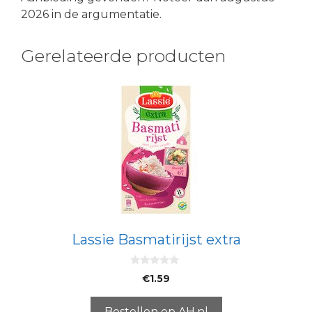
2026 in de argumentatie.
Gerelateerde producten
Lassie Basmatirijst extra
0
€
1.59
v
a
n
5
Bestellen op AH.nl