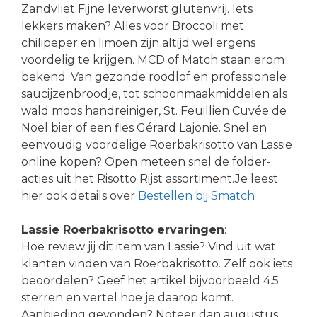
Zandvliet Fijne leverworst glutenvrij. Iets
lekkers maken? Alles voor Broccoli met
chilipeper en limoen zijn altijd wel ergens
voordelig te krijgen. MCD of Match staan erom
bekend. Van gezonde roodlof en professionele
saucijzenbroodje, tot schoonmaakmiddelen als
wald moos handreiniger, St. Feuillien Cuvée de
Noël bier of een fles Gérard Lajonie. Snel en
eenvoudig voordelige Roerbakrisotto van Lassie
online kopen? Open meteen snel de folder-
acties uit het Risotto Rijst assortiment.Je leest
hier ook details over
Bestellen bij Smatch
Lassie Roerbakrisotto ervaringen
:
Hoe review jij dit item van Lassie? Vind uit wat
klanten vinden van Roerbakrisotto. Zelf ook iets
beoordelen? Geef het artikel bijvoorbeeld 4.5
sterren en vertel hoe je daarop komt.
Aanbieding gevonden? Noteer dan augustus