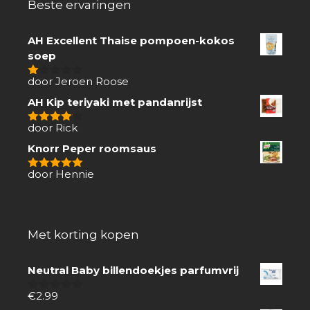
Beste ervaringen
AH Excellent Thaise pompoen-kokos
soep
door Jeroen Roose
1
van
AH Kip teriyaki met pandanrijst
5
door Rick
4
van 5
Knorr Peper roomsaus
door Hennie
5
van 5
Met korting kopen
Neutral Baby billendoekjes parfumvrij
€
2.99
0
van