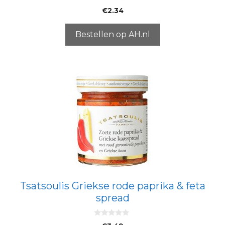
0
€
2.34
v
a
n
5
Bestellen op AH.nl
Tsatsoulis Griekse rode paprika & feta
spread
0