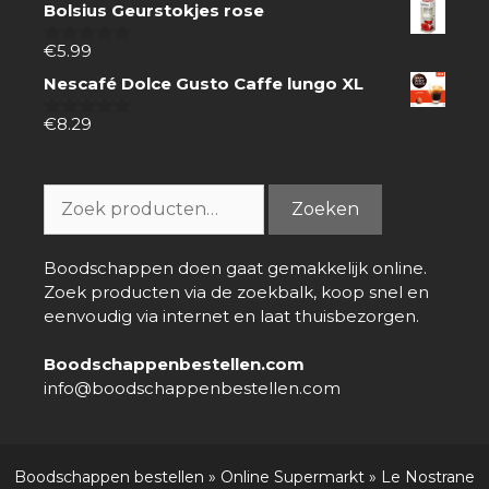
Bolsius Geurstokjes rose
5
€
5.99
0
van
Nescafé Dolce Gusto Caffe lungo XL
5
€
8.29
0
van
5
Zoeken
Zoeken
naar:
Boodschappen doen gaat gemakkelijk online.
Zoek producten via de zoekbalk, koop snel en
eenvoudig via internet en laat thuisbezorgen.
Boodschappenbestellen.com
info@boodschappenbestellen.com
Boodschappen bestellen
»
Online Supermarkt
»
Le Nostrane