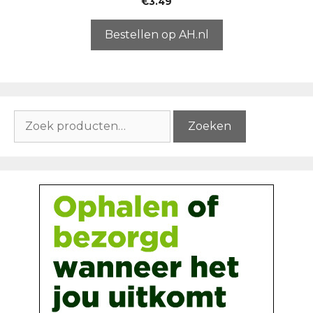
€
3.49
v
a
n
5
Bestellen op AH.nl
Zoeken
Zoeken
naar: