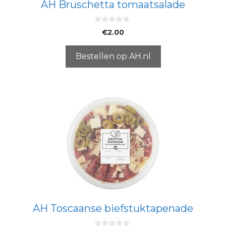
AH Bruschetta tomaatsalade
0
€
2.00
v
a
n
5
Bestellen op AH.nl
AH Toscaanse biefstuktapenade