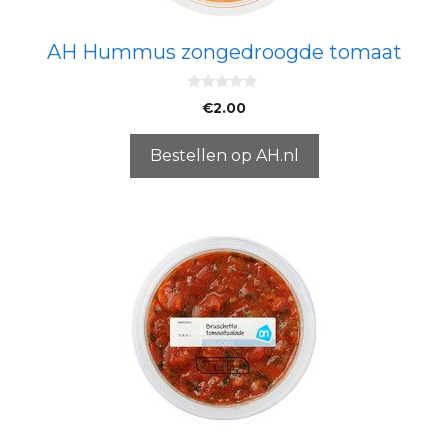
AH Hummus zongedroogde tomaat
0
€
2.00
v
a
n
5
Bestellen op AH.nl