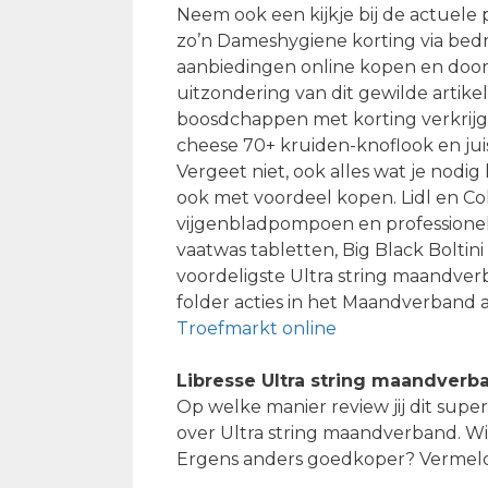
Neem ook een kijkje bij de actuele 
zo’n Dameshygiene korting via bedr
aanbiedingen online kopen en door
uitzondering van dit gewilde artikel
boosdchappen met korting verkrijgb
cheese 70+ kruiden-knoflook en juis
Vergeet niet, ook alles wat je nodi
ook met voordeel kopen. Lidl en Co
vijgenbladpompoen en professionel
vaatwas tabletten, Big Black Boltini
voordeligste Ultra string maandve
folder acties in het Maandverband a
Troefmarkt online
Libresse Ultra string maandverb
Op welke manier review jij dit supe
over Ultra string maandverband. Wil j
Ergens anders goedkoper? Vermeld 