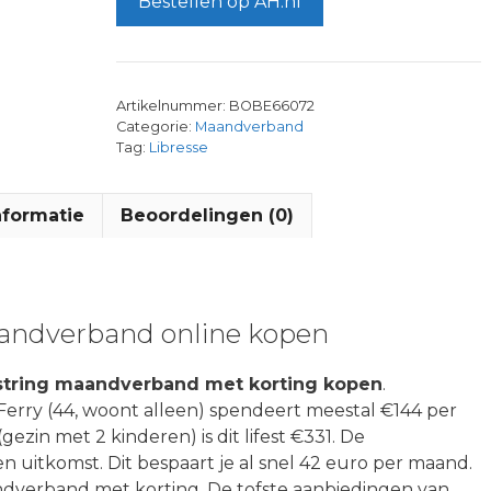
Bestellen op AH.nl
Artikelnummer:
BOBE66072
Categorie:
Maandverband
Tag:
Libresse
nformatie
Beoordelingen (0)
maandverband online kopen
 string maandverband met korting kopen
.
erry (44, woont alleen) spendeert meestal €144 per
gezin met 2 kinderen) is dit lifest €331. De
 uitkomst. Dit bespaart je al snel 42 euro per maand.
andverband met korting. De tofste aanbiedingen van