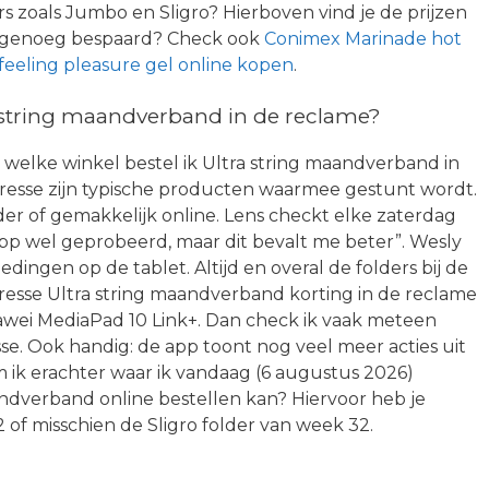
s zoals Jumbo en Sligro? Hierboven vind je de prijzen
t genoeg bespaard? Check ook
Conimex Marinade hot
feeling pleasure gel online kopen
.
 string maandverband in de reclame?
 welke winkel bestel ik Ultra string maandverband in
esse zijn typische producten waarmee gestunt wordt.
der of gemakkelijk online. Lens checkt elke zaterdag
App wel geprobeerd, maar dit bevalt me beter”. Wesly
dingen op de tablet. Altijd en overal de folders bij de
bresse Ultra string maandverband korting in de reclame
Huawei MediaPad 10 Link+. Dan check ik vaak meteen
sse. Ook handig: de app toont nog veel meer acties uit
ik erachter waar ik vandaag (6 augustus 2026)
ndverband online bestellen kan? Hiervoor heb je
 of misschien de Sligro folder van week 32.