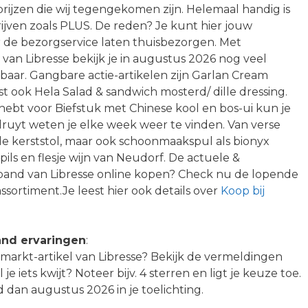
prijzen die wij tegengekomen zijn. Helemaal handig is
ijven zoals PLUS. De reden? Je kunt hier jouw
 de bezorgservice laten thuisbezorgen. Met
 van Libresse bekijk je in augustus 2026 nog veel
aar. Gangbare actie-artikelen zijn Garlan Cream
t ook Hela Salad & sandwich mosterd/ dille dressing.
g hebt voor Biefstuk met Chinese kool en bos-ui kun je
lruyt weten je elke week weer te vinden. Van verse
e kerststol, maar ook schoonmaakspul als bionyx
 pils en flesje wijn van Neudorf. De actuele &
rband van Libresse online kopen? Check nu de lopende
ssortiment.Je leest hier ook details over
Koop bij
and ervaringen
:
rmarkt-artikel van Libresse? Bekijk de vermeldingen
e iets kwijt? Noteer bijv. 4 sterren en ligt je keuze toe.
dan augustus 2026 in je toelichting.