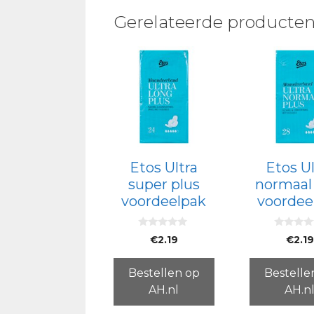
Gerelateerde producte
Etos Ultra
Etos Ul
super plus
normaal
voordeelpak
voordee
0
0
€
2.19
€
2.19
v
v
a
a
n
n
5
5
Bestellen op
Bestelle
AH.nl
AH.n