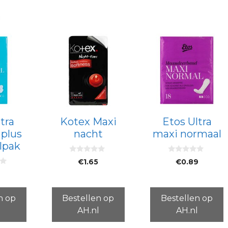
n
tra
Kotex Maxi
Etos Ultra
 plus
nacht
maxi normaal
lpak
0
0
€
1.65
€
0.89
v
v
a
a
n
n
5
5
n op
Bestellen op
Bestellen op
l
AH.nl
AH.nl