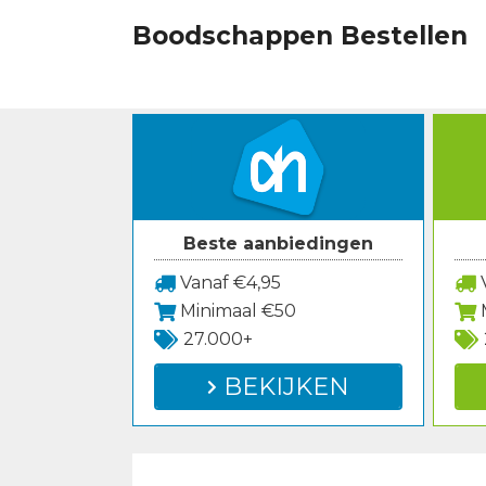
Spring
Boodschappen Bestellen
naar
inhoud
Beste aanbiedingen
Vanaf €4,95
V
Minimaal €50
27.000+
BEKIJKEN