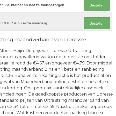
en via internet en laat ze thuisbezorgen
Bestellen
j COOP is nu extra voordelig
Bestellen
 string maandverband van Libresse?
Albert Heijn. De prijs van Libresse Ultra string
duct is opvallend vaak in de folder (zie ook folder
taal je rond de €4,67 en ongeveer €4,79. Door middel
string maandverband 2 halen 1 betalen aanbieding
€2.36. Behalve zo’n kortingsactie is het product af en
t geval van Maandverband online bestellen bestel je dit
tra korting. Ook populair: aantrekkelijke cashback
en aanbiedingen. De goedkoopste producten van Libresse
e standaard prijzen van Ultra string maandverband van
n €2,34 tot en met €2,45. Naast dit artikel kopen ook
chibori. Wat kost een voordeelverpakking Libresse