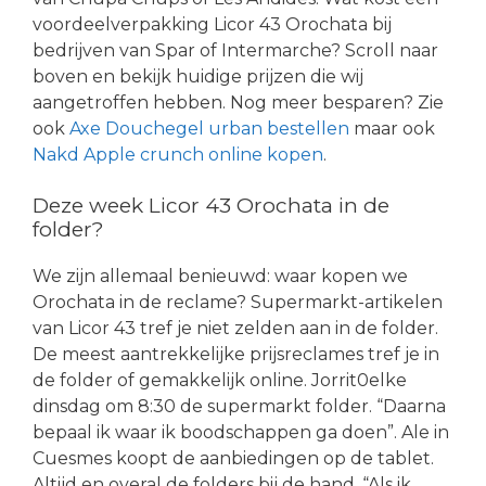
voordeelverpakking Licor 43 Orochata bij
bedrijven van Spar of Intermarche? Scroll naar
boven en bekijk huidige prijzen die wij
aangetroffen hebben. Nog meer besparen? Zie
ook
Axe Douchegel urban bestellen
maar ook
Nakd Apple crunch online kopen
.
Deze week Licor 43 Orochata in de
folder?
We zijn allemaal benieuwd: waar kopen we
Orochata in de reclame? Supermarkt-artikelen
van Licor 43 tref je niet zelden aan in de folder.
De meest aantrekkelijke prijsreclames tref je in
de folder of gemakkelijk online. Jorrit0elke
dinsdag om 8:30 de supermarkt folder. “Daarna
bepaal ik waar ik boodschappen ga doen”. Ale in
Cuesmes koopt de aanbiedingen op de tablet.
Altijd en overal de folders bij de hand. “Als ik