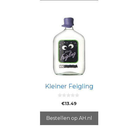
Kleiner Feigling
0
€
13.49
v
a
n
5
Bestellen op AH.nl