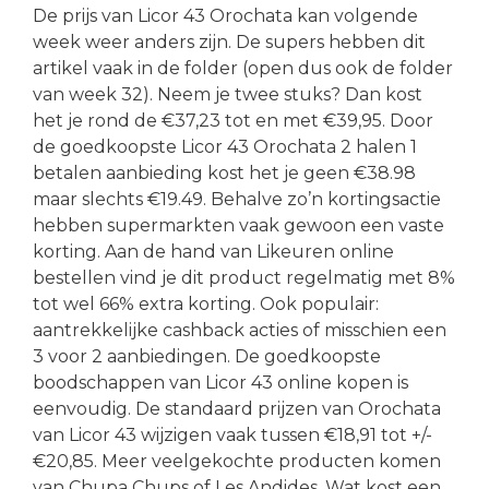
De prijs van Licor 43 Orochata kan volgende
week weer anders zijn. De supers hebben dit
artikel vaak in de folder (open dus ook de folder
van week 32). Neem je twee stuks? Dan kost
het je rond de €37,23 tot en met €39,95. Door
de goedkoopste Licor 43 Orochata 2 halen 1
betalen aanbieding kost het je geen €38.98
maar slechts €19.49. Behalve zo’n kortingsactie
hebben supermarkten vaak gewoon een vaste
korting. Aan de hand van Likeuren online
bestellen vind je dit product regelmatig met 8%
tot wel 66% extra korting. Ook populair:
aantrekkelijke cashback acties of misschien een
3 voor 2 aanbiedingen. De goedkoopste
boodschappen van Licor 43 online kopen is
eenvoudig. De standaard prijzen van Orochata
van Licor 43 wijzigen vaak tussen €18,91 tot +/-
€20,85. Meer veelgekochte producten komen
van Chupa Chups of Les Andides. Wat kost een