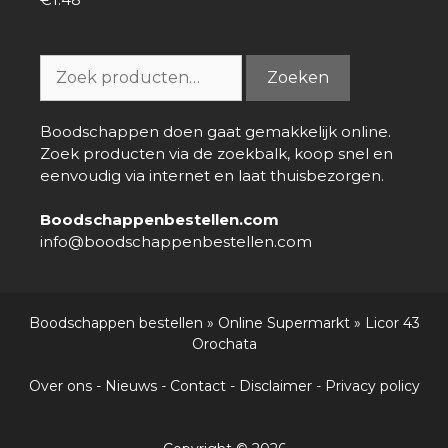
0
van
5
Zoeken
Zoeken
naar:
Boodschappen doen gaat gemakkelijk online.
Zoek producten via de zoekbalk, koop snel en
eenvoudig via internet en laat thuisbezorgen.
Boodschappenbestellen.com
info@boodschappenbestellen.com
Boodschappen bestellen
»
Online Supermarkt
»
Licor 43
Orochata
Over ons
-
Nieuws
-
Contact
-
Disclaimer
-
Privacy policy