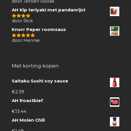
door Jeroen Roose
1
van
AH Kip teriyaki met pandanrijst
5
door Rick
4
van 5
Knorr Peper roomsaus
door Hennie
5
van 5
Met korting kopen
Saitaku Sushi soy sauce
€
2.39
0
van
AH Roastbief
5
€
13.44
0
van
AH Molen Chili
5
€
1.48