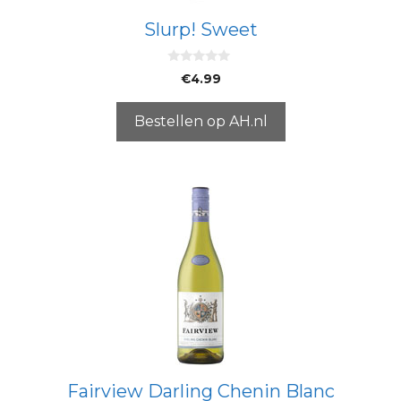
Slurp! Sweet
0
€
4.99
v
a
n
5
Bestellen op AH.nl
Fairview Darling Chenin Blanc