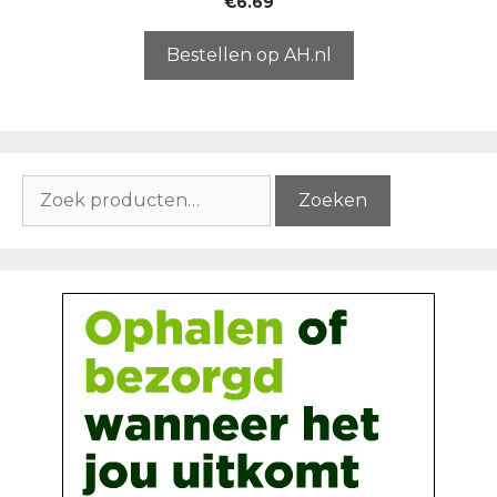
€
6.69
v
a
n
5
Bestellen op AH.nl
Zoeken
Zoeken
naar: