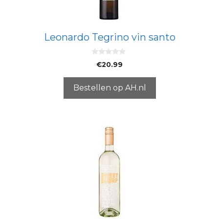
Leonardo Tegrino vin santo
0
€
20.99
v
a
n
5
Bestellen op AH.nl