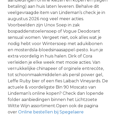
aanbiedingen online kiezen en kopen en (tegen
betaling) aan huis laten leveren. Behalve dit
veelgevraagde item van Lindeman’s check je in
augustus 2026 nog veel meer acties.
Voorbeelden zijn Unox Soep in zak
bospaddenstoelensoep of Vogue Deodorant
sensual women. Vergeet niet, ook alles wat je
nodig hebt voor Wintersoep met adukibonen
en mosterdsla-bloedsinaasappel-pesto. kun je
extra voordelig in huis halen. Dirk of Cora
verleiden je elke week met mooie acties. Van
verrukkelijke chinapeer of orginele entrecóte,
tot schoonmaakmiddelen als persil power gel,
Leffe Ruby bier of een fles Laibach Vineyards. De
actuele & voordeligste Bin 90 Moscato van
Lindeman’s online kopen? Check dan lopende
folder aanbiedingen binnen het Lichtzoete
Witte Wijn assortiment.Open ook de pagina
over
Online bestellen bij Spegelaere