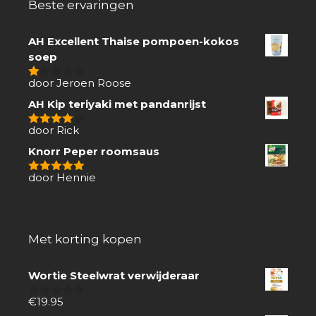
Beste ervaringen
AH Excellent Thaise pompoen-kokos
soep
door Jeroen Roose
1
van
AH Kip teriyaki met pandanrijst
5
door Rick
4
van 5
Knorr Peper roomsaus
door Hennie
5
van 5
Met korting kopen
Wortie Steelwrat verwijderaar
€
19.95
0
van