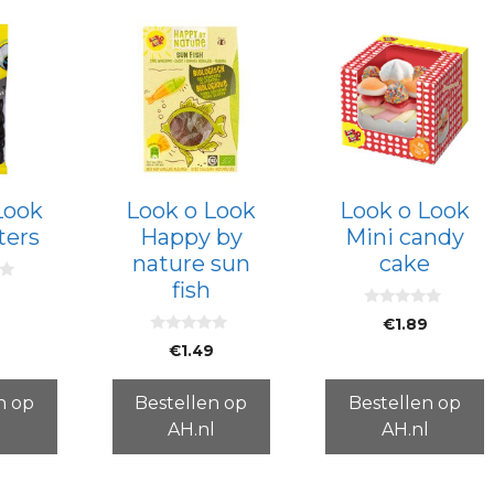
Look
Look o Look
Look o Look
ters
Happy by
Mini candy
nature sun
cake
fish
0
€
1.89
v
0
a
€
1.49
v
n
a
5
n
5
n op
Bestellen op
Bestellen op
l
AH.nl
AH.nl