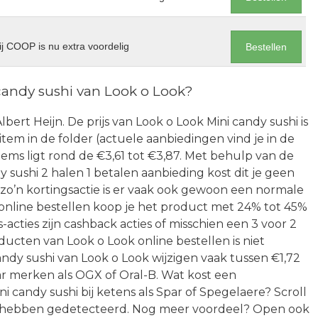
j COOP is nu extra voordelig
Bestellen
candy sushi van Look o Look?
Albert Heijn. De prijs van Look o Look Mini candy sushi is
t item in de folder (actuele aanbiedingen vind je in de
items ligt rond de €3,61 tot €3,87. Met behulp van de
sushi 2 halen 1 betalen aanbieding kost dit je geen
 zo’n kortingsactie is er vaak ook gewoon een normale
 online bestellen koop je het product met 24% tot 45%
-acties zijn cashback acties of misschien een 3 voor 2
cten van Look o Look online bestellen is niet
candy sushi van Look o Look wijzigen vaak tussen €1,72
aar merken als OGX of Oral-B. Wat kost een
 candy sushi bij ketens als Spar of Spegelaere? Scroll
wij hebben gedetecteerd. Nog meer voordeel? Open ook