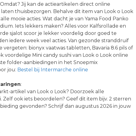
Omdat? Jij kan de actieartikelen direct online
 laten thuisbezorgen. Behalve dit item van Look o Look
talle mooie acties. Wat dacht je van Yama Food Panko
um. Iets lekkers maken? Alles voor Kalfsrollade en
e sjalot scoor je lekker voordelig door goed te
en iedere week veel acties. Van gezonde stranddruif
te vergeten: bionyx vaatwas tabletten, Bavaria 8.6 pils of
ok voordelige Mini candy sushi van Look o Look online
ste folder-aanbiedingen in het Snoepmix
oor jou:
Bestel bij Intermarche online
varingen
:
arkt-artikel van Look o Look? Doorzoek alle
Zelf ook iets beoordelen? Geef dit item bijv. 2 sterren
anbieding gevonden? Schrijf dan augustus 2026 in jouw
n