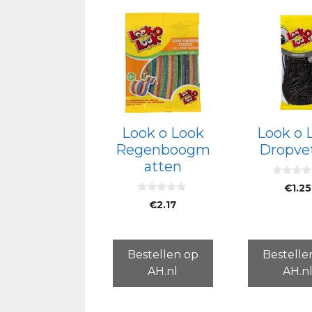
Look o Look
Look o 
Regenboogm
Dropve
atten
0
€
1.25
v
0
a
€
2.17
v
n
a
5
n
5
Bestellen op
Bestelle
AH.nl
AH.n