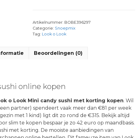
Artikelnummer:
BOBE396297
Categorie:
Snoepmix
Tag:
Look o Look
nformatie
Beoordelingen (0)
sushi online kopen
ok o Look Mini candy sushi met korting kopen
. Wil
, geen partner) spendeert vaak meer dan €81 per week
gezin met 1 kind) ligt dit zo rond de €315. Bekijk altijd
oor slim te kopen bespaar je zo 42 euro op maandbasis.
ushi met korting. De mooiste aanbiedingen van
schappen online bestellen. Dit fameuze item van Look