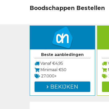
Spring
Boodschappen Bestellen
naar
inhoud
Beste aanbiedingen
Vanaf €4,95
V
Minimaal €50
27.000+
BEKIJKEN