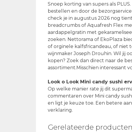
Snoep korting van supers als PLUS. 
bestellen en door de bezorgservice
check je in augustus 2026 nog tien
breadcrumbs of Aquafresh Flex medi
aardappelgratin met gekarameliseerd
zoeken. Nettorama of EkoPlaza bied
of orginele kalfsfricandeau, of niet 
wijnmaker Joseph Drouhin. Wil jij o
kopen? Zoek dan direct naar de be
assortiment.Misschien interessant v
Look o Look Mini candy sushi er
Op welke manier rate jij dit superm
commentaren over Mini candy sushi. 
en ligt je keuze toe. Een betere a
verklaring.
Gerelateerde producte