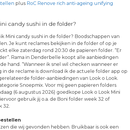
tellen
plus
RoC Renove rich anti-ageing unifying
i candy sushi in de folder?
 ik Mini candy sushi in de folder? Boodschappen van
nden. Je kunt reclames bekijken in de folder of op je
kt elke zaterdag rond 20:30 de papieren folder. “Er
lder”. Rama in Denderbelle koopt alle aanbiedingen
bij de hand. “Wanneer ik snel wil checken wanneer er
g in de reclame is download ik de actuele folder app op
gerelateerde folder-aanbiedingen van Look o Look.
categorie Snoepmix. Voor mij geen papieren folders
andaag (6 augustus 2026) goedkope Look o Look Mini
ervoor gebruik jij o.a. de Boni folder week 32 of
k 32.
estellen
ijzen die wij gevonden hebben. Bruikbaar is ook een