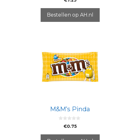
v
a
n
5
Bestellen op AH.nl
M&M’s Pinda
0
€
0.75
v
a
n