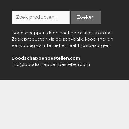
van
5
Zoeken
Zoeken
naar:
Boodschappen doen gaat gemakkelijk online.
Zoek producten via de zoekbalk, koop snel en
eenvoudig via internet en laat thuisbezorgen.
Boodschappenbestellen.com
info@boodschappenbestellen.com
Boodschappen bestellen
»
Online Supermarkt
»
M&M’s
Friends Kerstlaars
Over ons
-
Nieuws
-
Contact
-
Disclaimer
-
Privacy policy
Copyright © 2026