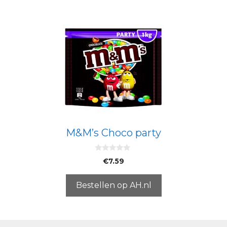
M&M’s Choco party
0
€
7.59
v
a
n
5
Bestellen op AH.nl