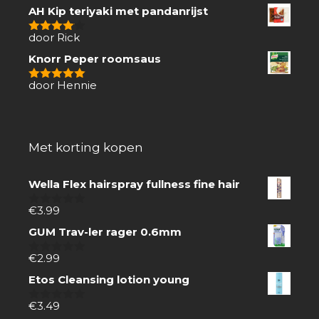
van
AH Kip teriyaki met pandanrijst
5
door Rick
4
van 5
Knorr Peper roomsaus
door Hennie
5
van 5
Met korting kopen
Wella Flex hairspray fullness fine hair
€
3.99
0
van
GUM Trav-ler rager 0.6mm
5
€
2.99
0
van
Etos Cleansing lotion young
5
€
3.49
0