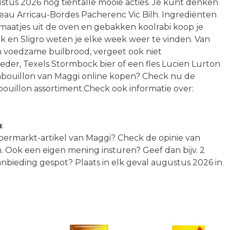
ustus 2026 nog tientalle mooie acties. Je kunt denken
eau Arricau-Bordes Pacherenc Vic Bilh. Ingrediënten
maatjes uit de oven en gebakken koolrabi koop je
irk en Sligro weten je elke week weer te vinden. Van
n voedzame builbrood, vergeet ook niet
er, Texels Stormbock bier of een fles Lucien Lurton
enbouillon van Maggi online kopen? Check nu de
bouillon assortiment.Check ook informatie over:
n
:
upermarkt-artikel van Maggi? Check de opinie van
 Ook een eigen mening insturen? Geef dan bijv. 2
nbieding gespot? Plaats in elk geval augustus 2026 in
n