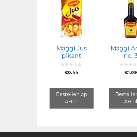
Maggi Jus
Maggi A
pikant
no. 
0
0
€
0.44
€
1.0
v
v
a
a
n
n
5
5
Bestellen op
Bestelle
AH.nl
AH.n