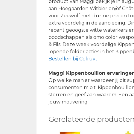
product van Maggi bekijk je in aug
aan Hoegaarden Witbier en/of Chât
voor Zeewolf met dunne prei en to
extra voordelig in de aanbieding. D
recent geoogste witte waterkers e
boodschappen als omo color waspoed
& Fils. Deze week voordelige Kipp
lopende folder acties in het Kippen
Bestellen bij Colruyt
Maggi Kippenbouillon ervaringe
Op welke manier waardeer jij dit s
consumenten m.b.t. Kippenbouillon.
sterren en geef aan waarom. Een aa
jouw motivering.
Gerelateerde producte