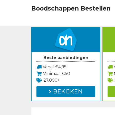
Spring
Boodschappen Bestellen
naar
inhoud
Beste aanbiedingen
Vanaf €4,95
V
Minimaal €50
27.000+
BEKIJKEN