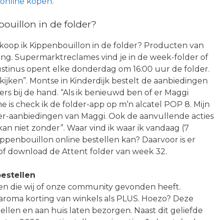
 online kopen
.
uillon in de folder?
 koop ik Kippenbouillon in de folder? Producten van
ing. Supermarktreclames vind je in de week-folder of
stinus opent elke donderdag om 16:00 uur de folder.
kijken”. Montse in Kinderdijk bestelt de aanbiedingen
lders bij de hand. “Als ik benieuwd ben of er Maggi
e is check ik de folder-app op m’n alcatel POP 8. Mijn
der-aanbiedingen van Maggi. Ook de aanvullende acties
kan niet zonder”. Waar vind ik waar ik vandaag (7
penbouillon online bestellen kan? Daarvoor is er
of download de Attent folder van week 32.
estellen
en die wij of onze community gevonden heeft.
d, aroma korting van winkels als PLUS. Hoezo? Deze
ellen en aan huis laten bezorgen. Naast dit geliefde