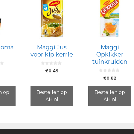
roma
Maggi Jus
Maggi
3
voor kip kerrie
Opkikker
tuinkruiden
0
9
€
0.49
v
0
a
€
0.82
v
n
a
5
n
5
n op
Bestellen op
Bestellen op
l
AH.nl
AH.nl