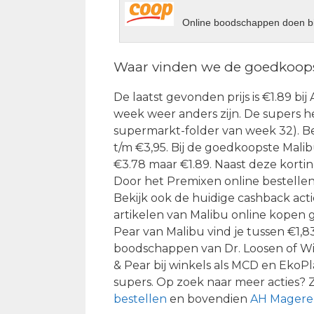
Online boodschappen doen bi
Waar vinden we de goedkoops
De laatst gevonden prijs is €1.89 bi
week weer anders zijn. De supers he
supermarkt-folder van week 32). Be
t/m €3,95. Bij de goedkoopste Malib
€3.78 maar €1.89. Naast deze korti
Door het Premixen online bestellen 
Bekijk ook de huidige cashback act
artikelen van Malibu online kopen g
Pear van Malibu vind je tussen €1,
boodschappen van Dr. Loosen of Wi
& Pear bij winkels als MCD en EkoPl
supers. Op zoek naar meer acties? 
bestellen
en bovendien
AH Magere 