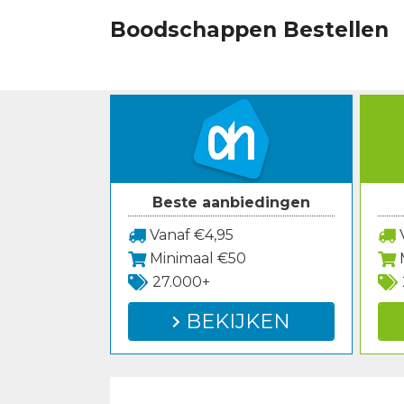
Spring
Boodschappen Bestellen
naar
inhoud
Beste aanbiedingen
Vanaf €4,95
V
Minimaal €50
27.000+
BEKIJKEN