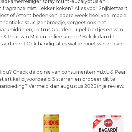
 Badkamerreiniger spray munt-eucalyptus en
c fragrance mist. Lekker koken? Alles voor Snijbiettaart
oiesz of Attent bedenken iedere week heel veel mooie
uthentieke saucijzenbroodje, vergeet ook niet
akmiddelen, Petrus Gouden Tripel biertjes en wijn
ige & Pear van Malibu online kopen? Bekijk dan de
assortiment.Ook handig: alles wat je moet weten over
alibu? Check de opinie van consumenten m.b.t. & Pear.
t artikel bijvoorbeeld 3 sterren en probeer dit te
aanbieding? Vermeld dan augustus 2026 in je review.
n