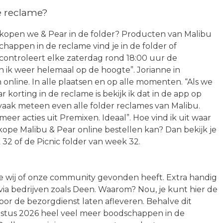
e reclame?
r kopen we & Pear in de folder? Producten van Malibu
happen in de reclame vind je in de folder of
 controleert elke zaterdag rond 18:00 uur de
n ik weer helemaal op de hoogte”. Jorianne in
online. In alle plaatsen en op alle momenten. “Als we
r korting in de reclame is bekijk ik dat in de app op
 vaak meteen even alle folder reclames van Malibu.
eer acties uit Premixen. Ideaal”. Hoe vind ik uit waar
ope Malibu & Pear online bestellen kan? Dan bekijk je
2 of de Picnic folder van week 32.
die wij of onze community gevonden heeft. Extra handig
 via bedrijven zoals Deen. Waarom? Nou, je kunt hier de
oor de bezorgdienst laten afleveren. Behalve dit
ugustus 2026 heel veel meer boodschappen in de