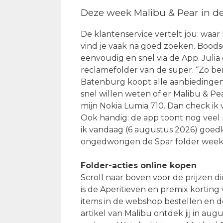
Deze week Malibu & Pear in d
De klantenservice vertelt jou: waa
vind je vaak na goed zoeken. Boodsc
eenvoudig en snel via de App. Julia
reclamefolder van de super. “Zo be
Batenburg koopt alle aanbiedingen 
snel willen weten of er Malibu & Pea
mijn Nokia Lumia 710. Dan check ik
Ook handig: de app toont nog veel m
ik vandaag (6 augustus 2026) goedk
ongedwongen de Spar folder week 3
Folder-acties online kopen
Scroll naar boven voor de prijzen 
is de Aperitieven en premix korting
items in de webshop bestellen en d
artikel van Malibu ontdek jij in a