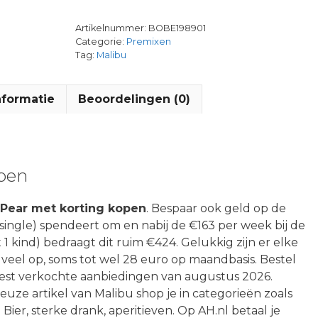
Artikelnummer:
BOBE198901
Categorie:
Premixen
Tag:
Malibu
nformatie
Beoordelingen (0)
open
 Pear met korting kopen
. Bespaar ook geld op de
ingle) spendeert om en nabij de €163 per week bij de
1 kind) bedraagt dit ruim €424. Gelukkig zijn er elke
 veel op, soms tot wel 28 euro op maandbasis. Bestel
best verkochte aanbiedingen van augustus 2026.
meuze artikel van Malibu shop je in categorieën zoals
ier, sterke drank, aperitieven. Op AH.nl betaal je