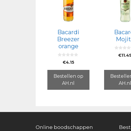
Bacardi
Bacar
Breezer
Moji
orange
0
€
11.4
v
0
a
€
4.15
v
n
a
5
n
5
Bestellen op
Bestelle
AH.nl
AH.n
Online boodschappen
Best