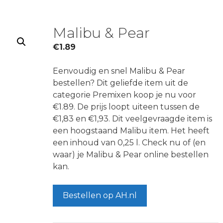
Malibu & Pear
€
1.89
Eenvoudig en snel Malibu & Pear
bestellen? Dit geliefde item uit de
categorie Premixen koop je nu voor
€1.89. De prijs loopt uiteen tussen de
€1,83 en €1,93. Dit veelgevraagde item is
een hoogstaand Malibu item. Het heeft
een inhoud van 0,25 l. Check nu of (en
waar) je Malibu & Pear online bestellen
kan.
Bestellen op AH.nl