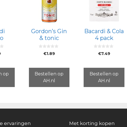
di
Gordon’s Gin
Bacardi & Cola
to
& tonic
4 pack
0
0
9
€
1.89
€
7.49
v
v
a
a
n
n
5
5
n op
Bestellen op
Bestellen op
l
AH.nl
AH.nl
e ervaringen
Met korting kopen