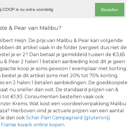
j COOP is nu extra voordelig
Bestellen
te & Pear van Malibu?
j Albert Heijn. De prijs van Malibu & Pear kan volgende
bben dit artikel vaak in de folder (vergeet dus niet de
stel je er 2? Dan betaal je gemiddeld tussen de €3,65
u & Pear 2 halen 1 betalen aanbieding kost dit je geen
ngsactie koop je soms gewoon 1 exemplaar met korting.
bestel je dit artikel soms met 20% tot 75% korting.
ies en 2 halen 1 betalen aanbiedingen. De goedkoopste
aat nu sneller dan ooit. De standaard prijzen van &
83 tot €1,93. Consumenten bestellen vaak ook
nzer Krems. Wat kost een voordeelverpakking Malibu
aza? Hierboven vind je actuele prijzen van een aantal
Zie dan ook
Schär Pain Campagnard (glutenvrij)
Franse kwark online kopen
.