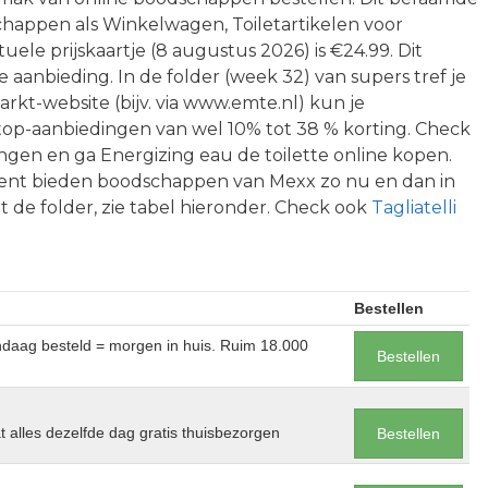
schappen als Winkelwagen, Toiletartikelen voor
uele prijskaartje (8 augustus 2026) is €24.99. Dit
e aanbieding. In de folder (week 32) van supers tref je
rkt-website (bijv. via www.emte.nl) kun je
top-aanbiedingen van wel 10% tot 38 % korting. Check
gen en ga Energizing eau de toilette online kopen.
ttent bieden boodschappen van Mexx zo nu en dan in
it de folder, zie tabel hieronder. Check ook
Tagliatelli
Bestellen
andaag besteld = morgen in huis. Ruim 18.000
Bestellen
at alles dezelfde dag gratis thuisbezorgen
Bestellen