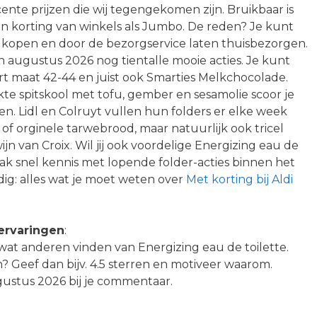
cente prijzen die wij tegengekomen zijn. Bruikbaar is
n korting van winkels als Jumbo. De reden? Je kunt
t kopen en door de bezorgservice laten thuisbezorgen.
in augustus 2026 nog tientalle mooie acties. Je kunt
t maat 42-44 en juist ook Smarties Melkchocolade.
te spitskool met tofu, gember en sesamolie scoor je
n. Lidl en Colruyt vullen hun folders er elke week
f orginele tarwebrood, maar natuurlijk ook tricel
ijn van Croix. Wil jij ook voordelige Energizing eau de
ak snel kennis met lopende folder-acties binnen het
g: alles wat je moet weten over
Met korting bij Aldi
 ervaringen
:
s wat anderen vinden van Energizing eau de toilette.
n? Geef dan bijv. 4.5 sterren en motiveer waarom.
gustus 2026 bij je commentaar.