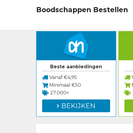
Spring
Boodschappen Bestellen
naar
inhoud
Beste aanbiedingen
Vanaf €4,95
V
Minimaal €50
27.000+
BEKIJKEN