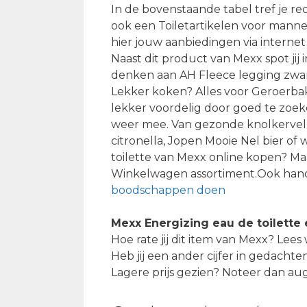
In de bovenstaande tabel tref je re
ook een Toiletartikelen voor manne
hier jouw aanbiedingen via interne
Naast dit product van Mexx spot jij 
denken aan AH Fleece legging zwar
Lekker koken? Alles voor Geroerbak
lekker voordelig door goed te zoeke
weer mee. Van gezonde knolkervel o
citronella, Jopen Mooie Nel bier of w
toilette van Mexx online kopen? Ma
Winkelwagen assortiment.Ook handi
boodschappen doen
Mexx Energizing eau de toilette
Hoe rate jij dit item van Mexx? Lee
Heb jij een ander cijfer in gedachte
Lagere prijs gezien? Noteer dan au