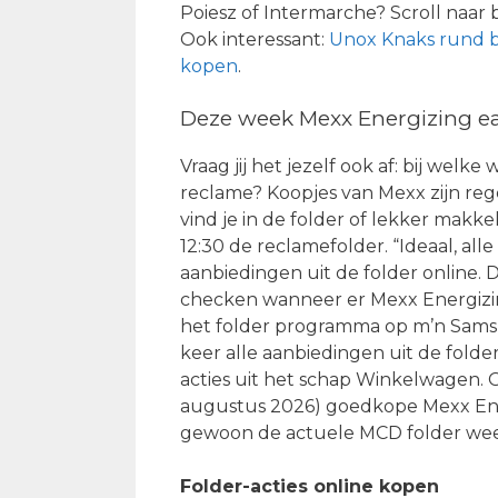
Poiesz of Intermarche? Scroll naar 
Ook interessant:
Unox Knaks rund b
kopen
.
Deze week Mexx Energizing eau
Vraag jij het jezelf ook af: bij welke
reclame? Koopjes van Mexx zijn reg
vind je in de folder of lekker makke
12:30 de reclamefolder. “Ideaal, alle
aanbiedingen uit de folder online. 
checken wanneer er Mexx Energizing
het folder programma op m’n Sams
keer alle aanbiedingen uit de folde
acties uit het schap Winkelwagen. 
augustus 2026) goedkope Mexx Ener
gewoon de actuele MCD folder week
Folder-acties online kopen