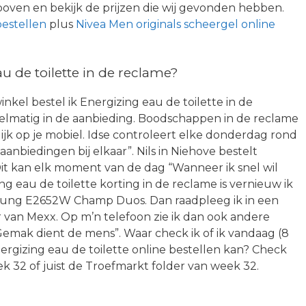
boven en bekijk de prijzen die wij gevonden hebben.
estellen
plus
Nivea Men originals scheergel online
 de toilette in de reclame?
 winkel bestel ik Energizing eau de toilette in de
elmatig in de aanbieding. Boodschappen in de reclame
lijk op je mobiel. Idse controleert elke donderdag rond
 aanbiedingen bij elkaar”. Nils in Niehove bestelt
Dit kan elk moment van de dag “Wanneer ik snel wil
 eau de toilette korting in de reclame is vernieuw ik
ung E2652W Champ Duos. Dan raadpleeg ik in een
r van Mexx. Op m’n telefoon zie ik dan ook andere
Gemak dient de mens”. Waar check ik of ik vandaag (8
gizing eau de toilette online bestellen kan? Check
 32 of juist de Troefmarkt folder van week 32.