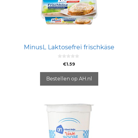
MinusL Laktosefrei frischkäse
0
€
1.59
v
a
n
5
Bestellen op AH.nl