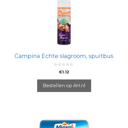
Campina Echte slagroom, spuitbus
0
€
1.12
v
a
n
5
Bestellen op AH.nl