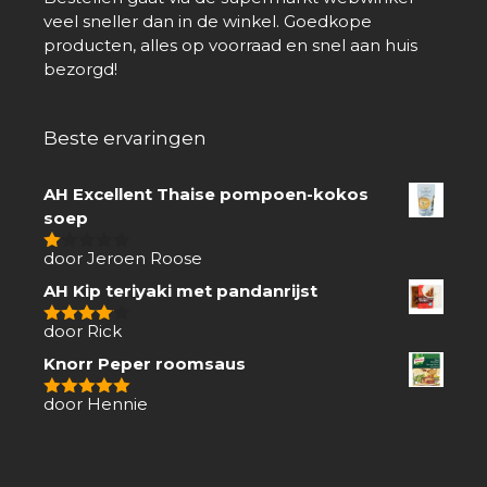
veel sneller dan in de winkel. Goedkope
producten, alles op voorraad en snel aan huis
bezorgd!
Beste ervaringen
AH Excellent Thaise pompoen-kokos
soep
door Jeroen Roose
1
van
AH Kip teriyaki met pandanrijst
5
door Rick
4
van 5
Knorr Peper roomsaus
door Hennie
5
van 5