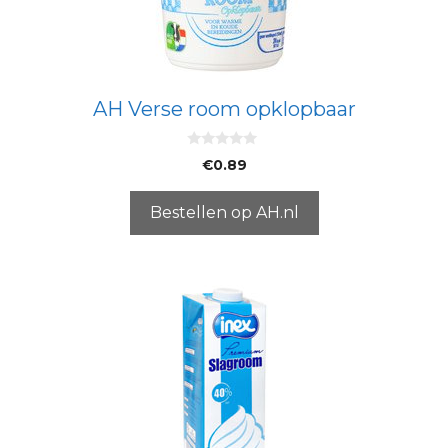
AH Verse room opklopbaar
0
€
0.89
v
a
n
5
Bestellen op AH.nl