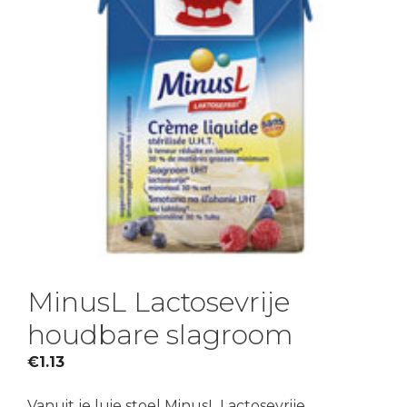
MinusL Lactosevrije
houdbare slagroom
€
1.13
Vanuit je luie stoel MinusL Lactosevrije