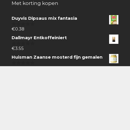
Met korting kopen
Duyvis Dipsaus mix fantasia
€
0.38
0
van
Dallmayr Entkoffeiniert
5
€
3.55
0
van
Huisman Zaanse mosterd fijn gemalen
5
€
0.94
0
van
5
Zoeken
Zoeken
naar:
Boodschappen doen gaat gemakkelijk online.
Zoek producten via de zoekbalk, koop snel en
eenvoudig via internet en laat thuisbezorgen.