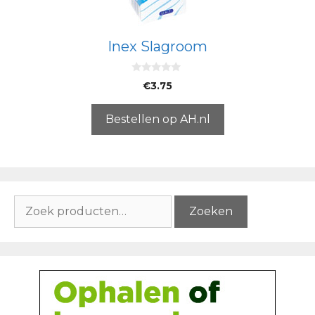
Inex Slagroom
0
€
3.75
v
a
n
5
Bestellen op AH.nl
Zoeken
Zoeken
naar: