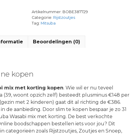
Artikelnummer:
BOBE387729
Categorie:
Rijstzoutjes
Tag:
Mitsuba
nformatie
Beoordelingen (0)
ine kopen
i mix met korting kopen
. Wie wil er nu teveel
 (39, woont opzich zelf) besteedt plusminus €148 per
 (gezin met 2 kinderen) gaat dit al richting de €386.
n in de aanbieding. Door slim te kopen bespaar je zo 31
uba Wasabi mix met korting. De best verkochte
line boodschappen bestellen iets voor jou? Dit
 in categorieën zoals Rijstzoutjes, Zoutjes en Snoep,