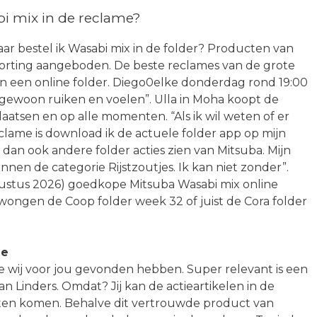
i mix in de reclame?
ar bestel ik Wasabi mix in de folder? Producten van
korting aangeboden. De beste reclames van de grote
t in een online folder. Diego0elke donderdag rond 19:00
r gewoon ruiken en voelen”. Ulla in Moha koopt de
laatsen en op alle momenten. “Als ik wil weten of er
clame is download ik de actuele folder app op mijn
 dan ook andere folder acties zien van Mitsuba. Mijn
nnen de categorie Rijstzoutjes. Ik kan niet zonder”.
gustus 2026) goedkope Mitsuba Wasabi mix online
wongen de Coop folder week 32 of juist de Cora folder
ne
ie wij voor jou gevonden hebben. Super relevant is een
Jan Linders. Omdat? Jij kan de actieartikelen in de
laten komen. Behalve dit vertrouwde product van