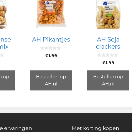
anse
AH Pikantjes
AH Soja
mix
crackers
0
€
1.99
v
0
a
9
€
1.99
v
n
a
5
n
5
n op
Bestellen op
Bestellen op
l
AH.nl
AH.nl
e ervaringen
Met korting kopen