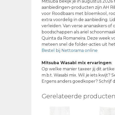
Mitsuba bekijk je in augustus 2026
aanbiedingen-producten zijn AH Ri
voor Roodbaars met bloemkool, rode
extra voordelig in de aanbieding. L
verleiden. Van verse ananaskers of 
boodschappen als ariel schoonmaakm
Quinta da Romaneira. Deze week vo
meteen snel de folder-acties uit het
Bestel bij Nettorama online
Mitsuba Wasabi mix ervaringen
:
Op welke manier taxeer jij dit art
m.b.t. Wasabi mix. Wil je iets kwijt?
Ergens anders goedkoper? Schrijf 
Gerelateerde producte