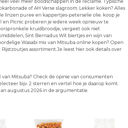
 heel veel meer boodschappen in de reclame. Typische
bkarbonade of AH Verse slagroom. Lekker koken? Alles
 linzen puree en kappertjes-peterselie olie. koop je
idl en Picnic proberen je iedere week opnieuw te
oorspronkele kruidbroodje, vergeet ook niet
iddelen, Sint Bernadus Wit biertjes en wijn van
ordelige Wasabi mix van Mitsuba online kopen? Open
 Rijstzoutjes assortiment.Je leest hier ook details over
ikel van Mitsuba? Check de opinie van consumenten
 Selecteer bijv. 2 sterren en vertel hoe je daarop komt.
dan augustus 2026 in de argumentatie.
n