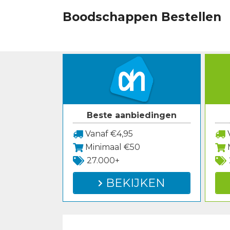
Spring
Boodschappen Bestellen
naar
inhoud
Beste aanbiedingen
Vanaf €4,95
V
Minimaal €50
27.000+
BEKIJKEN