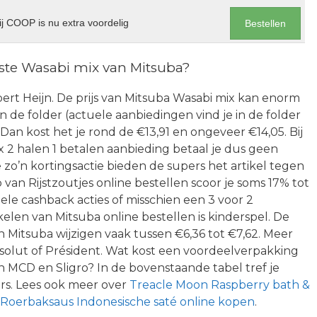
j COOP is nu extra voordelig
Bestellen
te Wasabi mix van Mitsuba?
Albert Heijn. De prijs van Mitsuba Wasabi mix kan enorm
in de folder (actuele aanbiedingen vind je in de folder
an kost het je rond de €13,91 en ongeveer €14,05. Bij
2 halen 1 betalen aanbieding betaal je dus geen
zo’n kortingsactie bieden de supers het artikel tegen
 van Rijstzoutjes online bestellen scoor je soms 17% tot
le cashback acties of misschien een 3 voor 2
elen van Mitsuba online bestellen is kinderspel. De
 Mitsuba wijzigen vaak tussen €6,36 tot €7,62. Meer
solut of Président. Wat kost een voordeelverpakking
n MCD en Sligro? In de bovenstaande tabel tref je
ers. Lees ook meer over
Treacle Moon Raspberry bath &
Roerbaksaus Indonesische saté online kopen
.