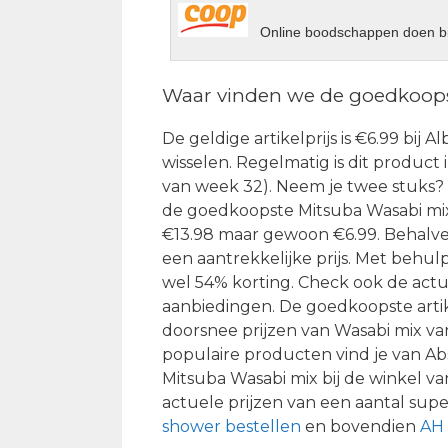
Online boodschappen doen bi
Waar vinden we de goedkoops
De geldige artikelprijs is €6.99 bij 
wisselen. Regelmatig is dit product 
van week 32). Neem je twee stuks? D
de goedkoopste Mitsuba Wasabi mix 
€13.98 maar gewoon €6.99. Behalve 
een aantrekkelijke prijs. Met behulp
wel 54% korting. Check ook de actue
aanbiedingen. De goedkoopste artik
doorsnee prijzen van Wasabi mix van
populaire producten vind je van Ab
Mitsuba Wasabi mix bij de winkel va
actuele prijzen van een aantal sup
shower bestellen
en bovendien
AH 