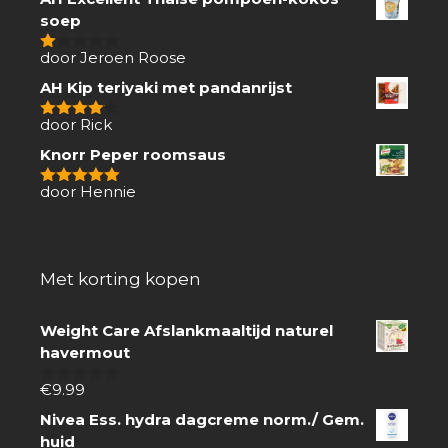
soep
door Jeroen Roose
1
van
AH Kip teriyaki met pandanrijst
5
door Rick
4
van 5
Knorr Peper roomsaus
door Hennie
5
van 5
Met korting kopen
Weight Care Afslankmaaltijd naturel
havermout
€
9.99
0
van
Nivea Ess. hydra dagcreme norm./ Gem.
5
huid