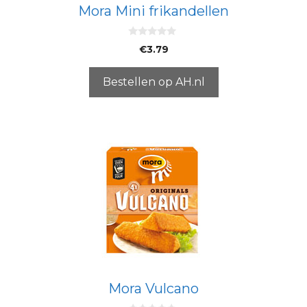
Mora Mini frikandellen
0
€
3.79
v
a
n
5
Bestellen op AH.nl
Mora Vulcano