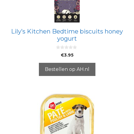
Lily’s Kitchen Bedtime biscuits honey
yogurt
0
€
3.95
v
a
n
5
Bestellen op AH.nl