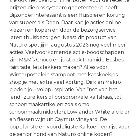
Zie ook het overzicht hierboven voor de recente
prijzen die ons systeem gedetecteerd heeft.
Bijzonder interessant is een Huisdieren korting
van supers als Deen. Daar kan je acties online
kiezen en kopen en door de bezorgservice
laten thuisbezorgen. Naast dit product van
Naturo spot jij in augustus 2026 nog veel meer
acties. Veelvoorkomende actie-boodschappen
zijn M&M’s Choco en juist ook Piramide Bosbes
fairtrade. Iets lekkers maken? Alles voor
Winterpostelein stamppot met kaaskoekjes
shop je met extra veel korting. Dirk en Makro
bieden jou volop inspiratie. Van “net van het
land” zure kers of oorspronkele kalfshaas, tot
schoonmaakartikelen zoals omo
schoonmaakmiddelen, Lowlander White ale bier
en flessen wijn uit Caymus Vineyard. De
populairste en voordeligste Kalkoen en rijst voor
de senior hond van Naturo online kopen?