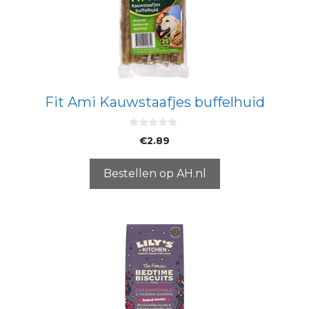
Fit Ami Kauwstaafjes buffelhuid
0
€
2.89
v
a
n
5
Bestellen op AH.nl