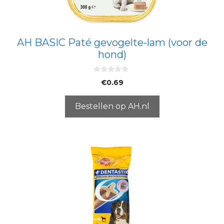
AH BASIC Paté gevogelte-lam (voor de
hond)
0
€
0.69
v
a
n
5
Bestellen op AH.nl