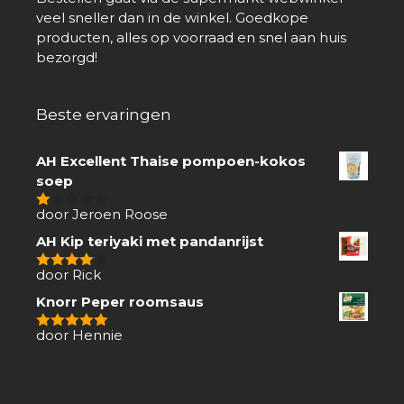
veel sneller dan in de winkel. Goedkope
producten, alles op voorraad en snel aan huis
bezorgd!
Beste ervaringen
AH Excellent Thaise pompoen-kokos
soep
door Jeroen Roose
1
van
AH Kip teriyaki met pandanrijst
5
door Rick
4
van 5
Knorr Peper roomsaus
door Hennie
5
van 5