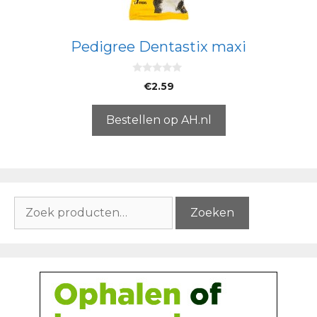
Pedigree Dentastix maxi
0
€
2.59
v
a
n
5
Bestellen op AH.nl
Zoeken
Zoeken
naar: