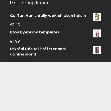
Met korting kopen
Go-Tan Han's daily wok chicken hoisin
€
1.46
0
van
Etos Eyebrow templates
5
€
1.99
0
van
L'Oréal Récital Préférence 6
5
donkerblond
€
16.99
0
van
5
Zoeken
Zoeken
naar:
Boodschappen doen gaat gemakkelijk online.
Zoek producten via de zoekbalk, koop snel en
eenvoudig via internet en laat thuisbezorgen.