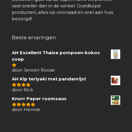
veel sneller dan in de winkel. Goedkope
producten, alles op voorraad en snel aan huis
bezorgd!
Beste ervaringen
AH Excellent Thaise pompoen-kokos
soep
door Jeroen Roose
1
van
AH Kip teriyaki met pandanrijst
5
door Rick
4
van 5
Knorr Peper roomsaus
door Hennie
5
van 5