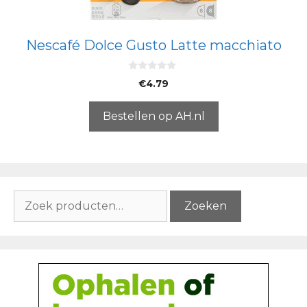
Nescafé Dolce Gusto Latte macchiato
0
€
4.79
v
a
n
5
Bestellen op AH.nl
Zoeken
Zoeken
naar: