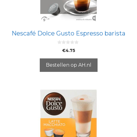
Nescafé Dolce Gusto Espresso barista
0
€
4.75
v
a
n
5
Bestellen op AH.nl