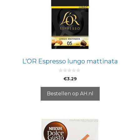
L’OR Espresso lungo mattinata
0
€
3.29
v
a
n
5
Bestellen op AH.nl