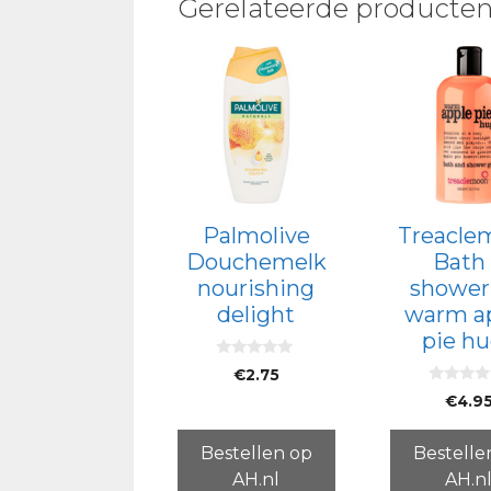
Gerelateerde producte
Palmolive
Treacle
Douchemelk
Bath
nourishing
shower
delight
warm a
pie h
0
€
2.75
v
0
a
€
4.9
v
n
a
5
n
5
Bestellen op
Bestelle
AH.nl
AH.n