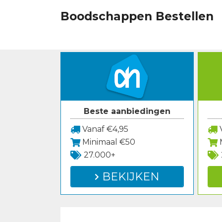
Spring
Boodschappen Bestellen
naar
inhoud
Beste aanbiedingen
Vanaf €4,95
V
Minimaal €50
27.000+
BEKIJKEN