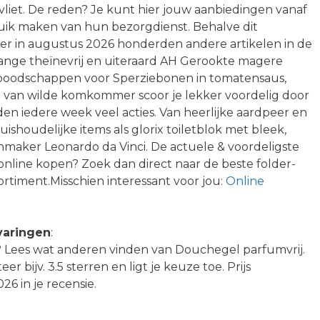
vliet. De reden? Je kunt hier jouw aanbiedingen vanaf
ruik maken van hun bezorgdienst. Behalve dit
n er in augustus 2026 honderden andere artikelen in de
nge theïnevrij en uiteraard AH Gerookte magere
 boodschappen voor Sperziebonen in tomatensaus,
e van wilde komkommer scoor je lekker voordelig door
n iedere week veel acties. Van heerlijke aardpeer en
ishoudelijke items als glorix toiletblok met bleek,
nmaker Leonardo da Vinci. De actuele & voordeligste
nline kopen? Zoek dan direct naar de beste folder-
rtiment.Misschien interessant voor jou:
Online
varingen
:
al? Lees wat anderen vinden van Douchegel parfumvrij.
r bijv. 3.5 sterren en ligt je keuze toe. Prijs
6 in je recensie.