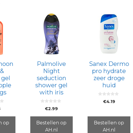
n
moon
Palmolive
Sanex Dermo
 &
Night
pro hydrate
 gel
seduction
zeer droge
pple
shower gel
huid
ugs
with iris
0
€
4.19
v
0
a
5
€
2.99
v
n
a
5
n
5
n op
Bestellen op
Bestellen op
l
AH.nl
AH.nl