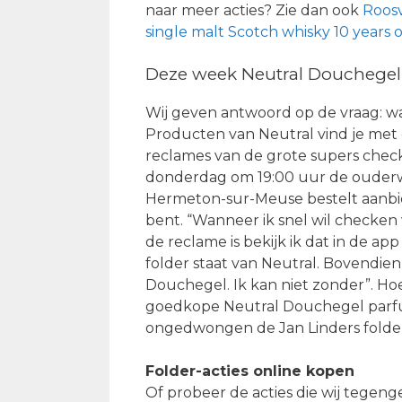
naar meer acties? Zie dan ook
Roosv
single malt Scotch whisky 10 years 
Deze week Neutral Douchegel 
Wij geven antwoord op de vraag: wa
Producten van Neutral vind je met 
reclames van de grote supers check j
donderdag om 19:00 uur de ouderwet
Hermeton-sur-Meuse bestelt aanbied
bent. “Wanneer ik snel wil checken
de reclame is bekijk ik dat in de ap
folder staat van Neutral. Bovendien 
Douchegel. Ik kan niet zonder”. Ho
goedkope Neutral Douchegel parfum
ongedwongen de Jan Linders folder
Folder-acties online kopen
Of probeer de acties die wij tegeng