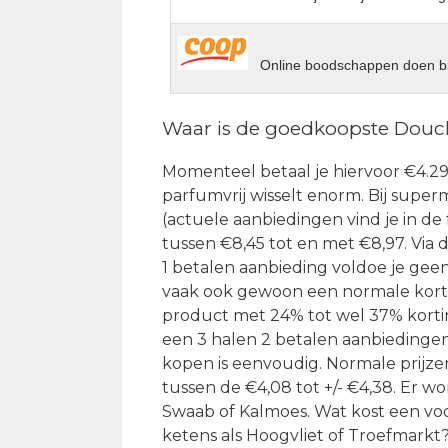
Online boodschappen doen bi
Waar is de goedkoopste Douch
Momenteel betaal je hiervoor €4.29 
parfumvrij wisselt enorm. Bij superm
(actuele aanbiedingen vind je in de
tussen €8,45 tot en met €8,97. Via
1 betalen aanbieding voldoe je geen
vaak ook gewoon een normale korti
product met 24% tot wel 37% korting
een 3 halen 2 betalen aanbiedinge
kopen is eenvoudig. Normale prijz
tussen de €4,08 tot +/- €4,38. Er 
Swaab of Kalmoes. Wat kost een vo
ketens als Hoogvliet of Troefmark