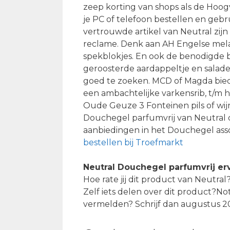
zeep korting van shops als de Hoog
je PC of telefoon bestellen en geb
vertrouwde artikel van Neutral zij
reclame. Denk aan AH Engelse mela
spekblokjes. En ook de benodigde
geroosterde aardappeltje en salad
goed te zoeken. MCD of Magda biede
een ambachtelijke varkensrib, t/m hu
Oude Geuze 3 Fonteinen pils of wij
Douchegel parfumvrij van Neutral o
aanbiedingen in het Douchegel asso
bestellen bij Troefmarkt
Neutral Douchegel parfumvrij er
Hoe rate jij dit product van Neutr
Zelf iets delen over dit product?Notee
vermelden? Schrijf dan augustus 202