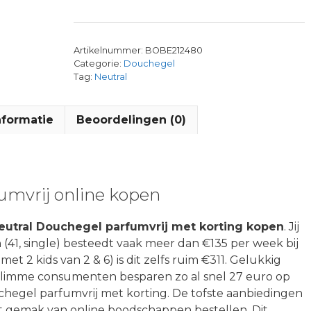
Artikelnummer:
BOBE212480
Categorie:
Douchegel
Tag:
Neutral
nformatie
Beoordelingen (0)
umvrij online kopen
eutral Douchegel parfumvrij met korting kopen
. Jij
 (41, single) besteedt vaak meer dan €135 per week bij
met 2 kids van 2 & 6) is dit zelfs ruim €311. Gelukkig
 Slimme consumenten besparen zo al snel 27 euro op
hegel parfumvrij met korting. De tofste aanbiedingen
t gemak van online boodschappen bestellen. Dit