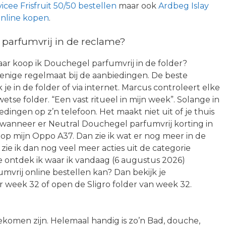
icee Frisfruit 50/50 bestellen
maar ook
Ardbeg Islay
online kopen
.
parfumvrij in de reclame?
ar koop ik Douchegel parfumvrij in de folder?
enige regelmaat bij de aanbiedingen. De beste
e in de folder of via internet. Marcus controleert elke
se folder. “Een vast ritueel in mijn week”. Solange in
ingen op z’n telefoon. Het maakt niet uit of je thuis
 wanneer er Neutral Douchegel parfumvrij korting in
p op mijn Oppo A37. Dan zie ik wat er nog meer in de
zie ik dan nog veel meer acties uit de categorie
e ontdek ik waar ik vandaag (6 augustus 2026)
vrij online bestellen kan? Dan bekijk je
 week 32 of open de Sligro folder van week 32.
ekomen zijn. Helemaal handig is zo’n Bad, douche,