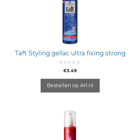
Taft Styling gellac ultra fixing strong
0
€
3.49
v
a
n
5
Bestellen op AH.nl