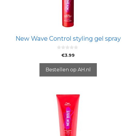
New Wave Control styling gel spray
0
€
3.99
v
a
n
5
Bestellen op AH.nl