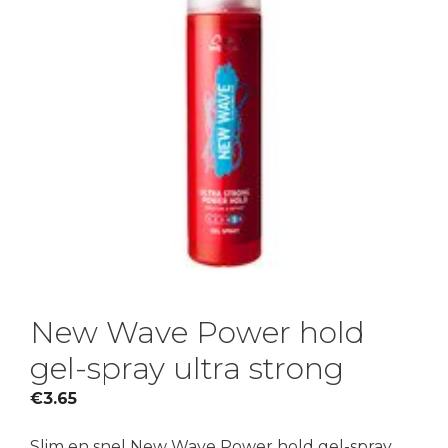
New Wave Power hold
gel-spray ultra strong
€
3.65
Slim en snel New Wave Power hold gel-spray