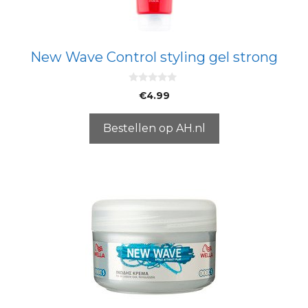
New Wave Control styling gel strong
0
€
4.99
v
a
n
5
Bestellen op AH.nl