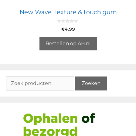
New Wave Texture & touch gum
0
€
4.99
v
a
n
5
Bestellen op AH.nl
Zoeken
Zoeken
naar: