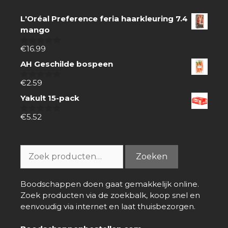
L'Oréal Preference feria haarkleuring 7.4
mango
€
16.99
0
van
AH Geschilde bospeen
5
€
2.59
0
van
Yakult 15-pack
5
€
5.52
0
van
5
Zoeken
Zoeken
naar:
Boodschappen doen gaat gemakkelijk online.
Zoek producten via de zoekbalk, koop snel en
eenvoudig via internet en laat thuisbezorgen.