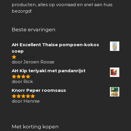
producten, alles op voorraad en snel aan huis
bezorgd!
Beste ervaringen
AH Excellent Thaise pompoen-kokos
soep
door Jeroen Roose
1
van
AH Kip teriyaki met pandanrijst
5
door Rick
4
van 5
Knorr Peper roomsaus
door Hennie
5
van 5
Met korting kopen