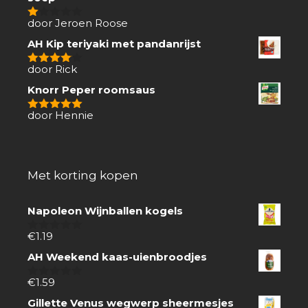
door Jeroen Roose
1
van
AH Kip teriyaki met pandanrijst
5
door Rick
4
van 5
Knorr Peper roomsaus
door Hennie
5
van 5
Met korting kopen
Napoleon Wijnballen kogels
€
1.19
0
van
AH Weekend kaas-uienbroodjes
5
€
1.59
0
van
Gillette Venus wegwerp sheermesjes
5