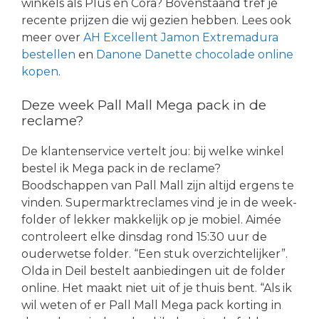
winkels als Plus en Cora? Bovenstaand tref je
recente prijzen die wij gezien hebben. Lees ook
meer over
AH Excellent Jamon Extremadura
bestellen
en
Danone Danette chocolade online
kopen
.
Deze week Pall Mall Mega pack in de
reclame?
De klantenservice vertelt jou: bij welke winkel
bestel ik Mega pack in de reclame?
Boodschappen van Pall Mall zijn altijd ergens te
vinden. Supermarktreclames vind je in de week-
folder of lekker makkelijk op je mobiel. Aimée
controleert elke dinsdag rond 15:30 uur de
ouderwetse folder. “Een stuk overzichtelijker”.
Olda in Deil bestelt aanbiedingen uit de folder
online. Het maakt niet uit of je thuis bent. “Als ik
wil weten of er Pall Mall Mega pack korting in