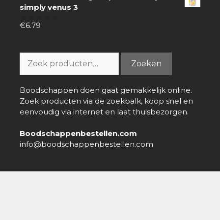
simply venus 3
€
6.79
0
van
5
Zoeken
Zoeken
naar:
Boodschappen doen gaat gemakkelijk online.
Zoek producten via de zoekbalk, koop snel en
eenvoudig via internet en laat thuisbezorgen.
Boodschappenbestellen.com
info@boodschappenbestellen.com
Boodschappen bestellen
»
Online Supermarkt
»
Pall Mall
Mega pack
Over ons
-
Nieuws
-
Contact
-
Disclaimer
-
Privacy policy