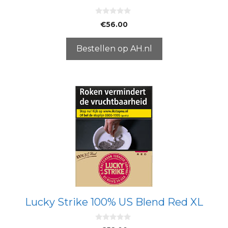
0
€
56.00
v
a
n
5
Bestellen op AH.nl
Lucky Strike 100% US Blend Red XL
0