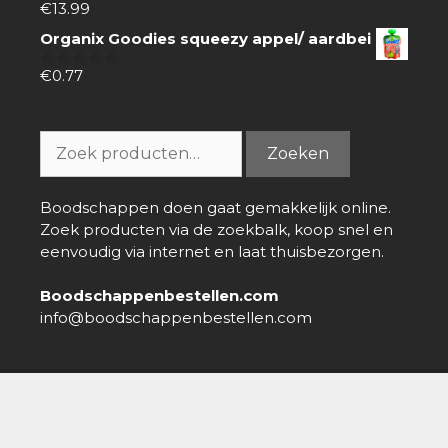
€
13.99
0
van
Organix Goodies squeezy appel/ aardbei
5
€
0.77
0
van
5
Zoeken
Zoeken
naar:
Boodschappen doen gaat gemakkelijk online.
Zoek producten via de zoekbalk, koop snel en
eenvoudig via internet en laat thuisbezorgen.
Boodschappenbestellen.com
info@boodschappenbestellen.com
Boodschappen bestellen
»
Online Supermarkt
»
Paschka
Stracciatella