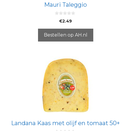
Mauri Taleggio
0
€
2.49
v
a
n
5
Bestellen op AH.nl
Landana Kaas met olijf en tomaat 50+