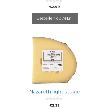
0
€
2.99
v
a
n
5
Bestellen op AH.nl
Nazareth light stukje
0
€
2.32
v