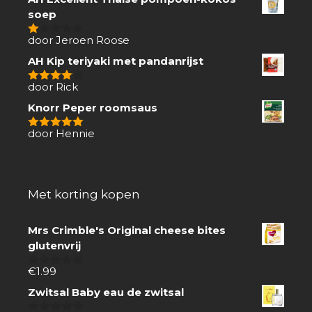
soep
door Jeroen Roose
1
van
AH Kip teriyaki met pandanrijst
5
door Rick
4
van 5
Knorr Peper roomsaus
door Hennie
5
van 5
Met korting kopen
Mrs Crimble's Original cheese bites
glutenvrij
€
1.99
0
van
Zwitsal Baby eau de zwitsal
5