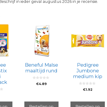
chrijf in ieder geval augustus 2026 in je recensie.
n
ree
Beneful Malse
Pedigree
tix
maaltijd rund
Jumbone
i
medium kip
ack
0
€
4.89
v
0
a
€
1.92
v
n
a
5
9
n
5
n op
Bestellen op
Bestellen op