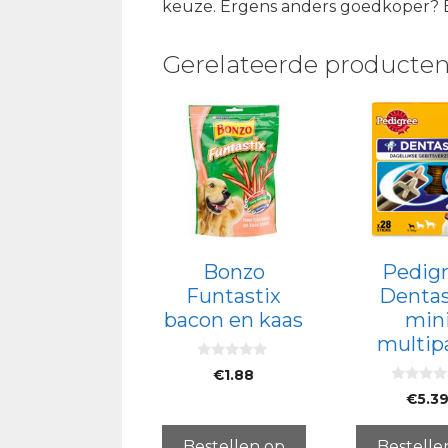
keuze. Ergens anders goedkoper? Bes
Gerelateerde producte
Bonzo
Pedig
Funtastix
Dentas
bacon en kaas
min
multip
0
€
1.88
v
0
a
€
5.3
v
n
a
5
n
5
Bestellen op
Bestelle