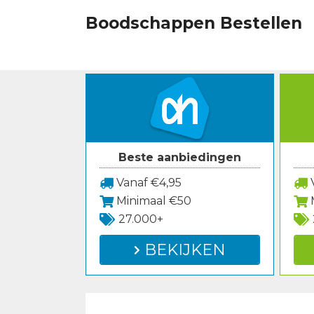
Spring
Boodschappen Bestellen
naar
inhoud
Beste aanbiedingen
Vanaf €4,95
V
Minimaal €50
27.000+
BEKIJKEN