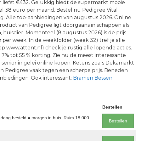
ar liefst €432. Gelukkig biedt de supermarkt mooie
 wel 38 euro per maand. Bestel nu Pedigree Vital
ing. Alle top-aanbiedingen van augustus 2026. Online
product van Pedigree ligt doorgaans in schappen als
huisdier. Momenteel (8 augustus 2026) is de prijs
 per week. In de weekfolder (week 32) tref je alle
 op www.attent.nl) check je rustig alle lopende acties.
7% tot 55 % korting. Zie nu de meest interessante
 senior in gelei online kopen. Ketens zoals Dekamarkt
 Pedigree vaak tegen een scherpe prijs. Beneden
aanbiedingen. Ook interessant:
Bramen Bessen
Bestellen
andaag besteld = morgen in huis. Ruim 18.000
Bestellen