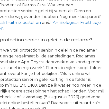
Fixodent of Dermo Care. Wat kost een
rotection senior in gelei bij supers als Deen en
rijzen die wij gevonden hebben. Nog meer besparen?
li fruitmix bestellen
en/of
AH Biologisch Fruithapje
en
.
rotection senior in gelei in de reclame?
 we Vital protection senior in gelei in de reclame?
t enige regelmaat bij de aanbiedingen. Reclames
n snel via de App. Thyrza doorzoektelke zondag rond
 ritueel in mijn week”. Florent in Vijlen koopt folder-
t, overal kan je het bekijken. “Als ik online wil
rotection senior in gelei korting in de folder is
p m’n LG L40 D160. Dan zie ik wat er nog meer in de
rlijk andere acties binnen het schap Honden. Voor mij
 check ik of ik vandaag (8 augustus 2026) goedkope
gelei online bestellen kan? Daarvoor is uiteraard zo’n
tent folder van week 32.