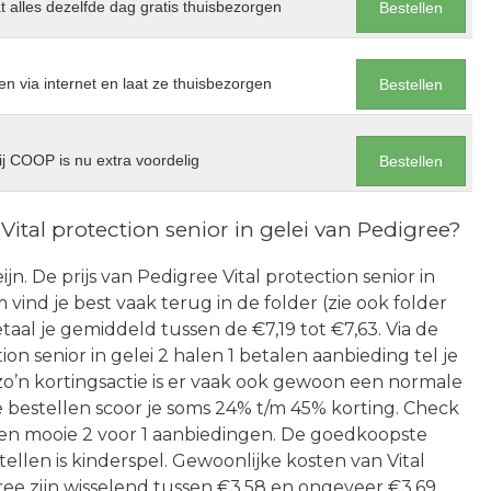
at alles dezelfde dag gratis thuisbezorgen
Bestellen
en via internet en laat ze thuisbezorgen
Bestellen
j COOP is nu extra voordelig
Bestellen
ital protection senior in gelei van Pedigree?
eijn. De prijs van Pedigree Vital protection senior in
m vind je best vaak terug in de folder (zie ook folder
taal je gemiddeld tussen de €7,19 tot €7,63. Via de
n senior in gelei 2 halen 1 betalen aanbieding tel je
zo’n kortingsactie is er vaak ook gewoon een normale
e bestellen scoor je soms 24% t/m 45% korting. Check
een mooie 2 voor 1 aanbiedingen. De goedkoopste
llen is kinderspel. Gewoonlijke kosten van Vital
gree zijn wisselend tussen €3,58 en ongeveer €3,69.