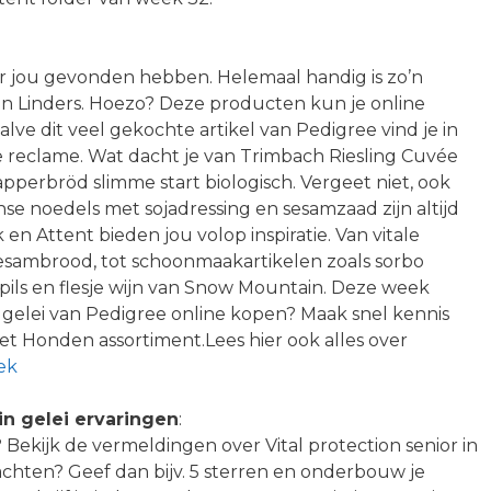
oor jou gevonden hebben. Helemaal handig is zo’n
Jan Linders. Hoezo? Deze producten kun je online
ve dit veel gekochte artikel van Pedigree vind je in
e reclame. Wat dacht je van Trimbach Riesling Cuvée
apperbröd slimme start biologisch. Vergeet niet, ook
nse noedels met sojadressing en sesamzaad zijn altijd
 en Attent bieden jou volop inspiratie. Van vitale
esambrood, tot schoonmaakartikelen zoals sorbo
pils en flesje wijn van Snow Mountain. Deze week
in gelei van Pedigree online kopen? Maak snel kennis
et Honden assortiment.Lees hier ook alles over
ek
in gelei ervaringen
:
? Bekijk de vermeldingen over Vital protection senior in
edachten? Geef dan bijv. 5 sterren en onderbouw je