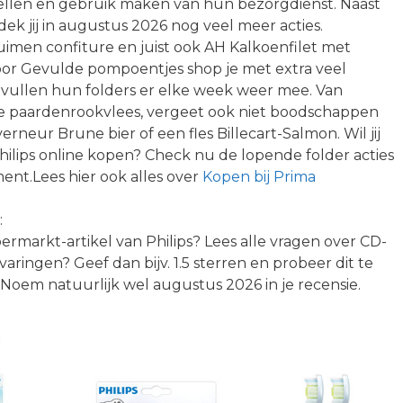
llen en gebruik maken van hun bezorgdienst. Naast
dek jij in augustus 2026 nog veel meer acties.
men confiture en juist ook AH Kalkoenfilet met
or Gevulde pompoentjes shop je met extra veel
 vullen hun folders er elke week weer mee. Van
e paardenrookvlees, vergeet ook niet boodschappen
erneur Brune bier of een fles Billecart-Salmon. Wil jij
hilips online kopen? Check nu de lopende folder acties
ment.Lees hier ook alles over
Kopen bij Prima
:
permarkt-artikel van Philips? Lees alle vragen over CD-
varingen? Geef dan bijv. 1.5 sterren en probeer dit te
Noem natuurlijk wel augustus 2026 in je recensie.
n