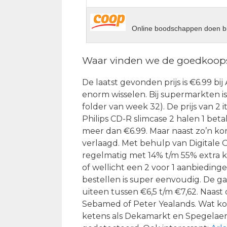
Online boodschappen doen bi
Waar vinden we de goedkoopst
De laatst gevonden prijs is €6.99 bij
enorm wisselen. Bij supermarkten is 
folder van week 32). De prijs van 2 
Philips CD-R slimcase 2 halen 1 bet
meer dan €6.99. Maar naast zo’n kort
verlaagd. Met behulp van Digitale O
regelmatig met 14% t/m 55% extra ko
of wellicht een 2 voor 1 aanbieding
bestellen is super eenvoudig. De ga
uiteen tussen €6,5 t/m €7,62. Naast
Sebamed of Peter Yealands. Wat kos
ketens als Dekamarkt en Spegelaer