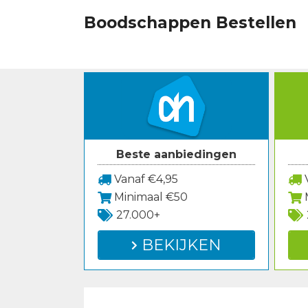
Spring
Boodschappen Bestellen
naar
inhoud
Beste aanbiedingen
Vanaf €4,95
V
Minimaal €50
27.000+
BEKIJKEN