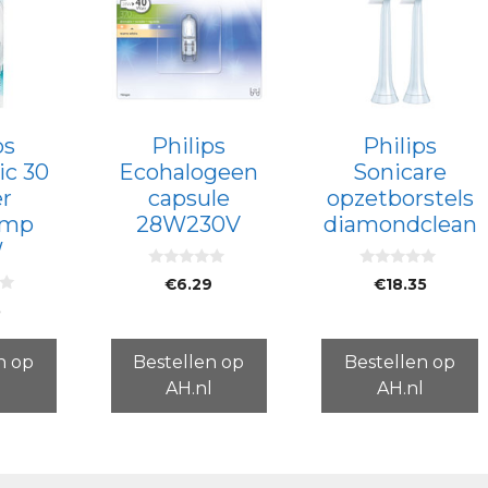
ps
Philips
Philips
ic 30
Ecohalogeen
Sonicare
er
capsule
opzetborstels
amp
28W230V
diamondclean
W
0
0
€
6.29
€
18.35
v
v
a
a
5
n
n
5
5
n op
Bestellen op
Bestellen op
l
AH.nl
AH.nl