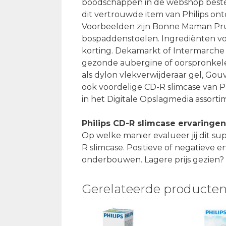
boodschappen in de webshop beste
dit vertrouwde item van Philips ont
Voorbeelden zijn Bonne Maman Prui
bospaddenstoelen. Ingrediënten vo
korting. Dekamarkt of Intermarche
gezonde aubergine of oorspronkel
als dylon vlekverwijderaar gel, Gouv
ook voordelige CD-R slimcase van P
in het Digitale Opslagmedia assorti
Philips CD-R slimcase ervaringen
Op welke manier evalueer jij dit su
R slimcase. Positieve of negatieve er
onderbouwen. Lagere prijs gezien? 
Gerelateerde producte