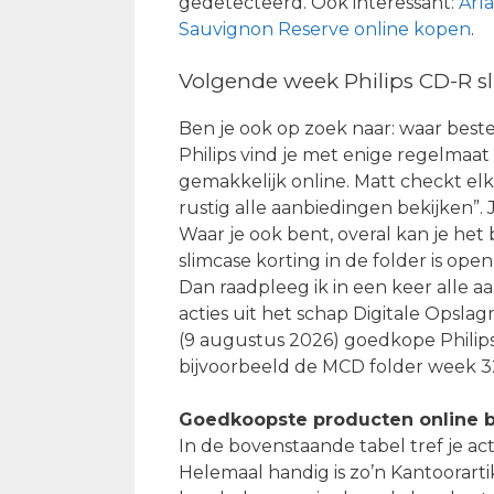
gedetecteerd. Ook interessant:
Arl
Sauvignon Reserve online kopen
.
Volgende week Philips CD-R sl
Ben je ook op zoek naar: waar beste
Philips vind je met enige regelmaat 
gemakkelijk online. Matt checkt el
rustig alle aanbiedingen bekijken”. 
Waar je ook bent, overal kan je het 
slimcase korting in de folder is o
Dan raadpleeg ik in een keer alle a
acties uit het schap Digitale Opsla
(9 augustus 2026) goedkope Philips
bijvoorbeeld de MCD folder week 32
Goedkoopste producten online b
In de bovenstaande tabel tref je ac
Helemaal handig is zo’n Kantoorartik