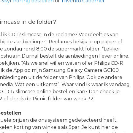
a Skyr honing bestellen
of
Trivento Cabernet
imcase in de folder?
l ik CD-R slimcase in de reclame? Voordeeltjes van
bij de aanbiedingen. Reclames bekijk je op papier of
ke zondag rond 8:00 de supermarkt folder. “Lekker
Joshua in Durnal bestelt de aanbiedingen liever online.
bekijken. “Als we snel willen weten of er Philips CD-R
pen ik de App op mijn Samsung Galaxy Camera GC100.
anbiedingen uit de folder van Philips. Ook de andere
gmedia. Wat een uitkomst”. Waar vind ik waar ik vandaag
 CD-R slimcase online bestellen kan? Dan check je
 of check de Picnic folder van week 32.
estellen
tuele prijzen die ons systeem gedetecteerd heeft.
elen korting van winkels als Spar. Je kunt hier de