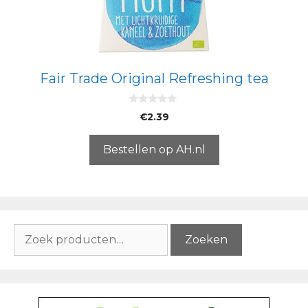
Fair Trade Original Refreshing tea
0
€
2.39
v
a
n
5
Bestellen op AH.nl
Zoeken
Zoeken
naar: