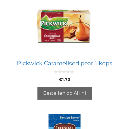
Pickwick Caramelised pear 1-kops
0
€
1.70
v
a
n
5
Bestellen op AH.nl