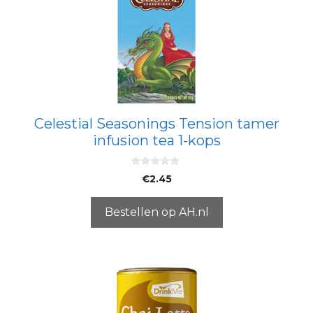
Celestial Seasonings Tension tamer
infusion tea 1-kops
0
€
2.45
v
a
n
5
Bestellen op AH.nl