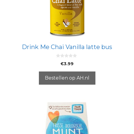
Drink Me Chai Vanilla latte bus
0
€
3.99
v
a
n
5
Bestellen op AH.nl