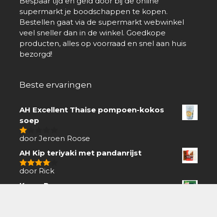
Bespaar tijd en geld door bij de online
supermarkt je boodschappen te kopen.
Bestellen gaat via de supermarkt webwinkel
veel sneller dan in de winkel. Goedkope
producten, alles op voorraad en snel aan huis
bezorgd!
Beste ervaringen
AH Excellent Thaise pompoen-kokos
soep
door Jeroen Roose
1
van
AH Kip teriyaki met pandanrijst
5
door Rick
4
van 5
Knorr Peper roomsaus
door Hennie
5
van 5