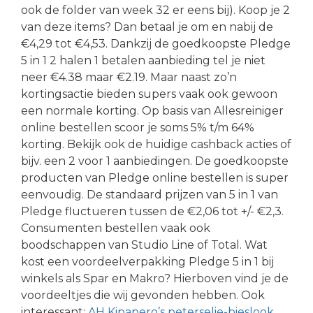
ook de folder van week 32 er eens bij). Koop je 2
van deze items? Dan betaal je om en nabij de
€4,29 tot €4,53. Dankzij de goedkoopste Pledge
5 in 1 2 halen 1 betalen aanbieding tel je niet
neer €4.38 maar €2.19. Maar naast zo’n
kortingsactie bieden supers vaak ook gewoon
een normale korting. Op basis van Allesreiniger
online bestellen scoor je soms 5% t/m 64%
korting. Bekijk ook de huidige cashback acties of
bijv. een 2 voor 1 aanbiedingen. De goedkoopste
producten van Pledge online bestellen is super
eenvoudig. De standaard prijzen van 5 in 1 van
Pledge fluctueren tussen de €2,06 tot +/- €2,3.
Consumenten bestellen vaak ook
boodschappen van Studio Line of Total. Wat
kost een voordeelverpakking Pledge 5 in 1 bij
winkels als Spar en Makro? Hierboven vind je de
voordeeltjes die wij gevonden hebben. Ook
interessant:
AH Kipapero’s peterselie-bieslook