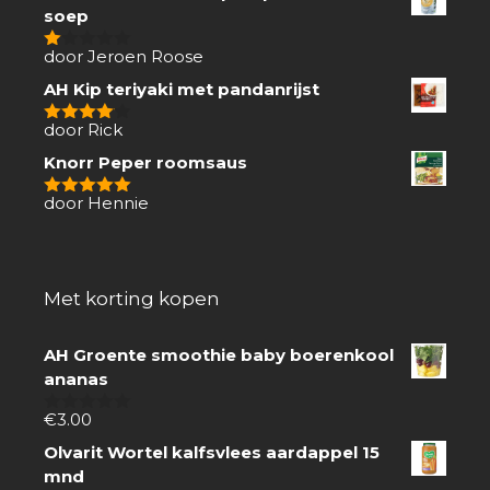
soep
door Jeroen Roose
1
van
AH Kip teriyaki met pandanrijst
5
door Rick
4
van 5
Knorr Peper roomsaus
door Hennie
5
van 5
Met korting kopen
AH Groente smoothie baby boerenkool
ananas
€
3.00
0
van
Olvarit Wortel kalfsvlees aardappel 15
5
mnd