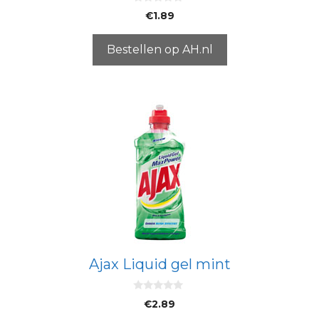
0
€
1.89
v
a
n
5
Bestellen op AH.nl
Ajax Liquid gel mint
0
€
2.89
v
a