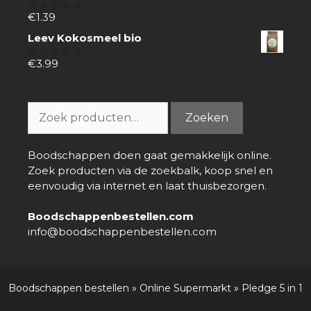
€
1.39
0
van
Leev Kokosmeel bio
5
€
3.99
0
van
5
Zoeken
Zoeken
naar:
Boodschappen doen gaat gemakkelijk online.
Zoek producten via de zoekbalk, koop snel en
eenvoudig via internet en laat thuisbezorgen.
Boodschappenbestellen.com
info@boodschappenbestellen.com
Boodschappen bestellen
»
Online Supermarkt
»
Pledge 5 in 1