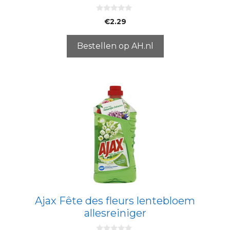
0
€
2.29
v
a
n
5
Bestellen op AH.nl
Ajax Fête des fleurs lentebloem
allesreiniger