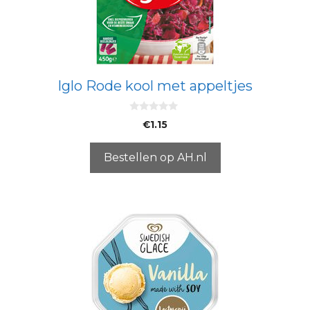
Iglo Rode kool met appeltjes
0
€
1.15
v
a
n
5
Bestellen op AH.nl