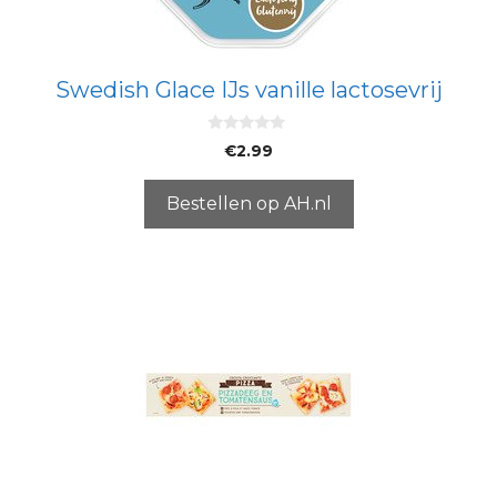
Swedish Glace IJs vanille lactosevrij
0
€
2.99
v
a
n
5
Bestellen op AH.nl