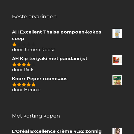
Beste ervaringen
AH Excellent Thaise pompoen-kokos
soep
door Jeroen Roose
1
van
AH Kip teriyaki met pandanrijst
5
door Rick
4
van 5
Knorr Peper roomsaus
door Hennie
5
van 5
Met korting kopen
L'Oréal Excellence crème 4.32 zonnig