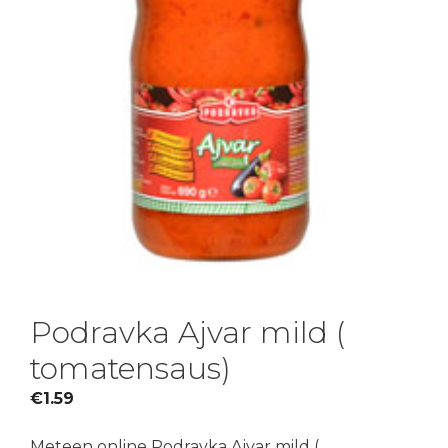
Podravka Ajvar mild (
tomatensaus)
€
1.59
Meteen online Podravka Ajvar mild (