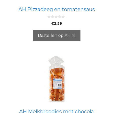
AH Pizzadeeg en tomatensaus
0
€
2.59
v
a
n
5
Bestellen op AH.nl
AH Melkbroodjes met chocola