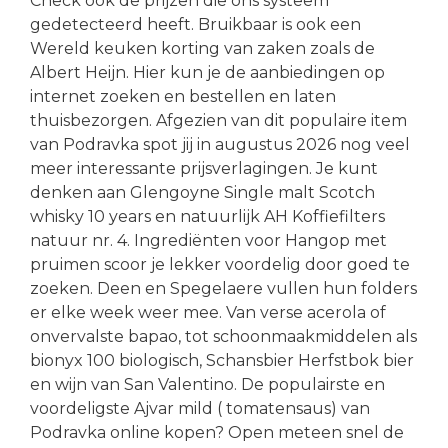
Check ook de prijzen die ons systeem
gedetecteerd heeft. Bruikbaar is ook een
Wereld keuken korting van zaken zoals de
Albert Heijn. Hier kun je de aanbiedingen op
internet zoeken en bestellen en laten
thuisbezorgen. Afgezien van dit populaire item
van Podravka spot jij in augustus 2026 nog veel
meer interessante prijsverlagingen. Je kunt
denken aan Glengoyne Single malt Scotch
whisky 10 years en natuurlijk AH Koffiefilters
natuur nr. 4. Ingrediënten voor Hangop met
pruimen scoor je lekker voordelig door goed te
zoeken. Deen en Spegelaere vullen hun folders
er elke week weer mee. Van verse acerola of
onvervalste bapao, tot schoonmaakmiddelen als
bionyx 100 biologisch, Schansbier Herfstbok bier
en wijn van San Valentino. De populairste en
voordeligste Ajvar mild ( tomatensaus) van
Podravka online kopen? Open meteen snel de