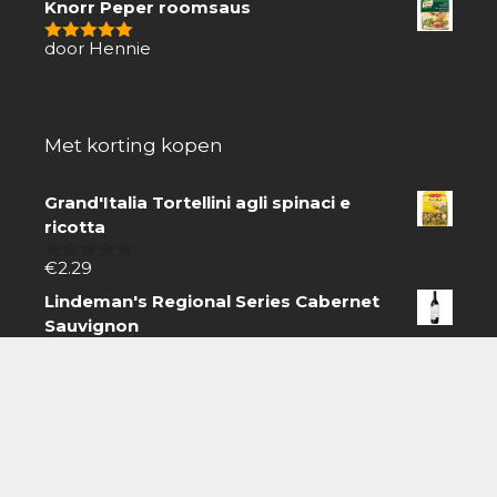
Knorr Peper roomsaus
door Hennie
5
van 5
Met korting kopen
Grand'Italia Tortellini agli spinaci e
ricotta
€
2.29
0
van
Lindeman's Regional Series Cabernet
5
Sauvignon
€
8.99
0
van
Arla Castello black
5
€
2.98
0
van
5