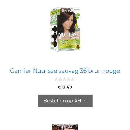
Garnier Nutrisse sauvag 36 brun rouge
0
€
13.49
v
a
n
5
Bestellen op AH.nl