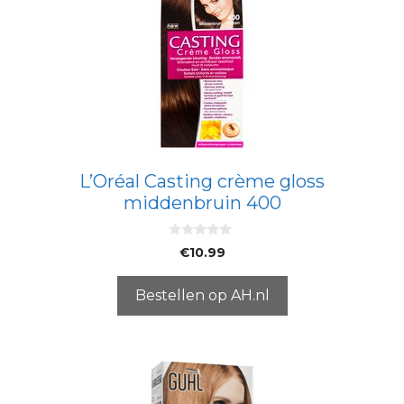
L’Oréal Casting crème gloss
middenbruin 400
0
€
10.99
v
a
n
5
Bestellen op AH.nl