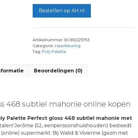
Bestellen op AH.nl
Artikelnummer:
BOBE225753
Categorie:
Haarkleuring
Tag:
Poly Palette
nformatie
Beoordelingen (0)
oss 468 subtiel mahonie online kopen
ly Palette Perfect gloss 468 subtiel mahonie met
etalen! Jerôme (52, eenpersoonshuishouden) besteedt
(online) supermarkt. Bij Walid & Vivienne (gezin met