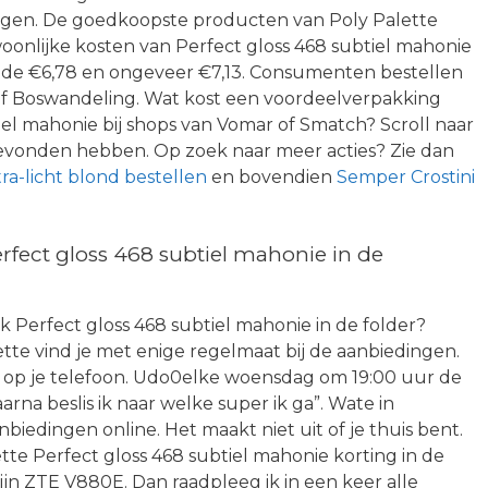
ingen. De goedkoopste producten van Poly Palette
ewoonlijke kosten van Perfect gloss 468 subtiel mahonie
n de €6,78 en ongeveer €7,13. Consumenten bestellen
f Boswandeling. Wat kost een voordeelverpakking
iel mahonie bij shops van Vomar of Smatch? Scroll naar
 gevonden hebben. Op zoek naar meer acties? Zie dan
ra-licht blond bestellen
en bovendien
Semper Crostini
rfect gloss 468 subtiel mahonie in de
k Perfect gloss 468 subtiel mahonie in de folder?
tte vind je met enige regelmaat bij de aanbiedingen.
st op je telefoon. Udo0elke woensdag om 19:00 uur de
rna beslis ik naar welke super ik ga”. Wate in
iedingen online. Het maakt niet uit of je thuis bent.
ette Perfect gloss 468 subtiel mahonie korting in de
 mijn ZTE V880E. Dan raadpleeg ik in een keer alle