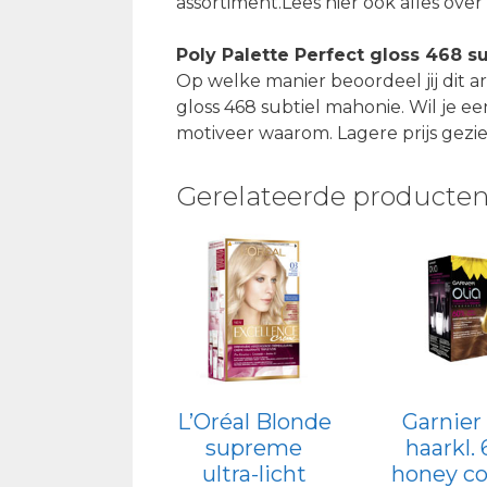
assortiment.Lees hier ook alles over
Poly Palette Perfect gloss 468 s
Op welke manier beoordeel jij dit ar
gloss 468 subtiel mahonie. Wil je ee
motiveer waarom. Lagere prijs gezi
Gerelateerde producte
L’Oréal Blonde
Garnier 
supreme
haarkl. 
ultra-licht
honey c