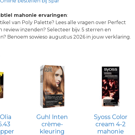
Online bestellen bij Spar
ubtiel mahonie ervaringen
:
tikel van Poly Palette? Lees alle vragen over Perfect
n review inzenden? Selecteer bijv. 5 sterren en
en? Benoem sowieso augustus 2026 in jouw verklaring.
n
Olia
Guhl Inten
Syoss Color
6.43
crème-
cream 4-2
opper
kleuring
mahonie