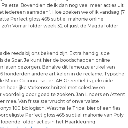
 Palette. Bovendien zie ik dan nog veel meer acties uit
het iedereen aanraden”. Hoe zoeken we of ik vandaag (7
tte Perfect gloss 468 subtiel mahonie online
d zo’n Vomar folder week 32 of juist de Magda folder
die reeds bij ons bekend zijn. Extra handig is de
ls de Spar. Je kunt hier de boodschappen online
n laten bezorgen. Behalve dit fameuze artikel van
026 honderden andere artikelen in de reclame. Typische
le Moon Coconut set en AH Greenfields gekruide
en heerlijke Varkensschnitzel met coleslaw en
r voordelig door goed te zoeken. Jan Linders en Attent
r mee. Van frisse stervrucht of onvervalste
ionyx 100 biologisch, Westmalle Tripel bier of een fles
ordeligste Perfect gloss 468 subtiel mahonie van Poly
lopende folder acties in het Haarkleuring