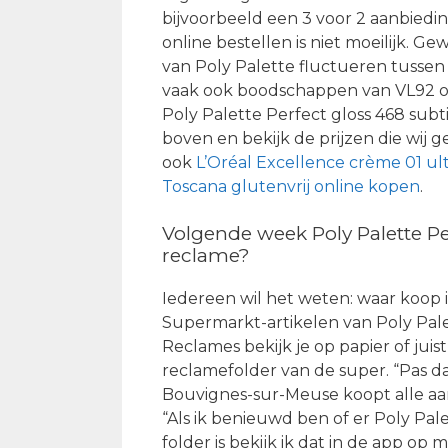
bijvoorbeeld een 3 voor 2 aanbied
online bestellen is niet moeilijk. G
van Poly Palette fluctueren tusse
vaak ook boodschappen van VL92 o
Poly Palette Perfect gloss 468 subt
boven en bekijk de prijzen die wij
ook
L’Oréal Excellence crème 01 ult
Toscana glutenvrij online kopen
.
Volgende week Poly Palette Pe
reclame?
Iedereen wil het weten: waar koop i
Supermarkt-artikelen van Poly Pale
Reclames bekijk je op papier of jui
reclamefolder van de super. “Pas daa
Bouvignes-sur-Meuse koopt alle aanb
“Als ik benieuwd ben of er Poly Pal
folder is bekijk ik dat in de app op