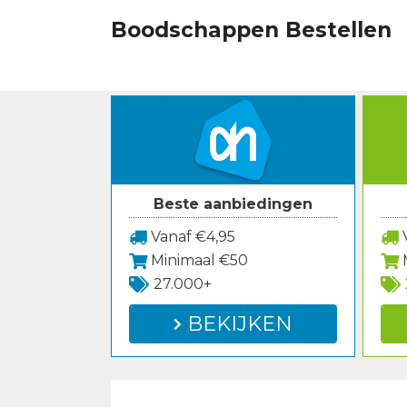
Spring
Boodschappen Bestellen
naar
inhoud
Beste aanbiedingen
Vanaf €4,95
V
Minimaal €50
27.000+
BEKIJKEN