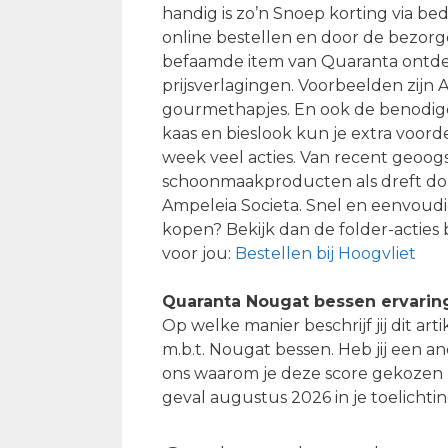
handig is zo’n Snoep korting via bed
online bestellen en door de bezorgd
befaamde item van Quaranta ontdek 
prijsverlagingen. Voorbeelden zij
gourmethapjes. En ook de benodig
kaas en bieslook kun je extra voord
week veel acties. Van recent geoogs
schoonmaakproducten als dreft donk
Ampeleia Societa. Snel en eenvoud
kopen? Bekijk dan de folder-acties
voor jou:
Bestellen bij Hoogvliet
Quaranta Nougat bessen ervarin
Op welke manier beschrijf jij dit a
m.b.t. Nougat bessen. Heb jij een and
ons waarom je deze score gekozen he
geval augustus 2026 in je toelichtin