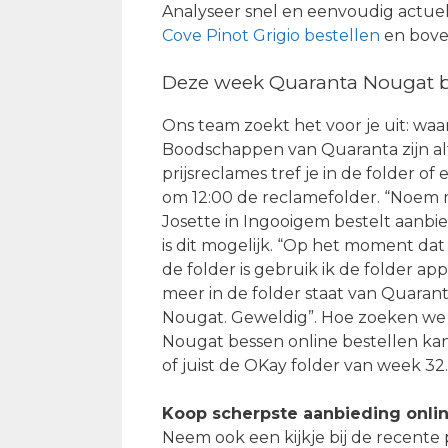
Analyseer snel en eenvoudig actuele
Cove Pinot Grigio bestellen
en bov
Deze week Quaranta Nougat b
Ons team zoekt het voor je uit: waa
Boodschappen van Quaranta zijn alt
prijsreclames tref je in de folder o
om 12:00 de reclamefolder. “Noem me
Josette in Ingooigem bestelt aanbied
is dit mogelijk. “Op het moment dat
de folder is gebruik ik de folder app
meer in de folder staat van Quarant
Nougat. Geweldig”. Hoe zoeken we
Nougat bessen online bestellen kan
of juist de OKay folder van week 32.
Koop scherpste aanbieding onli
Neem ook een kijkje bij de recente 