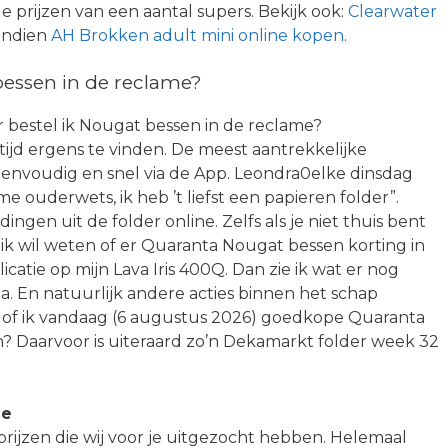
 prijzen van een aantal supers. Bekijk ook:
Clearwater
endien
AH Brokken adult mini online kopen
.
essen in de reclame?
r bestel ik Nougat bessen in de reclame?
ijd ergens te vinden. De meest aantrekkelijke
f eenvoudig en snel via de App. Leondra0elke dinsdag
 ouderwets, ik heb ’t liefst een papieren folder”.
ingen uit de folder online. Zelfs als je niet thuis bent
 ik wil weten of er Quaranta Nougat bessen korting in
licatie op mijn Lava Iris 400Q. Dan zie ik wat er nog
a. En natuurlijk andere acties binnen het schap
 of ik vandaag (6 augustus 2026) goedkope Quaranta
? Daarvoor is uiteraard zo’n Dekamarkt folder week 32
ne
prijzen die wij voor je uitgezocht hebben. Helemaal