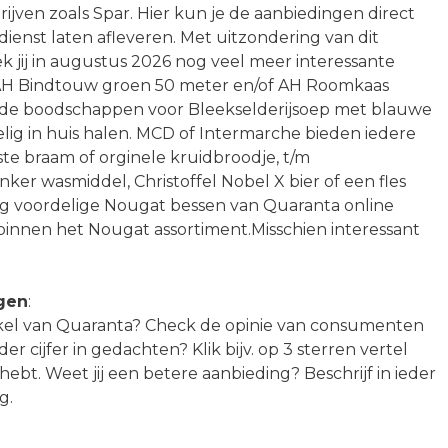
rijven zoals Spar. Hier kun je de aanbiedingen direct
ienst laten afleveren. Met uitzondering van dit
jij in augustus 2026 nog veel meer interessante
n AH Bindtouw groen 50 meter en/of AH Roomkaas
de boodschappen voor Bleekselderijsoep met blauwe
elig in huis halen. MCD of Intermarche bieden iedere
te braam of orginele kruidbroodje, t/m
er wasmiddel, Christoffel Nobel X bier of een fles
ig voordelige Nougat bessen van Quaranta online
 binnen het Nougat assortiment.Misschien interessant
gen
:
rtikel van Quaranta? Check de opinie van consumenten
er cijfer in gedachten? Klik bijv. op 3 sterren vertel
bt. Weet jij een betere aanbieding? Beschrijf in ieder
g.