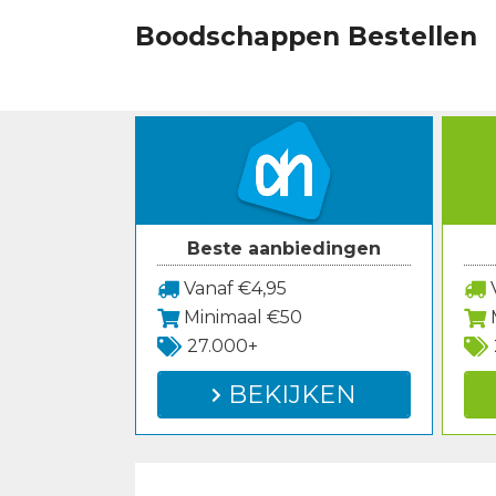
Spring
Boodschappen Bestellen
naar
inhoud
Beste aanbiedingen
Vanaf €4,95
V
Minimaal €50
27.000+
BEKIJKEN