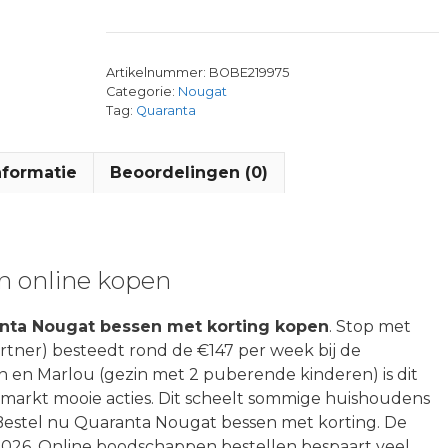
Artikelnummer:
BOBE219975
Categorie:
Nougat
Tag:
Quaranta
nformatie
Beoordelingen (0)
n online kopen
nta Nougat bessen met korting kopen
. Stop met
partner) besteedt rond de €147 per week bij de
ian en Marlou (gezin met 2 puberende kinderen) is dit
rmarkt mooie acties. Dit scheelt sommige huishoudens
Bestel nu Quaranta Nougat bessen met korting. De
026. Online boodschappen bestellen bespaart veel