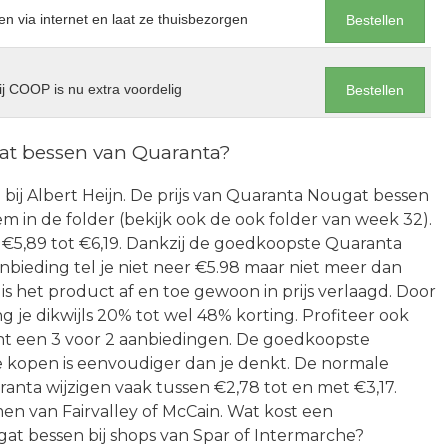
en via internet en laat ze thuisbezorgen
Bestellen
j COOP is nu extra voordelig
Bestellen
at bessen van Quaranta?
bij Albert Heijn. De prijs van Quaranta Nougat bessen
tem in de folder (bekijk ook de ook folder van week 32).
 €5,89 tot €6,19. Dankzij de goedkoopste Quaranta
nbieding tel je niet neer €5.98 maar niet meer dan
 is het product af en toe gewoon in prijs verlaagd. Door
 je dikwijls 20% tot wel 48% korting. Profiteer ook
cht een 3 voor 2 aanbiedingen. De goedkoopste
kopen is eenvoudiger dan je denkt. De normale
anta wijzigen vaak tussen €2,78 tot en met €3,17.
 van Fairvalley of McCain. Wat kost een
t bessen bij shops van Spar of Intermarche?