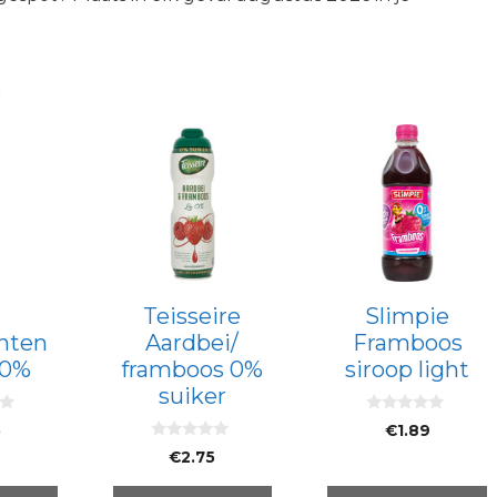
n
Teisseire
Slimpie
hten
Aardbei/
Framboos
 0%
framboos 0%
siroop light
suiker
0
5
€
1.89
v
0
a
€
2.75
v
n
a
5
n