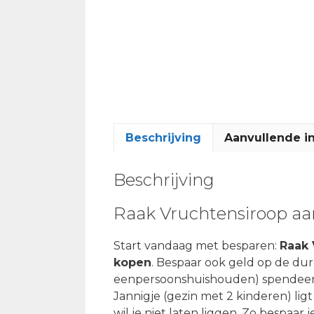
Beschrijving
Aanvullende i
Beschrijving
Raak Vruchtensiroop aa
Start vandaag met besparen:
Raak 
kopen
. Bespaar ook geld op de du
eenpersoonshuishouden) spendeert ru
Jannigje (gezin met 2 kinderen) lig
wil je niet laten liggen. Zo bespaa