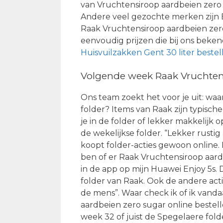
van Vruchtensiroop aardbeien zero s
Andere veel gezochte merken zijn 
Raak Vruchtensiroop aardbeien zero
eenvoudig prijzen die bij ons beken
Huisvuilzakken Gent 30 liter bestel
Volgende week Raak Vruchtens
Ons team zoekt het voor je uit: waa
folder? Items van Raak zijn typis
je in de folder of lekker makkelijk 
de wekelijkse folder. “Lekker rusti
koopt folder-acties gewoon online. 
ben of er Raak Vruchtensiroop aardb
in de app op mijn Huawei Enjoy 5s. 
folder van Raak. Ook de andere act
de mens”. Waar check ik of ik van
aardbeien zero sugar online bestell
week 32 of juist de Spegelaere fold