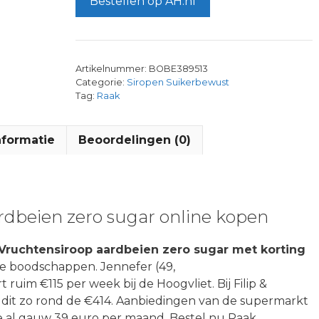
Bestellen op AH.nl
Artikelnummer:
BOBE389513
Categorie:
Siropen Suikerbewust
Tag:
Raak
nformatie
Beoordelingen (0)
rdbeien zero sugar online kopen
Vruchtensiroop aardbeien zero sugar met korting
re boodschappen. Jennefer (49,
im €115 per week bij de Hoogvliet. Bij Filip &
t dit zo rond de €414. Aanbiedingen van de supermarkt
r je al gauw 39 euro per maand. Bestel nu Raak