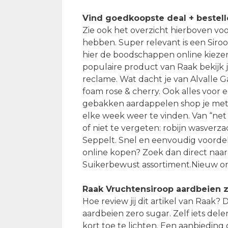
Vind goedkoopste deal + bestel
Zie ook het overzicht hierboven voo
hebben. Super relevant is een Siro
hier de boodschappen online kiezen 
populaire product van Raak bekijk 
reclame. Wat dacht je van Alvalle 
foam rose & cherry. Ook alles voor
gebakken aardappelen shop je met 
elke week weer te vinden. Van “net
of niet te vergeten: robijn wasverz
Seppelt. Snel en eenvoudig voorde
online kopen? Zoek dan direct naar
Suikerbewust assortiment.Nieuw onl
Raak Vruchtensiroop aardbeien z
Hoe review jij dit artikel van Raa
aardbeien zero sugar. Zelf iets delen
kort toe te lichten. Een aanbieding 