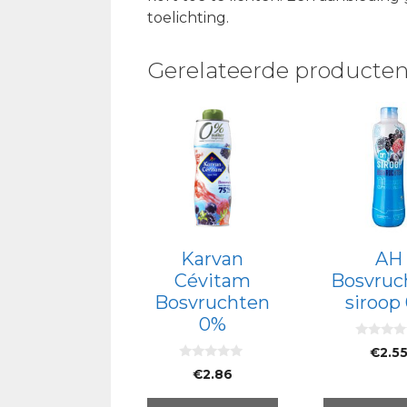
toelichting.
Gerelateerde producte
Karvan
AH
Cévitam
Bosvruc
Bosvruchten
siroop
0%
0
€
2.5
v
0
a
€
2.86
v
n
a
5
n