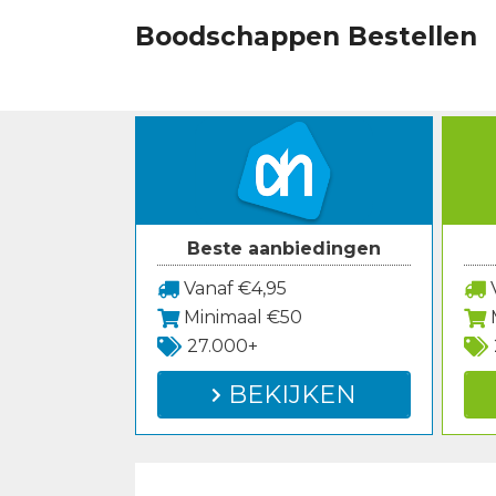
Spring
Boodschappen Bestellen
naar
inhoud
Beste aanbiedingen
Vanaf €4,95
V
Minimaal €50
27.000+
BEKIJKEN