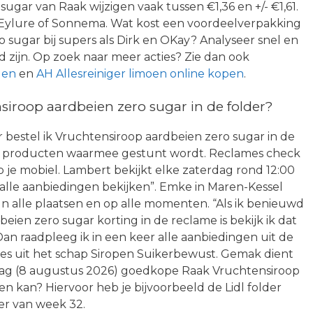
ugar van Raak wijzigen vaak tussen €1,36 en +/- €1,61.
Eylure of Sonnema. Wat kost een voordeelverpakking
 sugar bij supers als Dirk en OKay? Analyseer snel en
d zijn. Op zoek naar meer acties? Zie dan ook
len
en
AH Allesreiniger limoen online kopen
.
iroop aardbeien zero sugar in de folder?
r bestel ik Vruchtensiroop aardbeien zero sugar in de
che producten waarmee gestunt wordt. Reclames check
op je mobiel. Lambert bekijkt elke zaterdag rond 12:00
g alle aanbiedingen bekijken”. Emke in Maren-Kessel
In alle plaatsen en op alle momenten. “Als ik benieuwd
eien zero sugar korting in de reclame is bekijk ik dat
Dan raadpleeg ik in een keer alle aanbiedingen uit de
ies uit het schap Siropen Suikerbewust. Gemak dient
daag (8 augustus 2026) goedkope Raak Vruchtensiroop
en kan? Hiervoor heb je bijvoorbeeld de Lidl folder
er van week 32.