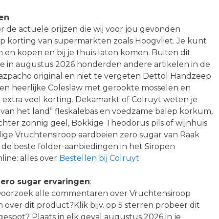
len
r de actuele prijzen die wij voor jou gevonden
op korting van supermarkten zoals Hoogvliet. Je kunt
en kopen en bij je thuis laten komen. Buiten dit
je in augustus 2026 honderden andere artikelen in de
Gazpacho original en niet te vergeten Dettol Handzeep
 een heerlijke Coleslaw met gerookte mosselen en
extra veel korting. Dekamarkt of Colruyt weten je
 van het land” fleskalebas en voedzame balep korkum,
achter zonnig geel, Bokkige Theodorus pils of wijnhuis
lige Vruchtensiroop aardbeien zero sugar van Raak
 de beste folder-aanbiedingen in het Siropen
ine: alles over
Bestellen bij Colruyt
ero sugar ervaringen
:
k? Doorzoek alle commentaren over Vruchtensiroop
 over dit product?Klik bijv. op 5 sterren probeer dit
gespot? Plaats in elk geval augustus 2026 in je