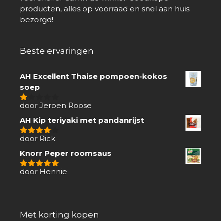
producten, alles op voorraad en snel aan huis
bezorgd!
Beste ervaringen
AH Excellent Thaise pompoen-kokos
soep
door Jeroen Roose
1
van
AH Kip teriyaki met pandanrijst
5
door Rick
4
van 5
Knorr Peper roomsaus
door Hennie
5
van 5
Met korting kopen