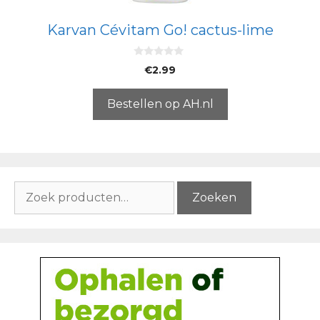
Karvan Cévitam Go! cactus-lime
0
€
2.99
v
a
n
5
Bestellen op AH.nl
Zoeken
Zoeken
naar: