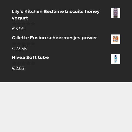
Lily's Kitchen Bedtime biscuits honey
yogurt
€
3.95
0
van
Gillette Fusion scheermesjes power
5
€
23.55
0
van
Nivea Soft tube
5
€
2.63
0
van
5
Zoeken
Zoeken
naar:
Boodschappen doen gaat gemakkelijk online.
Zoek producten via de zoekbalk, koop snel en
eenvoudig via internet en laat thuisbezorgen.