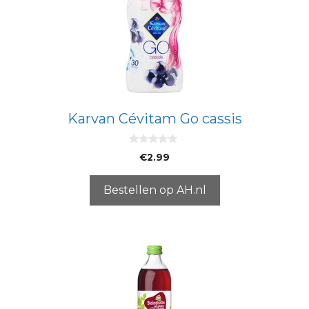
Karvan Cévitam Go cassis
0
€
2.99
v
a
n
5
Bestellen op AH.nl