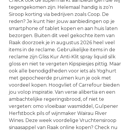
Check ook de supermarkt aanbiedingen die wij
tegengekomen zijn. Helemaal handig is zo’n
Siroop korting via bedrijven zoals Coop. De
reden? Je kunt hier jouw aanbiedingen op je
smartphone of tablet kopen en aan huis laten
bezorgen. Buiten dit veel gekochte item van
Raak doorzoek je in augustus 2026 heel veel
items in de reclame. Gebruikelijke items in de
reclame zijn Gliss Kur Anti-Klit spray liquid silk
gloss en niet te vergeten Kipspiesjes pittig. Maar
ook alle benodigdheden voor iets als Yoghurt
met gepocheerde pruimen kun je ook met
voordeel kopen. Hoogvliet of Carrefour bieden
jou volop inspiratie. Van verse alibertia en een
ambachtelijke regeringsbrood, of niet te
vergeten: omo vloeibaar wasmiddel, Gulpener
Herfstbock pils of wijnmaker Wairau River
Wines. Deze week voordelige Vruchtensiroop
sinaasappel van Raak online kopen? Check nu