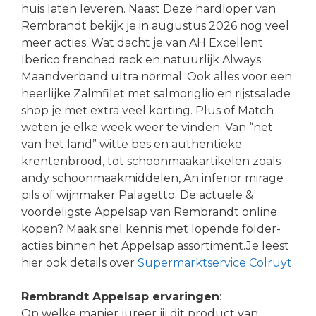
huis laten leveren. Naast Deze hardloper van
Rembrandt bekijk je in augustus 2026 nog veel
meer acties. Wat dacht je van AH Excellent
Iberico frenched rack en natuurlijk Always
Maandverband ultra normal. Ook alles voor een
heerlijke Zalmfilet met salmoriglio en rijstsalade
shop je met extra veel korting. Plus of Match
weten je elke week weer te vinden. Van “net
van het land” witte bes en authentieke
krentenbrood, tot schoonmaakartikelen zoals
andy schoonmaakmiddelen, An inferior mirage
pils of wijnmaker Palagetto. De actuele &
voordeligste Appelsap van Rembrandt online
kopen? Maak snel kennis met lopende folder-
acties binnen het Appelsap assortiment.Je leest
hier ook details over
Supermarktservice Colruyt
Rembrandt Appelsap ervaringen
:
Op welke manier jureer jij dit product van