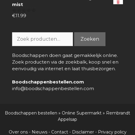
mist
€
11.99
0
van
5
Zoeken
Zoeken
naar:
Boodschappen doen gaat gemakkelijk online.
Zoek producten via de zoekbalk, koop snel en
eenvoudig via internet en laat thuisbezorgen.
Boodschappenbestellen.com
info@boodschappenbestellen.com
Boodschappen bestellen
»
Online Supermarkt
»
Rembrandt
Appelsap
Over ons
-
Nieuws
-
Contact
-
Disclaimer
-
Privacy policy