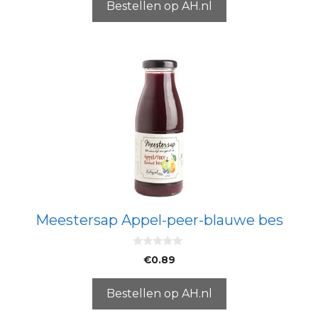
5
Bestellen op AH.nl
Meestersap Appel-peer-blauwe bes
0
€
0.89
v
a
n
5
Bestellen op AH.nl