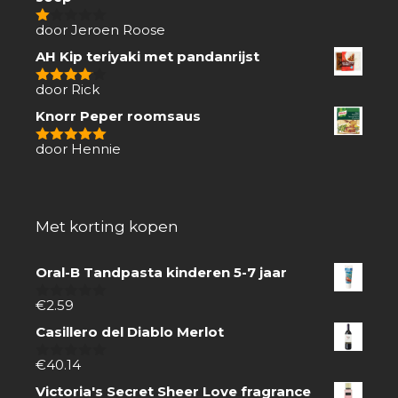
door Jeroen Roose
1
van
AH Kip teriyaki met pandanrijst
5
door Rick
4
van 5
Knorr Peper roomsaus
door Hennie
5
van 5
Met korting kopen
Oral-B Tandpasta kinderen 5-7 jaar
€
2.59
0
van
Casillero del Diablo Merlot
5
€
40.14
0
van
Victoria's Secret Sheer Love fragrance
5