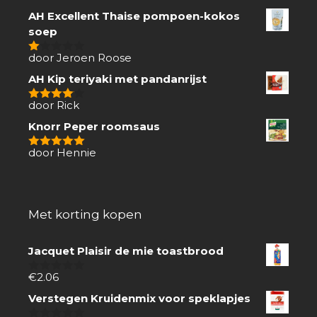
AH Excellent Thaise pompoen-kokos
soep
door Jeroen Roose
1
van
AH Kip teriyaki met pandanrijst
5
door Rick
4
van 5
Knorr Peper roomsaus
door Hennie
5
van 5
Met korting kopen
Jacquet Plaisir de mie toastbrood
€
2.06
0
van
Verstegen Kruidenmix voor speklapjes
5