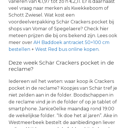
variëren van €1,97 tot zo’n €2,11. Er is daarnaast
veel vraag naar merken als Kwekkeboom of
Schott Zwiesel. Wat kost een
voordeelverpakking Schär Crackers pocket bij
shops van Vomar of Spegelaere? Check hier
meteen prijzen die bij ons bekend zijn. Lees ook
meer over
AH Baddoek antraciet 50×100 cm
bestellen
+
West Red bus online kopen
.
Deze week Schär Crackers pocket in de
reclame?
Iedereen wil het weten: waar koop ik Crackers
pocket in de reclame? Koopjes van Schär tref je
niet zelden aan in de folder. Boodschappen in
de reclame vind je in de folder of op je tablet of
smartphone. Janice0elke maandag rond 19:00
de wekelijkse folder. “Ik doe het al jaren”. Ake in
Westmeerbeek bestelt de aanbiedingen liever