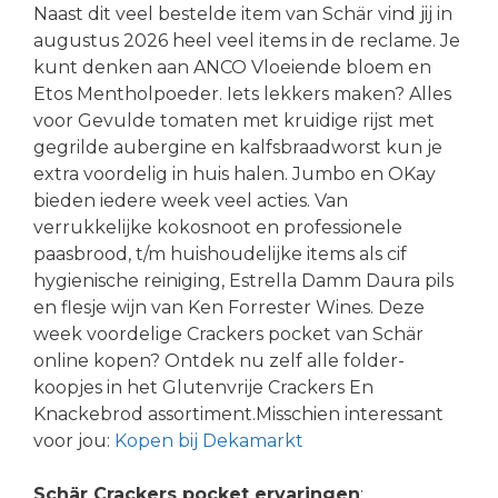
Naast dit veel bestelde item van Schär vind jij in
augustus 2026 heel veel items in de reclame. Je
kunt denken aan ANCO Vloeiende bloem en
Etos Mentholpoeder. Iets lekkers maken? Alles
voor Gevulde tomaten met kruidige rijst met
gegrilde aubergine en kalfsbraadworst kun je
extra voordelig in huis halen. Jumbo en OKay
bieden iedere week veel acties. Van
verrukkelijke kokosnoot en professionele
paasbrood, t/m huishoudelijke items als cif
hygienische reiniging, Estrella Damm Daura pils
en flesje wijn van Ken Forrester Wines. Deze
week voordelige Crackers pocket van Schär
online kopen? Ontdek nu zelf alle folder-
koopjes in het Glutenvrije Crackers En
Knackebrod assortiment.Misschien interessant
voor jou:
Kopen bij Dekamarkt
Schär Crackers pocket ervaringen
: