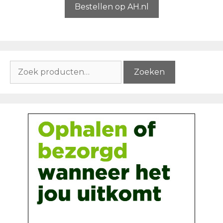
5
Bestellen op AH.nl
Zoeken
Zoeken
naar: