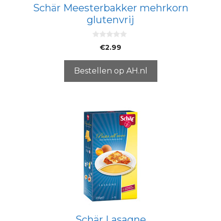
Schär Meesterbakker mehrkorn
glutenvrij
0
€
2.99
v
a
n
5
Bestellen op AH.nl
Schär Lasagne