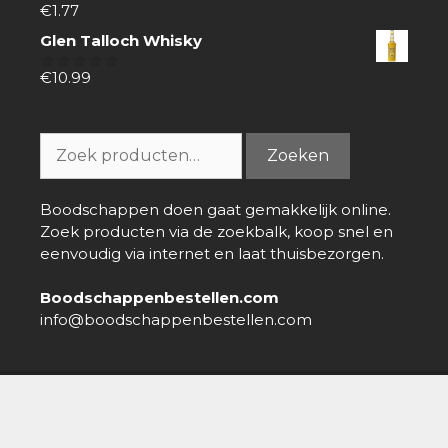
€
1.77
0
van
Glen Talloch Whisky
5
€
10.99
0
van
5
Zoeken
Zoeken
naar:
Boodschappen doen gaat gemakkelijk online.
Zoek producten via de zoekbalk, koop snel en
eenvoudig via internet en laat thuisbezorgen.
Boodschappenbestellen.com
info@boodschappenbestellen.com
Boodschappen bestellen
»
Online Supermarkt
»
Schär
Crackers pocket