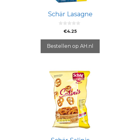
Schär Lasagne
0
€
4.25
v
a
n
5
Bestellen op AH.nl