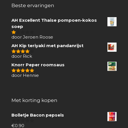
Beste ervaringen
AH Excellent Thaise pompoen-kokos
soep
door Jeroen Roose
1
van
AH Kip teriyaki met pandanrijst
5
door Rick
4
van 5
Knorr Peper roomsaus
door Hennie
5
van 5
Met korting kopen
Bolletje Bacon pepsels
€
0.90
0