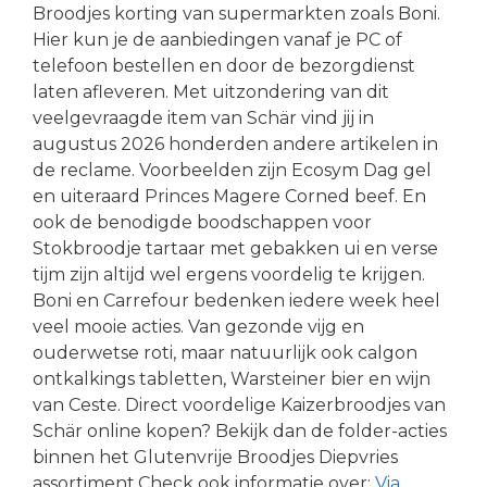
Broodjes korting van supermarkten zoals Boni.
Hier kun je de aanbiedingen vanaf je PC of
telefoon bestellen en door de bezorgdienst
laten afleveren. Met uitzondering van dit
veelgevraagde item van Schär vind jij in
augustus 2026 honderden andere artikelen in
de reclame. Voorbeelden zijn Ecosym Dag gel
en uiteraard Princes Magere Corned beef. En
ook de benodigde boodschappen voor
Stokbroodje tartaar met gebakken ui en verse
tijm zijn altijd wel ergens voordelig te krijgen.
Boni en Carrefour bedenken iedere week heel
veel mooie acties. Van gezonde vijg en
ouderwetse roti, maar natuurlijk ook calgon
ontkalkings tabletten, Warsteiner bier en wijn
van Ceste. Direct voordelige Kaizerbroodjes van
Schär online kopen? Bekijk dan de folder-acties
binnen het Glutenvrije Broodjes Diepvries
assortiment.Check ook informatie over:
Via