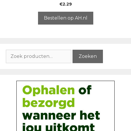
0
€
2.29
v
a
n
5
Bestellen op AH.nl
Zoeken
Zoeken
naar: