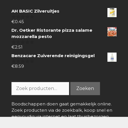
AH BASIC Zilveruitjes
€
0.45
0
van
Dr. Oetker Ristorante pizza salame
5
mozzarella pesto
€
2.51
0
van
Benzacare Zuiverende reinigingsgel
5
€
8.59
0
van
5
Zoeken
Zoeken
naar:
Boodschappen doen gaat gemakkelijk online.
Zoek producten via de zoekbalk, koop snel en
eenvoudig via internet en laat thuisbezorgen.