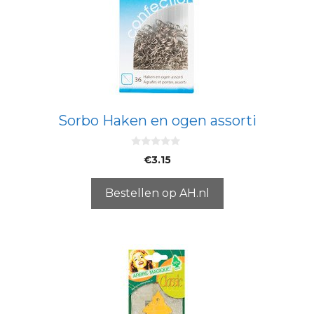
Sorbo Haken en ogen assorti
0
€
3.15
v
a
n
5
Bestellen op AH.nl