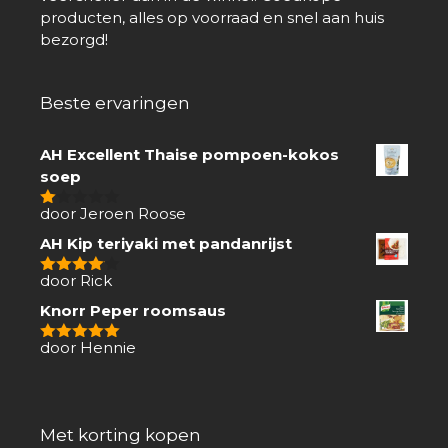
producten, alles op voorraad en snel aan huis
bezorgd!
Beste ervaringen
AH Excellent Thaise pompoen-kokos
soep
door Jeroen Roose
1
van
AH Kip teriyaki met pandanrijst
5
door Rick
4
van 5
Knorr Peper roomsaus
door Hennie
5
van 5
Met korting kopen