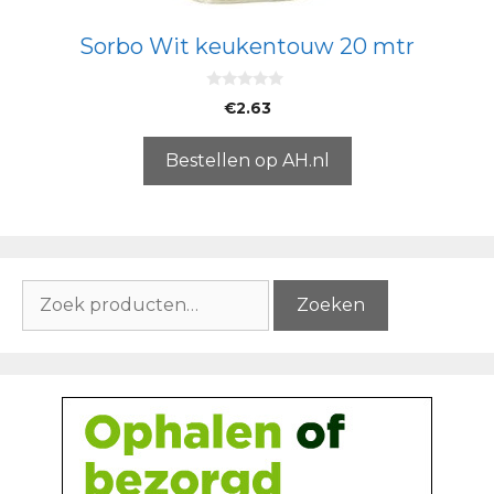
Sorbo Wit keukentouw 20 mtr
0
€
2.63
v
a
n
5
Bestellen op AH.nl
Zoeken
Zoeken
naar: