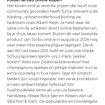
Folder-acties online kopen
Hierboven vind je recente prijzen die wij of onze
community gevonden heeft. Extra relevant is de
Kleding-, schoenonderhoud korting via
bedrijven zoals Albert Heijn. Je hebt daar de
optie om de artikelen direct online bestellen en
bij je thuis laten komen. Buiten dit veel bestelde
product van Sorbo vind je in augustus 2026 nog
veel meer interessante prijsverlagingen. Denk
aan AH Led kaars 250l 4wkf en juist ook Vileda
Schuursponsen slalom uni 2-Pack. Lekker
koken? Alles voor Oosterse boerenkool met
champignons, spekjes en pittige makreel. kun je
extra voordelig in huis halen. Spar en Smatch
bieden jou volop inspiratie. Van verse pronkboon
en een ambachtelijke hefezopf, t/m
huishoudelijke items als unicura balance
handzeep, Wispe Bock bier en flessen wijn uit
Varichon & Clerc. De populairste en voordeligste