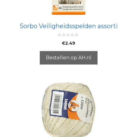
Sorbo Veiligheidsspelden assorti
0
€
2.49
v
a
n
5
Bestellen op AH.nl