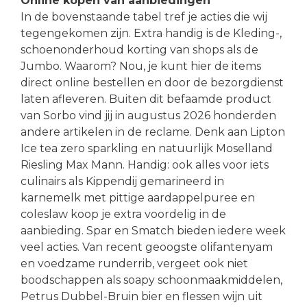
Online kopen van aanbiedingen
In de bovenstaande tabel tref je acties die wij
tegengekomen zijn. Extra handig is de Kleding-,
schoenonderhoud korting van shops als de
Jumbo. Waarom? Nou, je kunt hier de items
direct online bestellen en door de bezorgdienst
laten afleveren. Buiten dit befaamde product
van Sorbo vind jij in augustus 2026 honderden
andere artikelen in de reclame. Denk aan Lipton
Ice tea zero sparkling en natuurlijk Moselland
Riesling Max Mann. Handig: ook alles voor iets
culinairs als Kippendij gemarineerd in
karnemelk met pittige aardappelpuree en
coleslaw koop je extra voordelig in de
aanbieding. Spar en Smatch bieden iedere week
veel acties. Van recent geoogste olifantenyam
en voedzame runderrib, vergeet ook niet
boodschappen als soapy schoonmaakmiddelen,
Petrus Dubbel-Bruin bier en flessen wijn uit