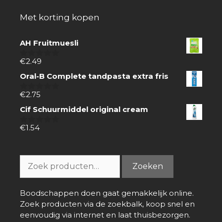
Met korting kopen
AH Fruitmuesli
€
2.49
0
van
Oral-B Complete tandpasta extra fris
5
€
2.75
0
van
Cif Schuurmiddel original cream
5
€
1.54
0
van
5
Zoeken
Zoeken
naar:
Boodschappen doen gaat gemakkelijk online.
Zoek producten via de zoekbalk, koop snel en
eenvoudig via internet en laat thuisbezorgen.