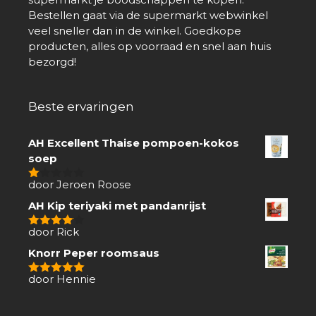
Bestellen gaat via de supermarkt webwinkel
veel sneller dan in de winkel. Goedkope
producten, alles op voorraad en snel aan huis
bezorgd!
Beste ervaringen
AH Excellent Thaise pompoen-kokos
soep
door Jeroen Roose
1
van
AH Kip teriyaki met pandanrijst
5
door Rick
4
van 5
Knorr Peper roomsaus
door Hennie
5
van 5