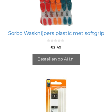
Sorbo Wasknijpers plastic met softgrip
0
€
2.49
v
a
n
5
Bestellen op AH.nl