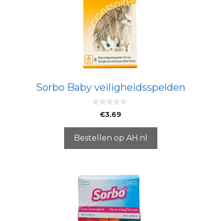
Sorbo Baby veiligheidsspelden
0
€
3.69
v
a
n
5
Bestellen op AH.nl