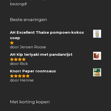
bezorgd!
Beste ervaringen
AH Excellent Thaise pompoen-kokos
soep
door Jeroen Roose
1
van
AH Kip teriyaki met pandanrijst
5
door Rick
4
van 5
Knorr Peper roomsaus
door Hennie
5
van 5
Met korting kopen