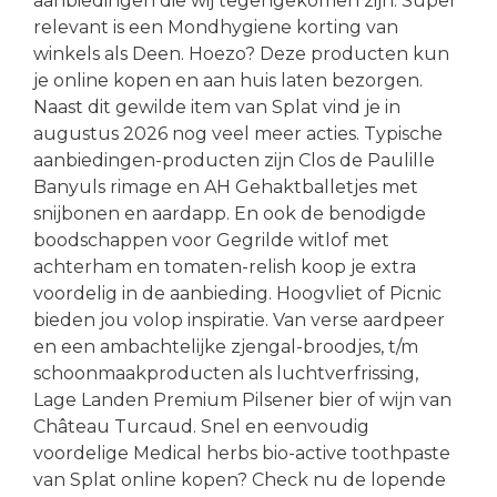
aanbiedingen die wij tegengekomen zijn. Super
relevant is een Mondhygiene korting van
winkels als Deen. Hoezo? Deze producten kun
je online kopen en aan huis laten bezorgen.
Naast dit gewilde item van Splat vind je in
augustus 2026 nog veel meer acties. Typische
aanbiedingen-producten zijn Clos de Paulille
Banyuls rimage en AH Gehaktballetjes met
snijbonen en aardapp. En ook de benodigde
boodschappen voor Gegrilde witlof met
achterham en tomaten-relish koop je extra
voordelig in de aanbieding. Hoogvliet of Picnic
bieden jou volop inspiratie. Van verse aardpeer
en een ambachtelijke zjengal-broodjes, t/m
schoonmaakproducten als luchtverfrissing,
Lage Landen Premium Pilsener bier of wijn van
Château Turcaud. Snel en eenvoudig
voordelige Medical herbs bio-active toothpaste
van Splat online kopen? Check nu de lopende