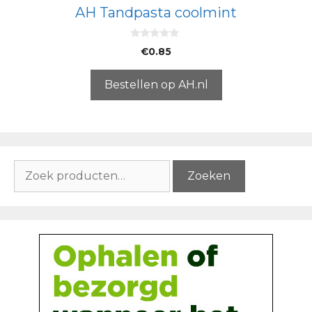
AH Tandpasta coolmint
0
€
0.85
v
a
n
5
Bestellen op AH.nl
Zoeken
Zoeken
naar: