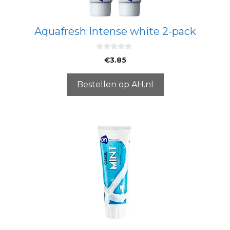
Aquafresh Intense white 2-pack
0
€
3.85
v
a
n
5
Bestellen op AH.nl