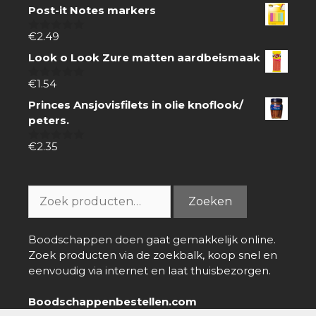
Post-it Notes markers
€
2.49
0
van
Look o Look Zure matten aardbeismaak
5
€
1.54
0
van
Princes Ansjovisfilets in olie knoflook/
5
peters.
€
2.35
0
van
5
Zoeken
Zoeken
naar:
Boodschappen doen gaat gemakkelijk online.
Zoek producten via de zoekbalk, koop snel en
eenvoudig via internet en laat thuisbezorgen.
Boodschappenbestellen.com