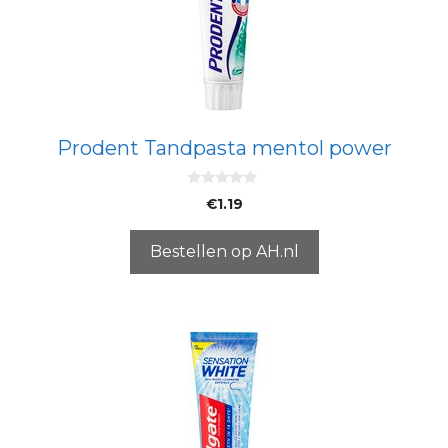
Prodent Tandpasta mentol power
0
€
1.19
v
a
n
5
Bestellen op AH.nl