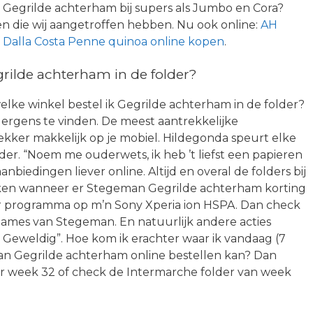
egrilde achterham bij supers als Jumbo en Cora?
en die wij aangetroffen hebben. Nu ook online:
AH
f
Dalla Costa Penne quinoa online kopen
.
ilde achterham in de folder?
welke winkel bestel ik Gegrilde achterham in de folder?
 ergens te vinden. De meest aantrekkelijke
f lekker makkelijk op je mobiel. Hildegonda speurt elke
er. “Noem me ouderwets, ik heb ’t liefst een papieren
aanbiedingen liever online. Altijd en overal de folders bij
cken wanneer er Stegeman Gegrilde achterham korting
lder programma op m’n Sony Xperia ion HSPA. Dan check
clames van Stegeman. En natuurlijk andere acties
Geweldig”. Hoe kom ik erachter waar ik vandaag (7
 Gegrilde achterham online bestellen kan? Dan
er week 32 of check de Intermarche folder van week