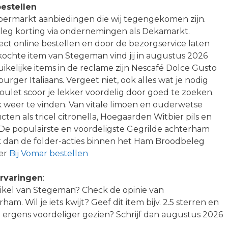
estellen
upermarkt aanbiedingen die wij tegengekomen zijn.
eleg korting via ondernemingen als Dekamarkt.
rect online bestellen en door de bezorgservice laten
kochte item van Stegeman vind jij in augustus 2026
uikelijke items in de reclame zijn Nescafé Dolce Gusto
ger Italiaans. Vergeet niet, ook alles wat je nodig
poulet scoor je lekker voordelig door goed te zoeken.
weer te vinden. Van vitale limoen en ouderwetse
n als tricel citronella, Hoegaarden Witbier pils en
. De populairste en voordeligste Gegrilde achterham
 dan de folder-acties binnen het Ham Broodbeleg
ver
Bij Vomar bestellen
rvaringen
:
rtikel van Stegeman? Check de opinie van
m. Wil je iets kwijt? Geef dit item bijv. 2.5 sterren en
l ergens voordeliger gezien? Schrijf dan augustus 2026