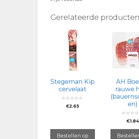
Gerelateerde producte
Stegeman Kip
AH Boe
cervelaat
rauwe 
(bauerns
en)
0
€
2.65
v
a
n
0
5
€
1.8
v
a
n
5
Bestellen op
Bestelle