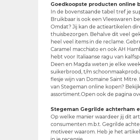
Goedkoopste producten online b
In de bovenstaande tabel tref je s
Bruikbaar is ook een Vleeswaren b
Omdat? Jij kan de actieartikelen di
thuisbezorgen. Behalve dit veel ge
heel veel items in de reclame. Gebr
Caramel macchiato en ook AH Hambur
hebt voor Italiaanse ragu van kalfs
Deen en Magda weten je elke week 
suikerbrood, t/m schoonmaakproducte
flesje wijn van Domaine Saint Mitre
van Stegeman online kopen? Bekijk
assortiment.Open ook de pagina o
Stegeman Gegrilde achterham e
Op welke manier waardeer jij dit a
consumenten m.b.t. Gegrilde achterha
motiveer waarom. Heb je het artike
in je recensie.