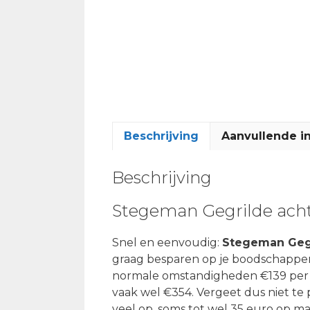
Beschrijving
Aanvullende i
Beschrijving
Stegeman Gegrilde ach
Snel en eenvoudig:
Stegeman Gegr
graag besparen op je boodschappen
normale omstandigheden €139 per week
vaak wel €354. Vergeet dus niet te 
veel op, soms tot wel 35 euro op 