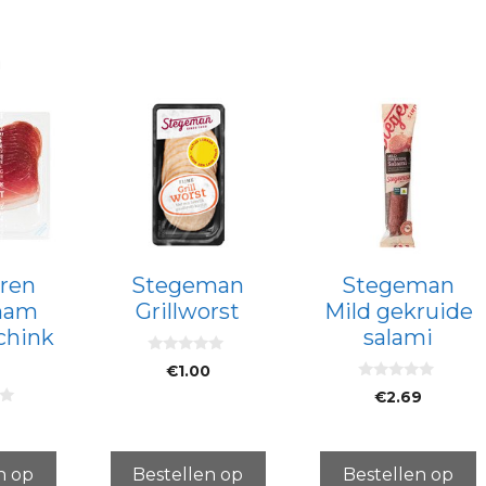
n
ren
Stegeman
Stegeman
ham
Grillworst
Mild gekruide
chink
salami
0
€
1.00
v
0
a
€
2.69
v
n
a
5
4
n
5
n op
Bestellen op
Bestellen op