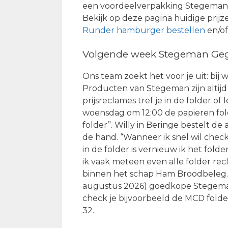
een voordeelverpakking Stegeman G
Bekijk op deze pagina huidige prijz
Runder hamburger bestellen
en/o
Volgende week Stegeman Gegr
Ons team zoekt het voor je uit: bij 
Producten van Stegeman zijn altijd
prijsreclames tref je in de folder o
woensdag om 12:00 de papieren fold
folder”. Willy in Beringe bestelt de 
de hand. “Wanneer ik snel wil che
in de folder is vernieuw ik het fo
ik vaak meteen even alle folder re
binnen het schap Ham Broodbeleg. 
augustus 2026) goedkope Stegeman
check je bijvoorbeeld de MCD fold
32.