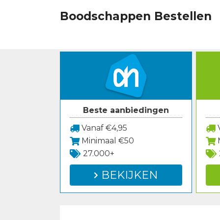
Spring
Boodschappen Bestellen
naar
inhoud
Beste aanbiedingen
Vanaf €4,95
V
Minimaal €50
27.000+
BEKIJKEN