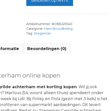
Bestellen op AH.nl
Artikelnummer:
BOBE221040
Categorie:
Ham Broodbeleg
Tag:
Stegeman
nformatie
Beoordelingen (0)
terham online kopen
ilde achterham met korting kopen
. Wil jij ook
? Marlous (54, woont alleen thuis) spendeert onder
 bij Lidl. Bij Finley en Pola (gezin met 3 kids) is het
profiteren van supermarkt aanbiedingen. Dit levert
maandbasis. Bestel nu Stegeman Gegrilde achterham