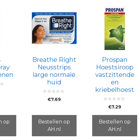
s
Breathe Right
Prospan
ray
Neusstrips
Hoestsiroop
enen
large normale
vastzittende
huid
en
kriebelhoest
5
0
€
7.69
v
0
a
€
7.29
v
n
a
5
n
5
n op
Bestellen op
Bestellen op
l
AH.nl
AH.nl