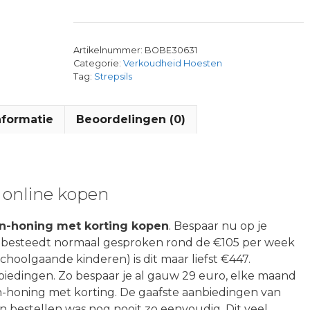
Artikelnummer:
BOBE30631
Categorie:
Verkoudheid Hoesten
Tag:
Strepsils
nformatie
Beoordelingen (0)
g online kopen
oen-honing met korting kopen
. Bespaar nu op je
l) besteedt normaal gesproken rond de €105 per week
 schoolgaande kinderen) is dit maar liefst €447.
biedingen. Zo bespaar je al gauw 29 euro, elke maand
en-honing met korting. De gaafste aanbiedingen van
 bestellen was nog nooit zo eenvoudig. Dit veel