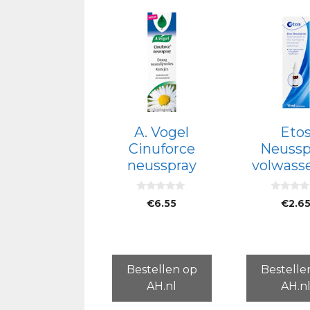
A. Vogel
Eto
Cinuforce
Neussp
neusspray
volwass
0
0
€
6.55
€
2.6
v
v
a
a
n
n
5
5
Bestellen op
Bestelle
AH.nl
AH.n