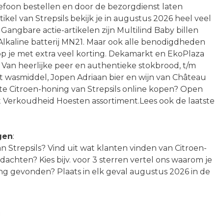
lefoon bestellen en door de bezorgdienst laten
tikel van Strepsils bekijk je in augustus 2026 heel veel
angbare actie-artikelen zijn Multilind Baby billen
 Alkaline batterij MN21. Maar ook alle benodigdheden
op je met extra veel korting. Dekamarkt en EkoPlaza
 Van heerlijke peer en authentieke stokbrood, t/m
art wasmiddel, Jopen Adriaan bier en wijn van Château
ste Citroen-honing van Strepsils online kopen? Open
et Verkoudheid Hoesten assortiment.Lees ook de laatste
gen
:
van Strepsils? Vind uit wat klanten vinden van Citroen-
edachten? Kies bijv. voor 3 sterren vertel ons waarom je
g gevonden? Plaats in elk geval augustus 2026 in de
n