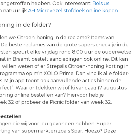
 aangetroffen hebben. Ook interessant:
Bolsius
 natuurlijk
AH Microvezel stofdoek online kopen
.
oning in de folder?
llen we Citroen-honing in de reclame? Items van
en. De beste reclames van de grote supers check je in de
irsten speurt elke vrijdag rond 8:00 uur de ouderwetse
rjuat in Braamt bestelt aanbiedingen ook online. Dit kan
willen weten of er Strepsils Citroen-honing korting in
 programma op m’n XOLO Prime. Dan vind ik alle folder-
s. Mijn app toont ook aanvullende acties binnen de
fect”. Waar ontdekken wij of ki vandaag (7 augustus
oning online bestellen kan? Hiervoor heb je
ek 32 of probeer de Picnic folder van week 32.
estellen
ingen die wij voor jou gevonden hebben. Super
rting van supermarkten zoals Spar. Hoezo? Deze