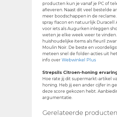
producten kun je vanaf je PC of te
afleveren. Naast dit veel bestelde ar
meer boodschappen in de reclame. G
spray flacon en natuurlijk Duracell
voor iets als Augurken inleggen sh
weten je elke week weer te vinden.
huishoudelijke items als fleuril zw
Moulin Noir. De beste en voordelig
meteen snel de folder-acties uit h
info over
Webwinkel Plus
Strepsils Citroen-honing ervarin
Hoe rate jij dit supermarkt-artikel 
honing. Heb jij een ander cijfer in g
deze score gekozen hebt. Aanbiedin
argumentatie.
Gerelateerde producte