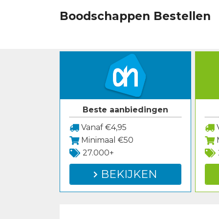
Spring
Boodschappen Bestellen
naar
inhoud
Beste aanbiedingen
Vanaf €4,95
V
Minimaal €50
27.000+
BEKIJKEN