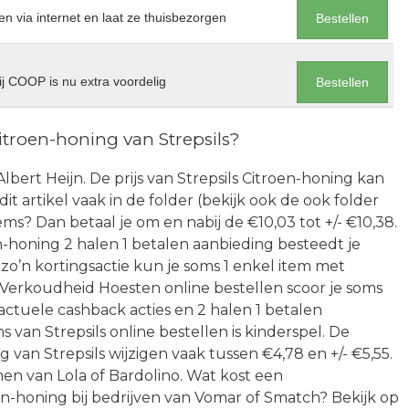
en via internet en laat ze thuisbezorgen
Bestellen
j COOP is nu extra voordelig
Bestellen
itroen-honing van Strepsils?
Albert Heijn. De prijs van Strepsils Citroen-honing kan
t artikel vaak in de folder (bekijk ook de ook folder
ms? Dan betaal je om en nabij de €10,03 tot +/- €10,38.
n-honing 2 halen 1 betalen aanbieding besteedt je
zo’n kortingsactie kun je soms 1 enkel item met
 Verkoudheid Hoesten online bestellen scoor je soms
actuele cashback acties en 2 halen 1 betalen
van Strepsils online bestellen is kinderspel. De
 van Strepsils wijzigen vaak tussen €4,78 en +/- €5,55.
 van Lola of Bardolino. Wat kost een
en-honing bij bedrijven van Vomar of Smatch? Bekijk op