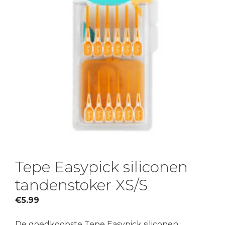
Tepe Easypick siliconen
tandenstoker XS/S
€
5.99
De goedkoopste Tepe Easypick siliconen