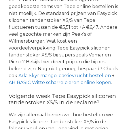
goedkoopste items van Tepe online bestellen is
niet moeilijk. De standaard prijzen van Easypick
siliconen tandenstoker XS/S van Tepe
fluctueren tussen de €5,51 tot +/- €6,47. Andere
veel gezochte merken zijn Peak’s of
Wilmersburger. Wat kost een
voordeelverpakking Tepe Easypick siliconen
tandenstoker XS/S bij supers zoals Vomar en
Picnic? Bekijk hier direct prijzen die bij ons
bekend zijn. Nog niet genoeg bespaard? Check
ook
Arla Skyr mango-passievrucht bestellen
+
AH BASIC Witte scharreleieren online kopen
.
Volgende week Tepe Easypick siliconen
tandenstoker XS/S in de reclame?
We zijn allemaal benieuwd: hoe bestellen we
Easypick siliconen tandenstoker XS/S in de
folder? Spullen van Tepe vind je met enige