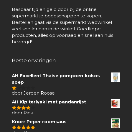
Bespaar tijd en geld door bij de online
supermarkt je boodschappen te kopen.
Bestellen gaat via de supermarkt webwinkel
veel sneller dan in de winkel. Goedkope
producten, alles op voorraad en snel aan huis
bezorgd!
Beste ervaringen
AH Excellent Thaise pompoen-kokos
soep
door Jeroen Roose
1
van
AH Kip teriyaki met pandanrijst
5
door Rick
4
van 5
Knorr Peper roomsaus