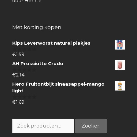
door Hennie
5
van 5
Met korting kopen
Kips Leverworst naturel plakjes
€
1.59
0
van
AH Prosciutto Crudo
5
€
2.14
0
van
Hero Fruitontbijt sinaasappel-mango
5
light
€
1.69
0
van
5
Zoeken
Zoeken
naar: