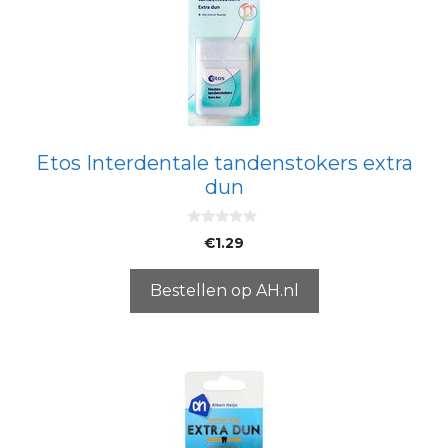
Etos Interdentale tandenstokers extra
dun
0
€
1.29
v
a
n
5
Bestellen op AH.nl