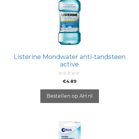
Listerine Mondwater anti-tandsteen
active
0
€
4.89
v
a
n
5
Bestellen op AH.nl