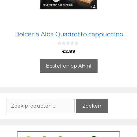
Dolceria Alba Quadrotto cappuccino
0
€
2.89
v
a
n
5
Bestellen op AH.nl
Zoeken
Zoeken
naar: