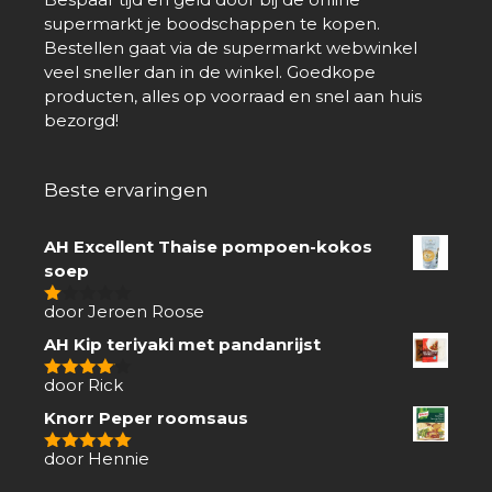
supermarkt je boodschappen te kopen.
Bestellen gaat via de supermarkt webwinkel
veel sneller dan in de winkel. Goedkope
producten, alles op voorraad en snel aan huis
bezorgd!
Beste ervaringen
AH Excellent Thaise pompoen-kokos
soep
door Jeroen Roose
1
van
AH Kip teriyaki met pandanrijst
5
door Rick
4
van 5
Knorr Peper roomsaus
door Hennie
5
van 5