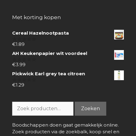
Met korting kopen
Cereal Hazelnootpasta
€
1.89
0
van
AH Keukenpapier wit voordeel
5
€
3.99
0
van
Pickwick Earl grey tea citroen
5
€
1.29
0
van
5
Zoeken
Zoeken
naar:
Boodschappen doen gaat gemakkelijk online.
Zoek producten via de zoekbalk, koop snel en