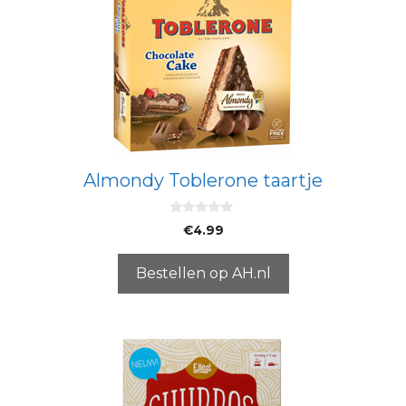
Almondy Toblerone taartje
0
€
4.99
v
a
n
5
Bestellen op AH.nl