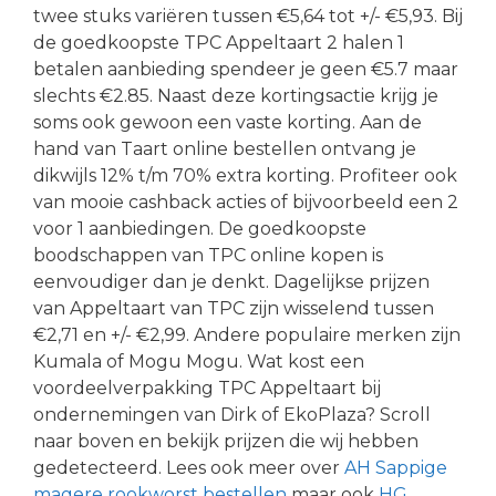
twee stuks variëren tussen €5,64 tot +/- €5,93. Bij
de goedkoopste TPC Appeltaart 2 halen 1
betalen aanbieding spendeer je geen €5.7 maar
slechts €2.85. Naast deze kortingsactie krijg je
soms ook gewoon een vaste korting. Aan de
hand van Taart online bestellen ontvang je
dikwijls 12% t/m 70% extra korting. Profiteer ook
van mooie cashback acties of bijvoorbeeld een 2
voor 1 aanbiedingen. De goedkoopste
boodschappen van TPC online kopen is
eenvoudiger dan je denkt. Dagelijkse prijzen
van Appeltaart van TPC zijn wisselend tussen
€2,71 en +/- €2,99. Andere populaire merken zijn
Kumala of Mogu Mogu. Wat kost een
voordeelverpakking TPC Appeltaart bij
ondernemingen van Dirk of EkoPlaza? Scroll
naar boven en bekijk prijzen die wij hebben
gedetecteerd. Lees ook meer over
AH Sappige
magere rookworst bestellen
maar ook
HG