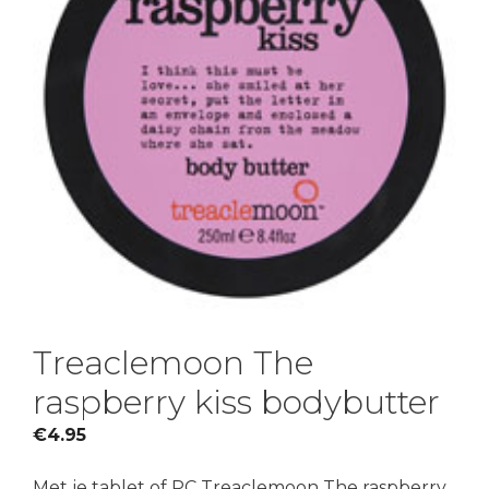
Treaclemoon The
raspberry kiss bodybutter
€
4.95
Met je tablet of PC Treaclemoon The raspberry