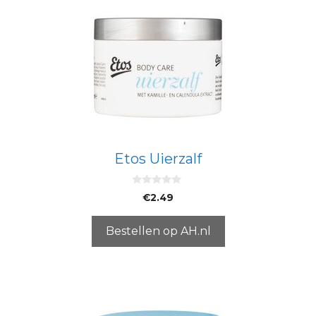
Etos Uierzalf
0
€
2.49
v
a
n
5
Bestellen op AH.nl