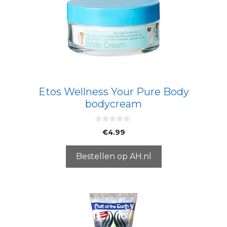
Etos Wellness Your Pure Body
bodycream
0
€
4.99
v
a
n
5
Bestellen op AH.nl