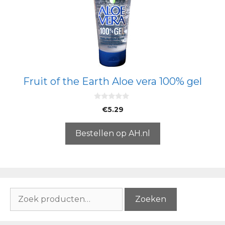
Fruit of the Earth Aloe vera 100% gel
0
€
5.29
v
a
n
5
Bestellen op AH.nl
Zoeken
Zoeken
naar: