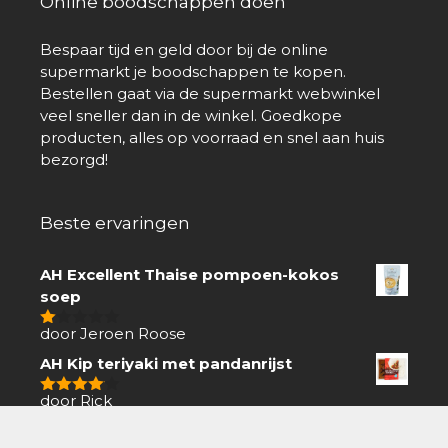
Online boodschappen doen
Bespaar tijd en geld door bij de online
supermarkt je boodschappen te kopen.
Bestellen gaat via de supermarkt webwinkel
veel sneller dan in de winkel. Goedkope
producten, alles op voorraad en snel aan huis
bezorgd!
Beste ervaringen
AH Excellent Thaise pompoen-kokos
soep
door Jeroen Roose
1
van
AH Kip teriyaki met pandanrijst
5
door Rick
4
van 5
Knorr Peper roomsaus