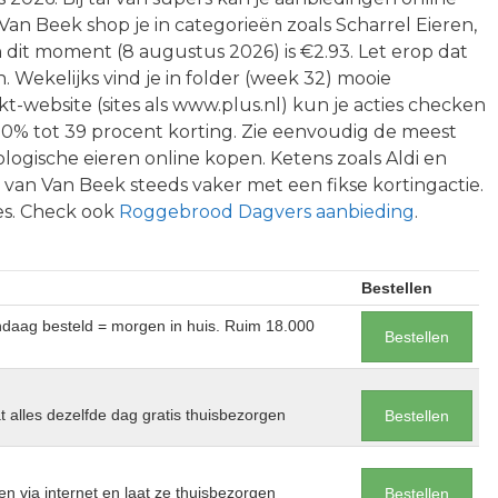
Van Beek shop je in categorieën zoals Scharrel Eieren,
an dit moment (8 augustus 2026) is €2.93. Let erop dat
. Wekelijks vind je in folder (week 32) mooie
-website (sites als www.plus.nl) kun je acties checken
10% tot 39 procent korting. Zie eenvoudig de meest
logische eieren online kopen. Ketens zoals Aldi en
an Van Beek steeds vaker met een fikse kortingactie.
ies. Check ook
Roggebrood Dagvers aanbieding
.
Bestellen
andaag besteld = morgen in huis. Ruim 18.000
Bestellen
at alles dezelfde dag gratis thuisbezorgen
Bestellen
en via internet en laat ze thuisbezorgen
Bestellen