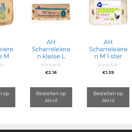
AH
AH
eiere
Scharreleiere
Scharreleiere
se M
n klasse L
n M 1-ster
0
0
€
2.16
€
1.39
v
v
a
a
n
n
5
5
n op
Bestellen op
Bestellen op
l
AH.nl
AH.nl