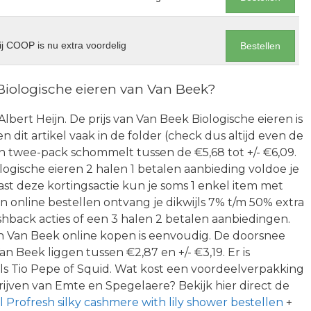
j COOP is nu extra voordelig
Bestellen
Biologische eieren van Van Beek?
 Albert Heijn. De prijs van Van Beek Biologische eieren is
 dit artikel vaak in de folder (check dus altijd even de
en twee-pack schommelt tussen de €5,68 tot +/- €6,09.
gische eieren 2 halen 1 betalen aanbieding voldoe je
t deze kortingsactie kun je soms 1 enkel item met
en online bestellen ontvang je dikwijls 7% t/m 50% extra
shback acties of een 3 halen 2 betalen aanbiedingen.
Van Beek online kopen is eenvoudig. De doorsnee
an Beek liggen tussen €2,87 en +/- €3,19. Er is
ls Tio Pepe of Squid. Wat kost een voordeelverpakking
rijven van Emte en Spegelaere? Bekijk hier direct de
l Profresh silky cashmere with lily shower bestellen
+