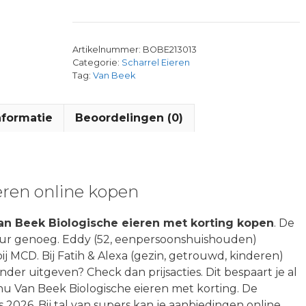
Artikelnummer:
BOBE213013
Categorie:
Scharrel Eieren
Tag:
Van Beek
nformatie
Beoordelingen (0)
eren online kopen
an Beek Biologische eieren met korting kopen
. De
uur genoeg. Eddy (52, eenpersoonshuishouden)
 MCD. Bij Fatih & Alexa (gezin, getrouwd, kinderen)
inder uitgeven? Check dan prijsacties. Dit bespaart je al
 nu Van Beek Biologische eieren met korting. De
2026. Bij tal van supers kan je aanbiedingen online