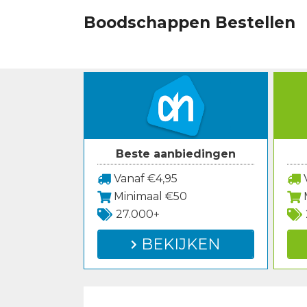
Spring
Boodschappen Bestellen
naar
inhoud
Beste aanbiedingen
Vanaf €4,95
V
Minimaal €50
27.000+
BEKIJKEN