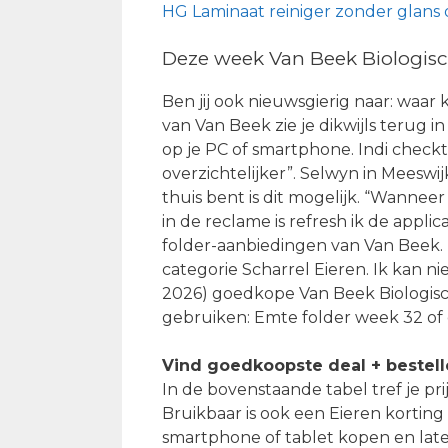
HG Laminaat reiniger zonder glans
Deze week Van Beek Biologisch
Ben jij ook nieuwsgierig naar: waar 
van Van Beek zie je dikwijls terug i
op je PC of smartphone. Indi checkt
overzichtelijker”. Selwyn in Meeswij
thuis bent is dit mogelijk. “Wanneer
in de reclame is refresh ik de appli
folder-aanbiedingen van Van Beek. 
categorie Scharrel Eieren. Ik kan n
2026) goedkope Van Beek Biologisch
gebruiken: Emte folder week 32 of
Vind goedkoopste deal + bestel
In de bovenstaande tabel tref je pr
Bruikbaar is ook een Eieren korting v
smartphone of tablet kopen en late