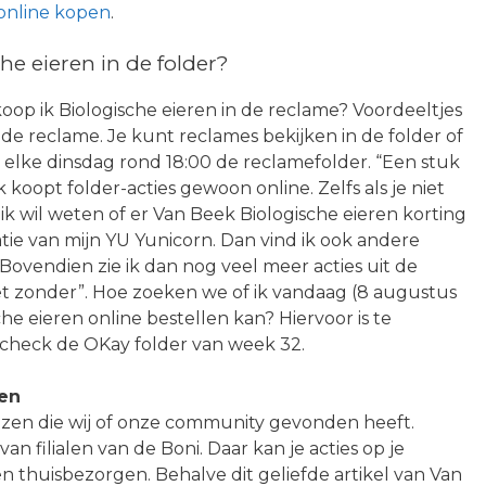
 online kopen
.
e eieren in de folder?
koop ik Biologische eieren in de reclame? Voordeeltjes
n de reclame. Je kunt reclames bekijken in de folder of
 elke dinsdag rond 18:00 de reclamefolder. “Een stuk
k koopt folder-acties gewoon online. Zelfs als je niet
 ik wil weten of er Van Beek Biologische eieren korting
catie van mijn YU Yunicorn. Dan vind ik ook andere
Bovendien zie ik dan nog veel meer acties uit de
iet zonder”. Hoe zoeken we of ik vandaag (8 augustus
e eieren online bestellen kan? Hiervoor is te
 check de OKay folder van week 32.
len
ijzen die wij of onze community gevonden heeft.
an filialen van de Boni. Daar kan je acties op je
n thuisbezorgen. Behalve dit geliefde artikel van Van