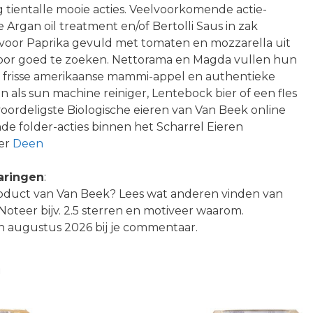
 tientalle mooie acties. Veelvoorkomende actie-
Argan oil treatment en/of Bertolli Saus in zak
s voor Paprika gevuld met tomaten en mozzarella uit
 door goed te zoeken. Nettorama en Magda vullen hun
n frisse amerikaanse mammi-appel en authentieke
 als sun machine reiniger, Lentebock bier of een fles
oordeligste Biologische eieren van Van Beek online
e folder-acties binnen het Scharrel Eieren
ver
Deen
aringen
:
product van Van Beek? Lees wat anderen vinden van
? Noteer bijv. 2.5 sterren en motiveer waarom.
 augustus 2026 bij je commentaar.
n