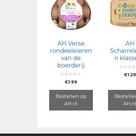
AH Verse
AH
rondeeleieren
Scharrel
van de
n klas
boerderij
0
€
1.29
v
0
a
€
1.99
v
n
a
5
n
5
Bestellen op
Bestelle
AH.nl
AH.n