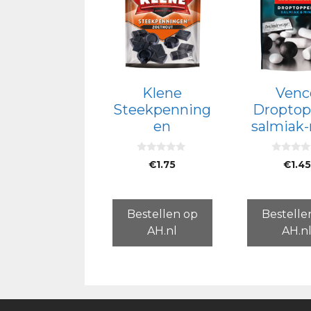
Klene
Venc
Steekpenning
Droptop
en
salmiak
0
0
€
1.75
€
1.45
v
v
a
a
n
n
5
5
Bestellen op
Bestelle
AH.nl
AH.n