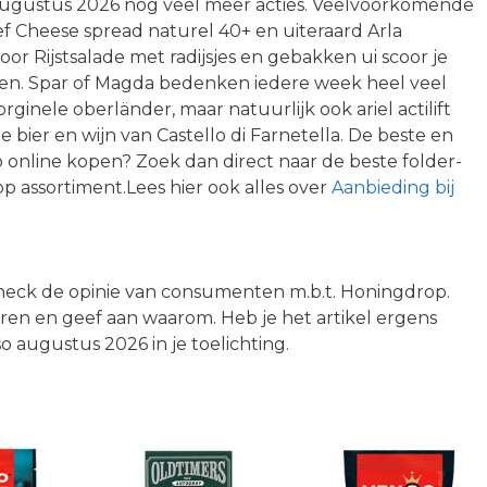
augustus 2026 nog veel meer acties. Veelvoorkomende
f Cheese spread naturel 40+ en uiteraard Arla
or Rijstsalade met radijsjes en gebakken ui scoor je
ken. Spar of Magda bedenken iedere week heel veel
rginele oberländer, maar natuurlijk ook ariel actilift
e bier en wijn van Castello di Farnetella. De beste en
online kopen? Zoek dan direct naar de beste folder-
p assortiment.Lees hier ook alles over
Aanbieding bij
 Check de opinie van consumenten m.b.t. Honingdrop.
sterren en geef aan waarom. Heb je het artikel ergens
 augustus 2026 in je toelichting.
n