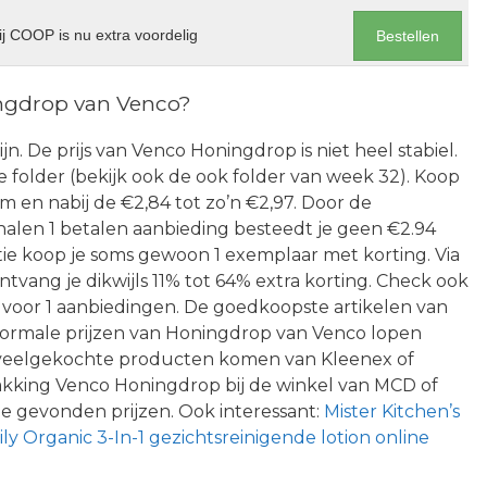
j COOP is nu extra voordelig
Bestellen
ngdrop van Venco?
eijn. De prijs van Venco Honingdrop is niet heel stabiel.
de folder (bekijk ook de ook folder van week 32). Koop
om en nabij de €2,84 tot zo’n €2,97. Door de
len 1 betalen aanbieding besteedt je geen €2.94
tie koop je soms gewoon 1 exemplaar met korting. Via
tvang je dikwijls 11% tot 64% extra korting. Check ook
2 voor 1 aanbiedingen. De goedkoopste artikelen van
Normale prijzen van Honingdrop van Venco lopen
er veelgekochte producten komen van Kleenex of
akking Venco Honingdrop bij de winkel van MCD of
e gevonden prijzen. Ook interessant:
Mister Kitchen’s
ily Organic 3-In-1 gezichtsreinigende lotion online