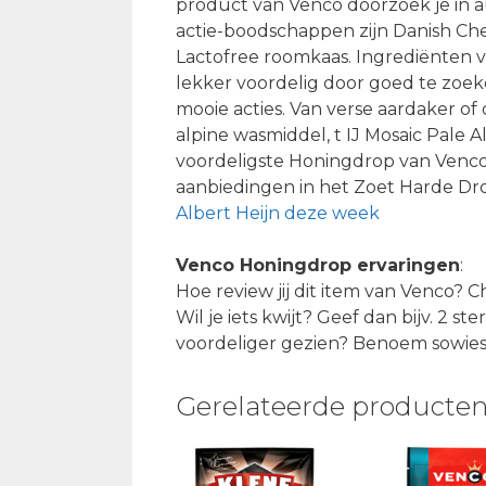
product van Venco doorzoek je in 
actie-boodschappen zijn Danish Che
Lactofree roomkaas. Ingrediënten vo
lekker voordelig door goed te zoe
mooie acties. Van verse aardaker of o
alpine wasmiddel, t IJ Mosaic Pale Al
voordeligste Honingdrop van Venco 
aanbiedingen in het Zoet Harde Dro
Albert Heijn deze week
Venco Honingdrop ervaringen
:
Hoe review jij dit item van Venco?
Wil je iets kwijt? Geef dan bijv. 2 
voordeliger gezien? Benoem sowieso
Gerelateerde producte