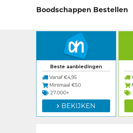
Spring
Boodschappen Bestellen
naar
inhoud
Beste aanbiedingen
Vanaf €4,95
V
Minimaal €50
27.000+
BEKIJKEN