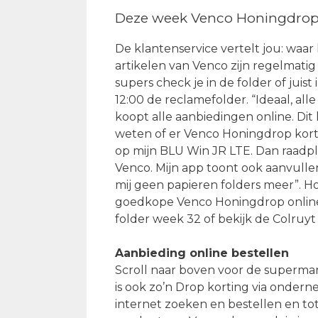
Deze week Venco Honingdrop 
De klantenservice vertelt jou: waa
artikelen van Venco zijn regelmatig
supers check je in de folder of juis
12:00 de reclamefolder. “Ideaal, all
koopt alle aanbiedingen online. Di
weten of er Venco Honingdrop korti
op mijn BLU Win JR LTE. Dan raadple
Venco. Mijn app toont ook aanvulle
mij geen papieren folders meer”. H
goedkope Venco Honingdrop online be
folder week 32 of bekijk de Colruyt
Aanbieding online bestellen
Scroll naar boven voor de supermar
is ook zo’n Drop korting via ondern
internet zoeken en bestellen en tot