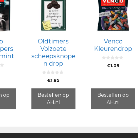
o
Oldtimers
Venco
pers
Volzoete
Kleurendrop
-mint
scheepsknope
n drop
0
€
1.09
v
a
n
0
5
€
1.85
v
a
n
5
n op
Bestellen op
Bestellen op
l
AH.nl
AH.nl