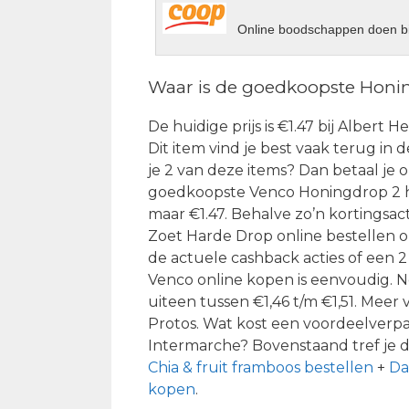
Online boodschappen doen bi
Waar is de goedkoopste Honi
De huidige prijs is €1.47 bij Albert H
Dit item vind je best vaak terug in 
je 2 van deze items? Dan betaal je 
goedkoopste Venco Honingdrop 2 ha
maar €1.47. Behalve zo’n kortingsac
Zoet Harde Drop online bestellen on
de actuele cashback acties of een 
Venco online kopen is eenvoudig. 
uiteen tussen €1,46 t/m €1,51. Me
Protos. Wat kost een voordeelverp
Intermarche? Bovenstaand tref je d
Chia & fruit framboos bestellen
+
Da
kopen
.