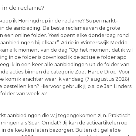
in de reclame?
r koop ik Honingdrop in de reclame? Supermarkt-
 in de aanbieding. De beste reclames van de grote
t in een online folder. Yossi opent elke donderdag rond
e aanbiedingen bij elkaar”. Adrie in Winterswijk Meddo
t kan elk moment van de dag “Op het moment dat ik wil
ng in de folder is download ik de actuele folder app
eg ik in een keer alle aanbiedingen uit de folder van
nde acties binnen de categorie Zoet Harde Drop. Voor
oe kom ik erachter waar ik vandaag (7 augustus 2026)
stellen kan? Hiervoor gebruik jij o.a. de Jan Linders
 folder van week 32.
kt aanbiedingen die wij tegengekomen zijn. Praktisch
emingen als Spar. Omdat? Jij kan de actieartikelen op
 in de keuken laten bezorgen. Buiten dit geliefde