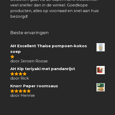
veel sneller dan in de winkel. Goedkope
producten, alles op voorraad en snel aan huis
bezorgd!
Beste ervaringen
AH Excellent Thaise pompoen-kokos
soep
door Jeroen Roose
1
van
AH Kip teriyaki met pandanrijst
5
door Rick
4
van 5
Knorr Peper roomsaus
door Hennie
5
van 5