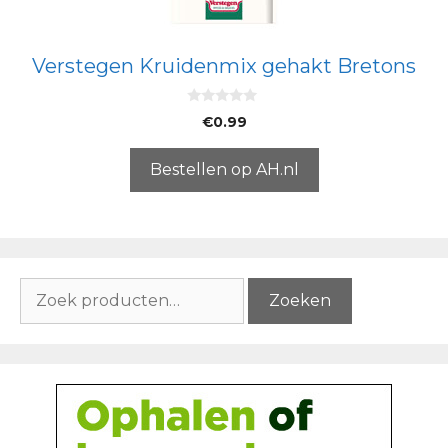
Verstegen Kruidenmix gehakt Bretons
0
€
0.99
v
a
n
5
Bestellen op AH.nl
Zoeken
Zoeken
naar: