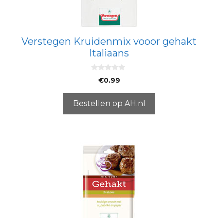
Verstegen Kruidenmix vooor gehakt
Italiaans
0
€
0.99
v
a
n
5
Bestellen op AH.nl