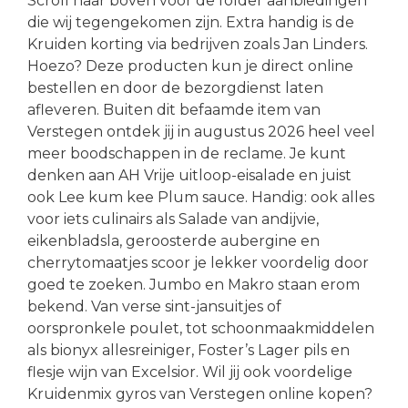
Scroll naar boven voor de folder aanbiedingen
die wij tegengekomen zijn. Extra handig is de
Kruiden korting via bedrijven zoals Jan Linders.
Hoezo? Deze producten kun je direct online
bestellen en door de bezorgdienst laten
afleveren. Buiten dit befaamde item van
Verstegen ontdek jij in augustus 2026 heel veel
meer boodschappen in de reclame. Je kunt
denken aan AH Vrije uitloop-eisalade en juist
ook Lee kum kee Plum sauce. Handig: ook alles
voor iets culinairs als Salade van andijvie,
eikenbladsla, geroosterde aubergine en
cherrytomaatjes scoor je lekker voordelig door
goed te zoeken. Jumbo en Makro staan erom
bekend. Van verse sint-jansuitjes of
oorspronkele poulet, tot schoonmaakmiddelen
als bionyx allesreiniger, Foster’s Lager pils en
flesje wijn van Excelsior. Wil jij ook voordelige
Kruidenmix gyros van Verstegen online kopen?