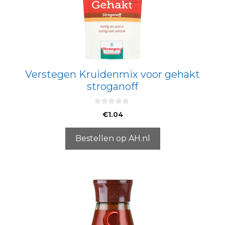
Verstegen Kruidenmix voor gehakt
stroganoff
0
€
1.04
v
a
n
5
Bestellen op AH.nl