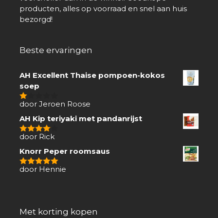
producten, alles op voorraad en snel aan huis
bezorgd!
Beste ervaringen
AH Excellent Thaise pompoen-kokos
soep
door Jeroen Roose
1
van
AH Kip teriyaki met pandanrijst
5
door Rick
4
van 5
Knorr Peper roomsaus
door Hennie
5
van 5
Met korting kopen