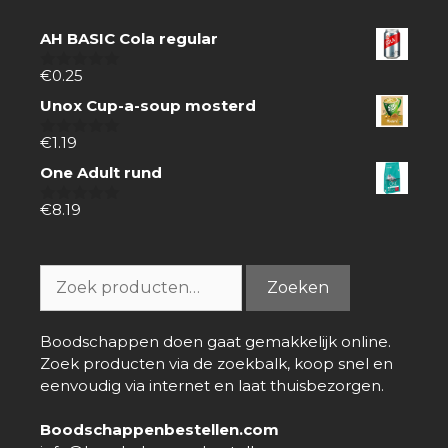
AH BASIC Cola regular
€
0.25
0
van
Unox Cup-a-soup mosterd
5
€
1.19
0
van
One Adult rund
5
€
8.19
0
van
5
Zoeken
Zoeken
naar:
Boodschappen doen gaat gemakkelijk online.
Zoek producten via de zoekbalk, koop snel en
eenvoudig via internet en laat thuisbezorgen.
Boodschappenbestellen.com