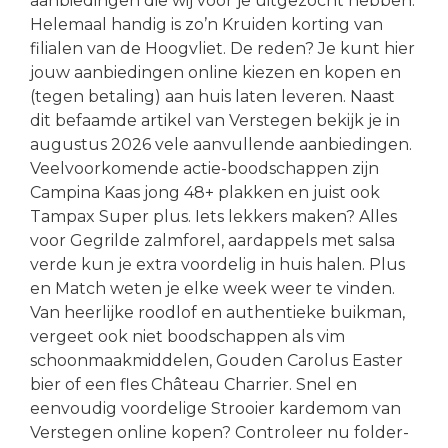
aanbiedingen die wij voor je uitgezocht hebben.
Helemaal handig is zo’n Kruiden korting van
filialen van de Hoogvliet. De reden? Je kunt hier
jouw aanbiedingen online kiezen en kopen en
(tegen betaling) aan huis laten leveren. Naast
dit befaamde artikel van Verstegen bekijk je in
augustus 2026 vele aanvullende aanbiedingen.
Veelvoorkomende actie-boodschappen zijn
Campina Kaas jong 48+ plakken en juist ook
Tampax Super plus. Iets lekkers maken? Alles
voor Gegrilde zalmforel, aardappels met salsa
verde kun je extra voordelig in huis halen. Plus
en Match weten je elke week weer te vinden.
Van heerlijke roodlof en authentieke buikman,
vergeet ook niet boodschappen als vim
schoonmaakmiddelen, Gouden Carolus Easter
bier of een fles Château Charrier. Snel en
eenvoudig voordelige Strooier kardemom van
Verstegen online kopen? Controleer nu folder-