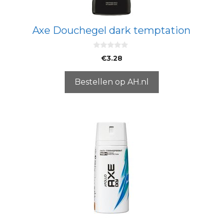
Axe Douchegel dark temptation
0
€
3.28
v
a
n
5
Bestellen op AH.nl