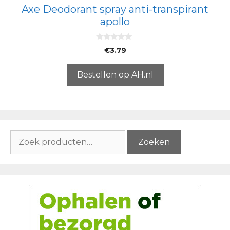
Axe Deodorant spray anti-transpirant
apollo
0
€
3.79
v
a
n
5
Bestellen op AH.nl
Zoeken
Zoeken
naar: