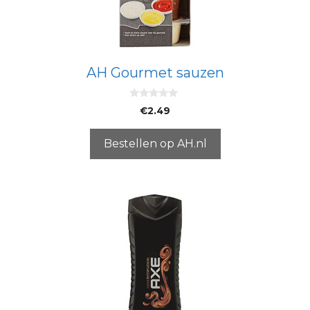
AH Gourmet sauzen
0
€
2.49
v
a
n
5
Bestellen op AH.nl